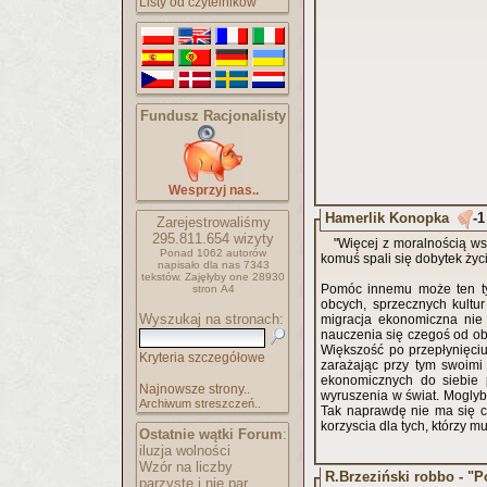
Listy od czytelników
Fundusz Racjonalisty
Wesprzyj nas..
Hamerlik Konopka
-1
Zarejestrowaliśmy
295.811.654
wizyty
"Więcej z moralnością w
Ponad 1062 autorów
komuś spali się dobytek życ
napisało
dla nas 7343
tekstów.
Zajęłyby one 28930
Pomóc innemu może ten ty
stron A4
obcych, sprzecznych kultu
Wyszukaj na stronach:
migracja ekonomiczna nie 
nauczenia się czegoś od obcy
Większość po przepłynięci
Kryteria szczegółowe
zarażając przy tym swoimi
ekonomicznych do siebie p
Najnowsze strony..
wyruszenia w świat. Mogly
Archiwum streszczeń..
Tak naprawdę nie ma się cz
korzyscia dla tych, którzy m
Ostatnie wątki Forum
:
iluzja wolności
Wzór na liczby
R.Brzeziński robbo - "P
parzyste i nie par..