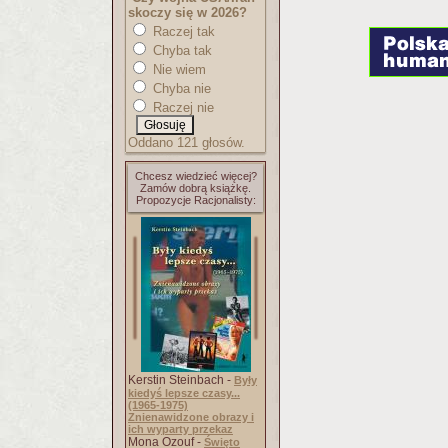
skoczy się w 2026?
Raczej tak
Chyba tak
Nie wiem
Chyba nie
Raczej nie
Oddano 121 głosów.
Chcesz wiedzieć więcej?
Zamów dobrą książkę.
Propozycje Racjonalisty:
Kerstin Steinbach -
Były
kiedyś lepsze czasy...
(1965-1975)
Znienawidzone obrazy i
ich wyparty przekaz
Mona Ozouf -
Święto