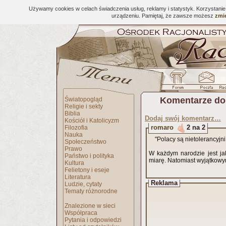
Używamy cookies w celach świadczenia usług, reklamy i statystyk. Korzystani
urządzeniu. Pamiętaj, że zawsze możesz
zmie
Komentarze do
Światopogląd
Religie i sekty
Biblia
Dodaj swój komentarz…
Kościół i Katolicyzm
romaro
2 na 2
Filozofia
Nauka
"Polacy są nietolerancyjni,
Społeczeństwo
Prawo
W każdym narodzie jest jakiś odsetek takich ludzi. Nie jesteśmy tu wyjątkowi ponad j
Państwo i polityka
Kultura
Felietony i eseje
Literatura
Reklama
Ludzie, cytaty
Tematy różnorodne
Znalezione w sieci
Współpraca
Pytania i odpowiedzi