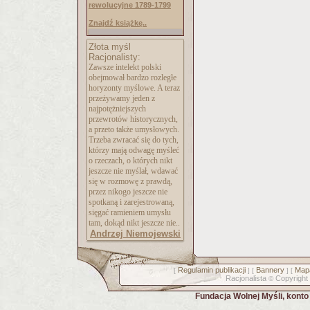
rewolucyjne 1789-1799
Znajdź książkę..
Złota myśl
Racjonalisty:
Zawsze intelekt polski
obejmował bardzo rozległe
horyzonty myślowe. A teraz
przeżywamy jeden z
najpotężniejszych
przewrotów historycznych,
a przeto także umysłowych.
Trzeba zwracać się do tych,
którzy mają odwagę myśleć
o rzeczach, o których nikt
jeszcze nie myślał, wdawać
się w rozmowę z prawdą,
przez nikogo jeszcze nie
spotkaną i zarejestrowaną,
sięgać ramieniem umysłu
tam, dokąd nikt jeszcze nie..
Andrzej Niemojewski
Regulamin publikacji
Bannery
Mapa
[
] [
] [
Racjonalista
Copyright
©
Fundacja Wolnej Myśli, kont