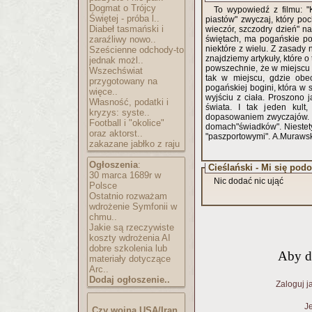
Dogmat o Trójcy
To wypowiedź z filmu: 
Świętej - próba l..
piastów" zwyczaj, który poc
Diabeł tasmański i
wieczór, szczodry dzień" n
zaraźliwy nowo..
świętach, ma pogańskie po
niektóre z wielu. Z zasady 
Sześcienne odchody-to
znajdziemy artykuły, które 
jednak możl..
powszechnie, że w miejscu p
Wszechświat
tak w miejscu, gdzie obec
przygotowany na
pogańskiej bogini, która w s
więce..
wyjściu z ciała. Proszono
Własność, podatki i
świata. I tak jeden kult
kryzys: syste..
dopasowaniem zwyczajów. I
Football i "okolice"
domach"świadków". Niestety 
oraz aktorst..
"paszportowymi". A.Muraws
zakazane jabłko z raju
Ogłoszenia
:
Cieślański - Mi się pod
30 marca 1689r w
Nic dodać nic ująć
Polsce
Ostatnio rozważam
wdrożenie Symfonii w
chmu..
Jakie są rzeczywiste
koszty wdrożenia AI
dobre szkolenia lub
Aby d
materiały dotyczące
Arc..
Dodaj ogłoszenie..
Zaloguj j
Je
Czy wojna USA/Iran