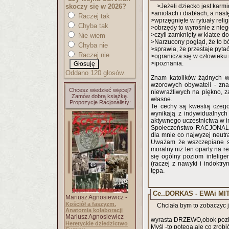
skoczy się w 2026?
>Jeżeli dziecko jest karm
>aniołach i diabłach, a nast
Raczej tak
>wprzęgnięte w rytuały relig
Chyba tak
>obrzędy to wyrośnie z
>czyli zamknięty w klatce do
Nie wiem
>Narzucony pogląd, że to bó
Chyba nie
>sprawia, że przestaje pyta
Raczej nie
>ogranicza się w człowieku
>ipoznania.
Oddano 120 głosów.
Znam katolików żądnych wi
wzorowych obywateli - zna
Chcesz wiedzieć więcej?
niewrażliwych na piękno, 
Zamów dobrą książkę.
własne.
Propozycje Racjonalisty:
Te cechy są kwestią czego
wynikają z indywidualnych
aktywnego uczestnictwa w in
Społeczeństwo RACJONALIST
dla mnie co najwyzej neutra
Uważam że wszczepiane sp
moralny niż ten oparty na re
się ogólny poziom inteligen
(raczej z nawyki i indoktr
tępa.
Ce..DORKAS - EWAi MI
Mariusz Agnosiewicz -
Kościół a faszyzm.
Chciała bym to zobaczyc ja
Anatomia kolaboracji
Mariusz Agnosiewicz -
wyrasta DRZEWO,obok p
Heretyckie dziedzictwo
Myśl -to pot