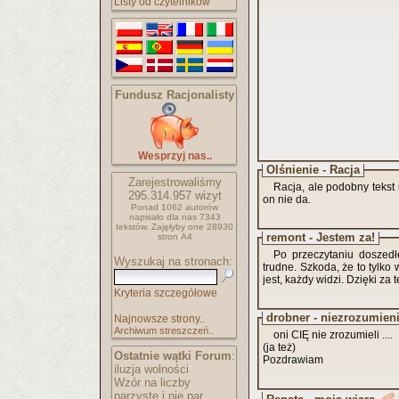
Listy od czytelników
Fundusz Racjonalisty
Wesprzyj nas..
Olśnienie - Racja
Zarejestrowaliśmy
Racja, ale podobny tekst 
295.314.957
wizyt
on nie da.
Ponad 1062 autorów
napisało
dla nas 7343
tekstów.
Zajęłyby one 28930
remont - Jestem za!
stron A4
Po przeczytaniu doszedłe
Wyszukaj na stronach:
trudne. Szkoda, że to tylko 
jest, każdy widzi. Dzięki za 
Kryteria szczegółowe
drobner - niezrozumien
Najnowsze strony..
Archiwum streszczeń..
oni CIĘ nie zrozumieli ....
(ja też)
Ostatnie wątki Forum
:
Pozdrawiam
iluzja wolności
Wzór na liczby
parzyste i nie par..