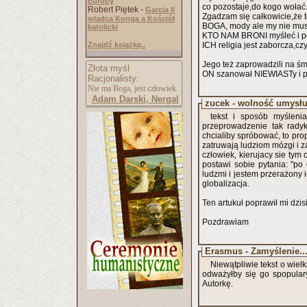
Europy
co pozostaje,do kogo wołać
Robert Piętek -
Garcia II
Zgadzam się całkow
władca Konga a Kościół
BOGA, mody ale my nie mus
katolicki
KTO NAM BRONI myśleć i
Znajdź książkę..
Złota myśl
Racjonalisty:
Nie ma Boga, jest człowiek.
Adam Darski, Nergal
zucek - wolność umysł
tekst i sposób myśleni
przeprowadzenie tak radyka
chcialiby spróbować, to prop
zatruwają ludziom mózgi i z
człowiek, kierujacy sie tym
postawi sobie pytania: "po 
ludzmi i jestem przerażony 
globalizacja.
Ten artukuł poprawił mi dzis
Pozdrawiam
Erasmus - Zamyślenie..
Niewątpliwie tekst o wiel
odważyłby się go spopular
Autorkę.