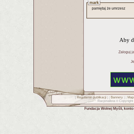
mark
pamiętaj że umrzesz
Aby d
Zaloguj j
Je
Regulamin publikacji
Bannery
Mapa
[
] [
] [
Racjonalista
Copyright
©
Fundacja Wolnej Myśli, kont