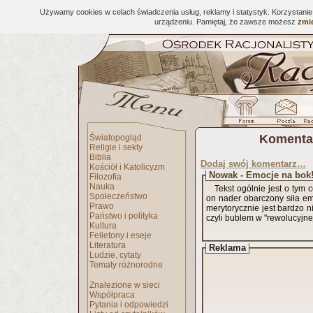
Używamy cookies w celach świadczenia usług, reklamy i statystyk. Korzystani
urządzeniu. Pamiętaj, że zawsze możesz
zmie
Komenta
Światopogląd
Religie i sekty
Biblia
Dodaj swój komentarz…
Kościół i Katolicyzm
Nowak - Emocje na bok
Filozofia
Nauka
Tekst ogólnie jest o tym
Społeczeństwo
on nader obarczony siła emo
Prawo
merytorycznie jest bardzo 
Państwo i polityka
czyli bublem w "rewolucyjne
Kultura
Felietony i eseje
Literatura
Reklama
Ludzie, cytaty
Tematy różnorodne
Znalezione w sieci
Współpraca
Pytania i odpowiedzi