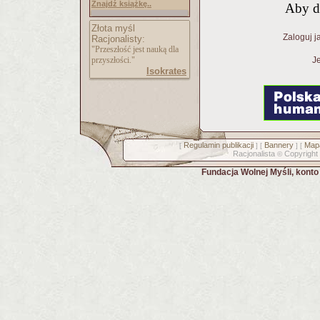
Znajdź książkę..
Aby d
Złota myśl
Zaloguj j
Racjonalisty:
"Przeszłość jest nauką dla
przyszłości."
Je
Isokrates
Regulamin publikacji
Bannery
Mapa
[
] [
] [
Racjonalista
Copyright
©
Fundacja Wolnej Myśli, kont