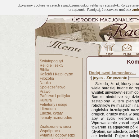
Używamy cookies w celach świadczenia usług, reklamy i statystyk. Korzystani
urządzeniu. Pamiętaj, że zawsze możesz
zmie
Kome
Światopogląd
Religie i sekty
Biblia
Dodaj swój komentarz…
Kościół i Katolicyzm
jeyes - Zmęczenie
Filozofia
Nauka
Szkoda, że ci, którzy po
Społeczeństwo
wiele bardziej trudne do re
Prawo
wysiłek umysłowy jest im o
Państwo i polityka
Bardzo niedobrze się dzie
Kultura
zastąpiony kultem pienią
Felietony i eseje
robotników (w miastach i na
Literatura
angielska brzmiących nazw
Ludzie, cytaty
drugich, drudzy mają w poga
Tematy różnorodne
aby w życiu kierować si
Wprowadzenie zasad czyst
Znalezione w sieci
towarem zalegającym półki 
Współpraca
(dyplom, świadectwo, certyfi
Pytania i odpowiedzi
ale techniki. Pojęcie int