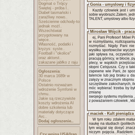
Dogmat o Trójcy
Gonia - umyslowy i fiz
Świętej - próba l..
Kazdy czlowiek jest i u
Diabeł tasmański i
sobie wyobrazic.Zatem, je
zaraźliwy nowo..
TALENT, umyslowy albo fizyc
Sześcienne odchody-to
jednak możl..
Wszechświat
Mirosław Wójcik - prac
przygotowany na
ej, Pani Profesor! Mówi 
więce..
w rozmyślaniu, roztrząsani
Własność, podatki i
rozmyślać. Nigdy Pani ni
kryzys: syste..
wysiłku sportowców wyczyn
Football i "okolice"
jaki spływa na, oczywiście
oraz aktorst..
pracują górnicy, w błocie, 
zakazane jabłko z raju
plecy, w wąskich przejściach i niskich pokładach, dźwigając ciężary w temperaturze powyżej 30
stopni Celsjusza. Czy o taki
Ogłoszenia
:
zapewne wie Pani, że spo
talencie lub jeg braku u d
30 marca 1689r w
zalęzy w znacznym stopniu od miłości czy ją otrzymał człowie
Polsce
szczęśliwie zakochanych, ile
Ostatnio rozważam
móc wybierać trzeba by by
wdrożenie Symfonii w
zmianę
chmu..
swojego systemu myślenia ,
Jakie są rzeczywiste
z poważaniem człowiek , kt
koszty wdrożenia AI
dobre szkolenia lub
materiały dotyczące
maciek - Kult pieniądza
Arc..
W tym roku zdałem matur
Dodaj ogłoszenie..
naukę na studiach (politechn
tym wiązał się dosyć znacz
niczym pojęcia...Radziłe
Czy wojna USA/Iran