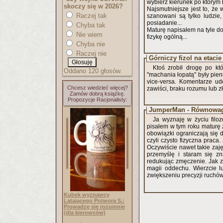
wybierz kierunek po którym 
skoczy się w 2026?
Najsmutniejsze jest to, że 
Raczej tak
szanowani są tylko ludzie,
posiadanie...
Chyba tak
Maturę napisałem na tyle d
Nie wiem
fizykę ogólną...
Chyba nie
Raczej nie
Górniczy fizol na etac
Ktoś zrobił drogę po kt
Oddano 120 głosów.
''machania łopatą'' były pien
vice-versa. Komentarze ud
Chcesz wiedzieć więcej?
zawiści, braku rozumu lub zł
Zamów dobrą książkę.
Propozycje Racjonalisty:
JumperMan - Równowa
Ja wyznaję w życiu filo
pisałem w tym roku maturę z
obowiązki ograniczają się 
czyli czysto fizyczna prac
Oczywiście nawet takie zaj
przemyślę i staram się z
redukując zmęczenie. Jak z
magii oddechu. Wierzcie l
zwiększeniu precyzji ruchów
Kubek wyznawcy
Latającego Potwora S.:
Prowadzę się rozumnie
(dla kierowców)