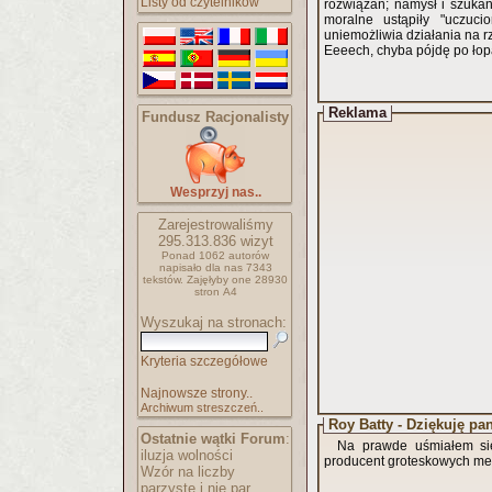
Listy od czytelników
rozwiązań; namysł i szuka
moralne ustąpiły "uczuci
uniemożliwia działania na rz
Eeeech, chyba pójdę po łopa
Reklama
Fundusz Racjonalisty
Wesprzyj nas..
Zarejestrowaliśmy
295.313.836
wizyt
Ponad 1062 autorów
napisało
dla nas 7343
tekstów.
Zajęłyby one 28930
stron A4
Wyszukaj na stronach:
Kryteria szczegółowe
Najnowsze strony..
Archiwum streszczeń..
Roy Batty - Dziękuję pan
Ostatnie wątki Forum
:
Na prawde uśmiałem się
iluzja wolności
producent groteskowych m
Wzór na liczby
parzyste i nie par..