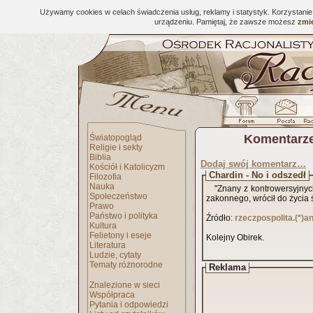
Używamy cookies w celach świadczenia usług, reklamy i statystyk. Korzystani
urządzeniu. Pamiętaj, że zawsze możesz
zmie
Komentarze
Światopogląd
Religie i sekty
Biblia
Dodaj swój komentarz…
Kościół i Katolicyzm
Chardin - No i odszedł
Filozofia
Nauka
"Znany z kontrowersyjnyc
Społeczeństwo
zakonnego, wrócił do życia 
Prawo
Państwo i polityka
Źródło:
rzeczpospolita.(*)a
Kultura
Felietony i eseje
Kolejny Obirek.
Literatura
Ludzie, cytaty
Tematy różnorodne
Reklama
Znalezione w sieci
Współpraca
Pytania i odpowiedzi