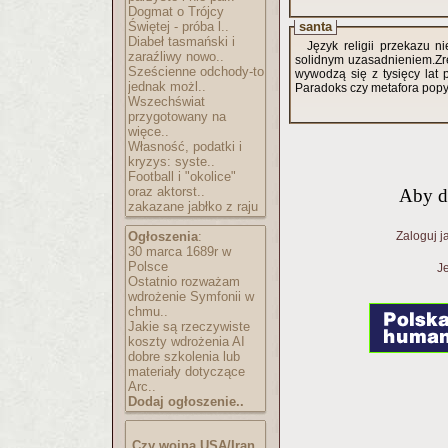
Dogmat o Trójcy
Świętej - próba l..
santa
Diabeł tasmański i
Język religii przekazu 
zaraźliwy nowo..
solidnym uzasadnieniem.Zre
Sześcienne odchody-to
wywodzą się z tysięcy lat
jednak możl..
Paradoks czy metafora popyc
Wszechświat
przygotowany na
więce..
Własność, podatki i
kryzys: syste..
Football i "okolice"
oraz aktorst..
Aby d
zakazane jabłko z raju
Ogłoszenia
:
Zaloguj j
30 marca 1689r w
Polsce
Je
Ostatnio rozważam
wdrożenie Symfonii w
chmu..
Jakie są rzeczywiste
koszty wdrożenia AI
dobre szkolenia lub
materiały dotyczące
Arc..
Dodaj ogłoszenie..
Czy wojna USA/Iran