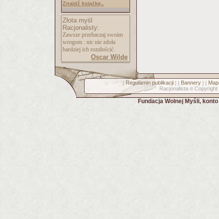
Znajdź książkę..
Złota myśl
Racjonalisty:
Zawsze przebaczaj swoim
wrogom : nic nie zdoła
bardziej ich rozzłościć.
Oscar Wilde
Regulamin publikacji
Bannery
Mapa
[
] [
] [
Racjonalista
Copyright
©
Fundacja Wolnej Myśli, kont