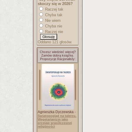
skoczy się w 2026?
Raczej tak
Chyba tak
Nie wiem
Chyba nie
Raczej nie
Oddano 121 głosów.
Chcesz wiedzieć więcej?
Zamów dobrą książkę.
Propozycje Racjonalisty:
Agnieszka Dyczewska -
Światopogląd na talerzu.
Wegetarianizm jako
przejaw współczesnej
religijności