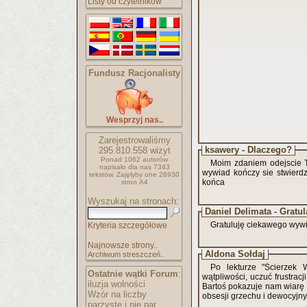
Listy od czytelników
Fundusz Racjonalisty
Wesprzyj nas..
Zarejestrowaliśmy
ksawery - Dlaczego?
295.810.558
wizyt
Ponad 1062 autorów
Moim zdaniem odejscie Tadeusza poka
napisało
dla nas 7343
wywiad kończy sie stwierdz
tekstów.
Zajęłyby one 28930
końca
stron A4
Wyszukaj na stronach:
Daniel Delimata - Gratul
Gratuluję ciekawego wyw
Kryteria szczegółowe
Najnowsze strony..
Aldona Sołdaj
Archiwum streszczeń..
Po lekturze "Ścierzek 
Ostatnie wątki Forum
:
wątpliwości, uczuć frustrac
iluzja wolności
Bartoś pokazuje nam wiarę
Wzór na liczby
obsesji grzechu i dewocyjny
parzyste i nie par..