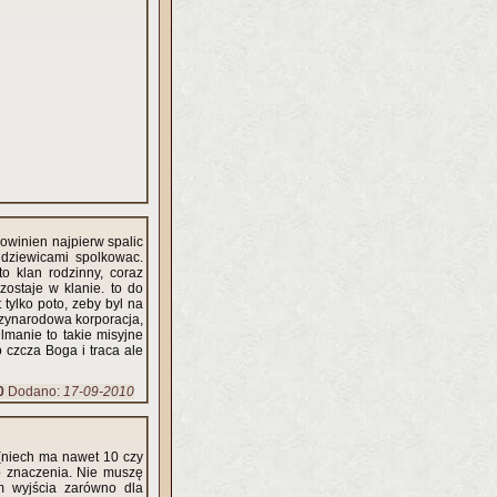
powinien najpierw spalic
 dziewicami spolkowac.
o klan rodzinny, coraz
zostaje w klanie. to do
 tylko poto, zeby byl na
edzynarodowa korporacja,
ulmanie to takie misyjne
o czcza Boga i traca ale
0
Dodano:
17-09-2010
o znaczenia. Nie muszę
m wyjścia zarówno dla