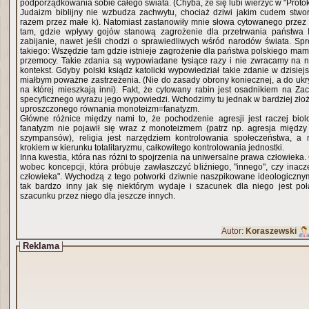
podporządkowania sobie całego świata. (Chyba, że się lubi wierzyć w "Prot
Judaizm biblijny nie wzbudza zachwytu, chociaż dziwi jakim cudem stworz
razem przez małe k). Natomiast zastanowiły mnie słowa cytowanego przez
tam, gdzie wpływy gojów stanową zagrożenie dla przetrwania państwa I
zabijanie, nawet jeśli chodzi o sprawiedliwych wśród narodów świata. Sp
takiego: Wszędzie tam gdzie istnieje zagrożenie dla państwa polskiego ma
przemocy. Takie zdania są wypowiadane tysiące razy i nie zwracamy na nie
kontekst. Gdyby polski ksiądz katolicki wypowiedział takie zdanie w dzisie
miałbym poważne zastrzeżenia. (Nie do zasady obrony koniecznej, a do ukryt
na której mieszkają inni). Fakt, że cytowany rabin jest osadnikiem na Z
specyficznego wyrazu jego wypowiedzi. Wchodzimy tu jednak w bardziej złoż
uproszczonego równania monoteizm=fanatyzm.
Główne różnice między nami to, że pochodzenie agresji jest raczej biolo
fanatyzm nie pojawił się wraz z monoteizmem (patrz np. agresja między grupami szczurów czy
szympansów), religia jest narzędziem kontrolowania społeczeństwa, a 
krokiem w kierunku totalitaryzmu, całkowitego kontrolowania jednostki.
Inna kwestia, która nas różni to spojrzenia na uniwersalne prawa człowieka.
wobec koncepcji, która próbuje zawłaszczyć bliźniego, "innego", czy inac
człowieka". Wychodzą z tego potworki dziwnie naszpikowane ideologicznym sosem. "Inn
tak bardzo inny jak się niektórym wydaje i szacunek dla niego jest p
szacunku przez niego dla jeszcze innych.
Autor:
Koraszewski
Reklama