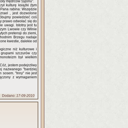
okoły mędrców Syjonu".
ył kulturę książki (tym
 Pana rabina: Wszędzie
zrael , jest dozwolone
róbujmy powiedzieć coś
my prawo odwołać się do
 uwagi. Istotny jest tu
jszym Lwowie czy Wilnie
ych pretensji do ziemi,
achodnim Brzegu nadaje
one kwestie, dalekie od
giczne niż kulturowe i
monoteizm był wielkim
 Cóż, jestem podejrzliwy
zej nazwanego "bardziej
y" nie jest
ołączony z wymaganiem
Dodano:
17-09-2010