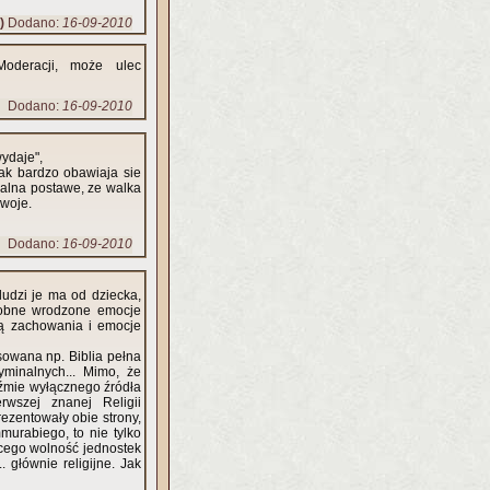
)
Dodano:
16-09-2010
oderacji, może ulec
Dodano:
16-09-2010
wydaje",
ak bardzo obawiaja sie
nalna postawe, ze walka
swoje.
Dodano:
16-09-2010
udzi je ma od dziecka,
dobne wrodzone emocje
ują zachowania i emocje
sowana np. Biblia pełna
ryminalnych... Mimo, że
eiźmie wyłącznego źródła
rwszej znanej Religii
rezentowały obie strony,
murabiego, to nie tylko
ącego wolność jednostek
 głównie religijne. Jak