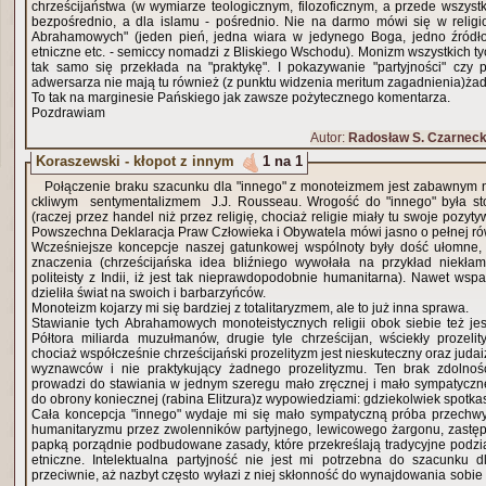
chrześcijaństwa (w wymiarze teologicznym, filozoficznym, a przede wszystki
bezpośrednio, a dla islamu - pośrednio. Nie na darmo mówi się w religio
Abrahamowych" (jeden pień, jedna wiara w jedynego Boga, jedno źródło
etniczne etc. - semiccy nomadzi z Bliskiego Wschodu). Monizm wszystkich tych 
tak samo się przekłada na "praktykę". I pokazywanie "partyjności" czy p
adwersarza nie mają tu również (z punktu widzenia meritum zagadnienia)ża
To tak na marginesie Pańskiego jak zawsze pożytecznego komentarza.
Pozdrawiam
Autor:
Radosław S. Czarneck
Koraszewski - kłopot z innym
1 na 1
Połączenie braku szacunku dla "innego" z monoteizmem jest zabawnym
ckliwym sentymentalizmem J.J. Rousseau. Wrogość do "innego" była s
(raczej przez handel niż przez religię, chociaż religie miały tu swoje pozyt
Powszechna Deklaracja Praw Człowieka i Obywatela mówi jasno o pełnej rów
Wcześniejsze koncepcje naszej gatunkowej wspólnoty były dość ułomne,
znaczenia (chrześcijańska idea bliźniego wywołała na przykład niekł
politeisty z Indii, iż jest tak nieprawdopodobnie humanitarna). Nawet wspa
dzieliła świat na swoich i barbarzyńców.
Monoteizm kojarzy mi się bardziej z totalitaryzmem, ale to już inna sprawa.
Stawianie tych Abrahamowych monoteistycznych religii obok siebie też jest pewnym
Półtora miliarda muzułmanów, drugie tyle chrześcijan, wściekły prozelit
chociaż współcześnie chrześcijański prozelityzm jest nieskuteczny oraz jud
wyznawców i nie praktykujący żadnego prozelityzmu. Ten brak zdolnośc
prowadzi do stawiania w jednym szeregu mało zręcznej i mało sympatycznej wypowiedzi o pra
do obrony koniecznej (rabina Elitzura)z wypowiedziami: gdziekolwiek spotkas
Cała koncepcja "innego" wydaje mi się mało sympatyczną próba przechw
humanitaryzmu przez zwolenników partyjnego, lewicowego żargonu, zastę
papką porządnie podbudowane zasady, które przekreślają tradycyjne podział
etniczne. Intelektualna partyjność nie jest mi potrzebna do szacunku d
przeciwnie, aż nazbyt często wyłazi z niej skłonność do wynajdowania sobie