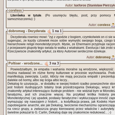
Autor:
luxforos (Stanisław Pietrzyk
coreless
Literówka w tytule
. (Po usunięciu błędu, post, przy pomocy M
samozniszczeniu) :)
Autor:
coreless
dobromeg - Dezyderata
1 na 1
Dezyderata rowniez mowi: "zyj z zgodzie z bogiem, czymkolwiek on ci sie 
sugerujac, ze kazdy czlowiek moze sobie wymyslic swojego boga, czego t
hierarchowie religii monoteistycznych. Mysle, ze Ehermann przyjmuje racjo
z przejawami glupoty tego swiata to walka z wiatrakami. Ewolucja i tak zrobi 
Rzeczywiscie znakomity artykul, za ktory Autorowi serdecznie dziekuje.
Autor:
dobromeg
Poltiser - wrodzone...
3 na 3
Powiedziałbym, że empatia i wahania moralne są wrodzone, większość l
można nadawać im różne formy kulturowe w procesie wychowania. Po
manifestują zwierzęta. Ludzi, którzy nie mają poczucia empatii i prezent
dalekie od normy, albo się ściga albo leczy...
Dekalog to uzurpacja... w dodatku w swojej historii rzadko powszechnie sto
jest historii ilustrujących totalny brak przestrzegania Dekalogu, wręcz k
znakomity artykuł interesująco ilustruje problem - nie widział bym w Monot
fanatyzmu, jest ich znacznie więcej. Na przykład krótka historia pie
Monoteistycznej i jej upadek, postawy fanatyczne i wykluczające inność zap
wymazując się nawzajem z historii... a kodyfikacja prawa, jak Kodeks Ham
zapobieganie anarchii, ale jak Dekalog, tworzenie mechanizmu ograniczaj
na rzecz grupy, a zwłaszcza grupy kierowanej przez władców i autorytety...
świetnie pokazał to G. Carlin, Dekalog daje się znakomicie redukować... ;-)