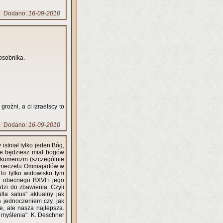
Dodano:
16-09-2010
 osobnika.
oźni, a ci izraelscy to
Dodano:
16-09-2010
stniał tylko jeden Bóg,
Nie będziesz miał bogów
ekumenizm (szczególnie
 do meczetu Ommajadów w
To tylko widowisko tym
a obecnego BXVI i jego
dzi do zbawienia. Czyli
la salus" aktualny jak
a jednoczeniem czy, jak
, ale nasza najlepsza.
myślenia". K. Deschner