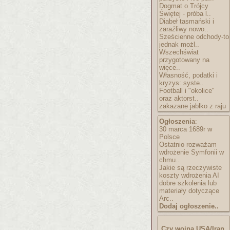
Dogmat o Trójcy
Świętej - próba l..
Diabeł tasmański i
zaraźliwy nowo..
Sześcienne odchody-to
jednak możl..
Wszechświat
przygotowany na
więce..
Własność, podatki i
kryzys: syste..
Football i "okolice"
oraz aktorst..
zakazane jabłko z raju
Ogłoszenia
:
30 marca 1689r w
Polsce
Ostatnio rozważam
wdrożenie Symfonii w
chmu..
Jakie są rzeczywiste
koszty wdrożenia AI
dobre szkolenia lub
materiały dotyczące
Arc..
Dodaj ogłoszenie..
Czy wojna USA/Iran