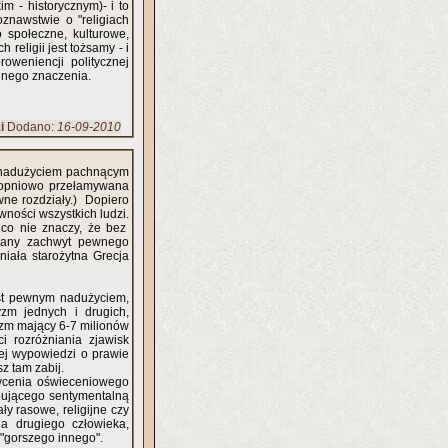
m - historycznym)- i to
znawstwie o "religiach
 społeczne, kulturowe,
religii jest tożsamy - i
roweniencji politycznej
dnego znaczenia.
i
Dodano:
16-09-2010
 nadużyciem pachnącym
topniowo przełamywana
ywne rozdziały.) Dopiero
ności wszystkich ludzi.
 co nie znaczy, że bez
amany zachwyt pewnego
niała starożytna Grecja
 nadużyciem,
yzm jednych i drugich,
aizm mający 6-7 milionów
i rozróżniania zjawisk
wie
z tam zabij.
ycenia oświeceniowego
pującego sentymentalną
y rasowe, religijne czy
la drugiego człowieka,
 "gorszego innego".