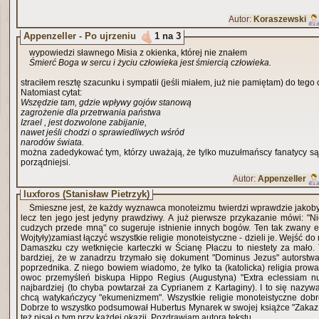
Autor:
Koraszewski
Appenzeller - Po ujrzeniu
1 na 3
wypowiedzi sławnego Misia z okienka, której nie znałem
Śmierć Boga w sercu i życiu człowieka jest śmiercią człowieka.
straciłem resztę szacunku i sympatii (jeśli miałem, już nie pamiętam) do tego
Natomiast cytat:
Wszędzie tam, gdzie wpływy gojów stanową
zagrożenie dla przetrwania państwa
Izrael , jest dozwolone zabijanie,
nawet jeśli chodzi o sprawiedliwych wśród
narodów świata.
można zadedykować tym, którzy uważają, że tylko muzułmańscy fanatycy są gr
porządniejsi.
Autor:
Appenzeller
luxforos (Stanisław Pietrzyk)
Śmieszne jest, że każdy wyznawca monoteizmu twierdzi wprawdzie jakoby i
lecz ten jego jest jedyny prawdziwy. A już pierwsze przykazanie mówi: "
cudzych przede mną" co sugeruje istnienie innych bogów. Ten tak zwany 
Wojtyły)zamiast łączyć wszystkie religie monoteistyczne - dzieli je. Wejść
Damaszku czy wetknięcie karteczki w Ścianę Płaczu to niestety za mało. 
bardziej, że w zanadrzu trzymało się dokument "Dominus Jezus" autorstw
poprzednika. Z niego bowiem wiadomo, że tylko ta (katolicka) religia prowa
owoc przemyśleń biskupa Hippo Regius (Augustyna) "Extra eclessiam nul
najbardziej (to chyba powtarzał za Cyprianem z Kartaginy). I to się nazyw
chcą watykańczycy "ekumenizmem". Wszystkie religie monoteistyczne dobre
Dobrze to wszystko podsumował Hubertus Mynarek w swojej książce "Zakaz 
też pisał o tym przy każdej okazji. Pozdrawiam autora tekstu