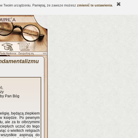
ne w Twoim urządzeniu. Pamiętaj, że zawsze możesz
zmienić te ustawienia
.
undamentalizmu
o),
czy
eby Pan Bóg
eligię, będącą zlepkiem
ą w księdze. Po pewnym
tu, ale za to olbrzymimi
 ciepłych uczuć do tego
ąc o wielkich religiach
wszystkie aspirują do