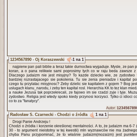
1234567890 - Oj Koraszewski
-1 na 1
najpierw pan pali biblie a teraz takie durnoctwa wygaduje. Mysle, ze pan 
koran, a o pana relikwie sami poprosimy tych co w raju beda zawsze z
Dlaczego judaizm nie jest misyjny? To kazde dziecko wie, ze zydostwo t
bardziej rozrastajacego sie pokolenia. Tu sie zenia pieniadze i kapital po
czego tu przylatac misyjnosc? Zeby dzielic sie kapitalem z gojem ? Bog jest
uslugach klanu_narodu, i zeby ten kapital rosl. Herarchia KK to tez klan mi
a nauke Jezusa tak poprzekrecali, ze fajowo im sie rzadzi zyje i tyje. Muz
zydostwo. Religia jest wtedy spoko kiedy przynosi korzysci. Tylko ci idioci c
co to za "fanatycy".
Autor:
123456789
Radosław S. Czarnecki - Chodzi o źródła
1 na 1
Drogi Panie Andrzeju !
Chodzi o źródła i korzenie określonej mentalności. A to, że judaizm ma 6-7 (niech ma nawet 10 czy
30 - to argument nieistotny w tej kwestii) mln wyznawców nie ma żadneg
chyba Panu przypominać, że to właśnie judaizm(mozaizm) jest punkte