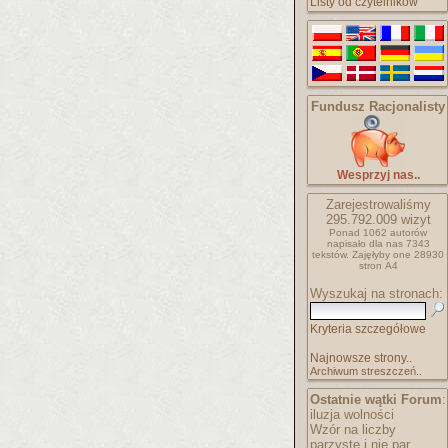
Listy od czytelników
Fundusz Racjonalisty
Wesprzyj nas..
Zarejestrowaliśmy
295.792.009
wizyt
Ponad 1062 autorów
napisało
dla nas 7343
tekstów.
Zajęłyby one 28930
stron A4
Wyszukaj na stronach:
Kryteria szczegółowe
Najnowsze strony..
Archiwum streszczeń..
Ostatnie wątki Forum
:
iluzja wolności
Wzór na liczby
parzyste i nie par..