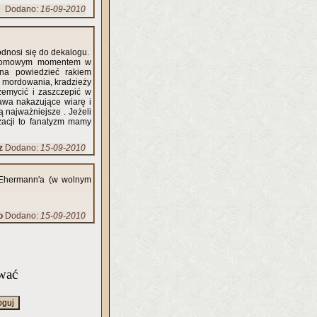
Dodano:
16-09-2010
odnosi się do dekalogu.
rzełomowym momentem w
żna powiedzieć rakiem
e mordowania, kradzieży
zemycić i zaszczepić w
awa nakazujące wiarę i
 najważniejsze . Jeżeli
izacji to fanatyzm mamy
z
Dodano:
15-09-2010
M.Ehermann'a (w wolnym
o
Dodano:
15-09-2010
wać