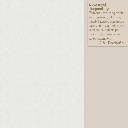
Złota myśl
Racjonalisty:
"Wiedza i rozum są dzisiaj
tak zagrożone, jak to się
niegdyś rzadko zdarzało, a
wraz z nimi zagrożone jest
także to, co ludzkie po
prostu: być może samo
człowieczeństwo."
J.M. Bocheński