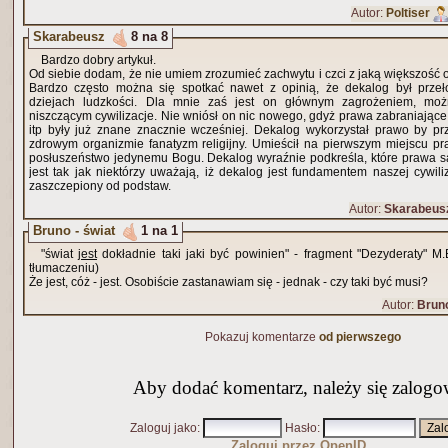
Autor:
Poltiser
Skarabeusz
8 na 8
Bardzo dobry artykuł.
Od siebie dodam, że nie umiem zrozumieć zachwytu i czci z jaką większość 
Bardzo często można się spotkać nawet z opinią, że dekalog był p
dziejach ludzkości. Dla mnie zaś jest on głównym zagrożeniem, mo
niszczącym cywilizacje. Nie wniósł on nic nowego, gdyż prawa zabraniając
itp były już znane znacznie wcześniej. Dekalog wykorzystał prawo by pr
zdrowym organizmie fanatyzm religijny. Umieścił na pierwszym miejscu pr
posłuszeństwo jedynemu Bogu. Dekalog wyraźnie podkreśla, które prawa są
jest tak jak niektórzy uważają, iż dekalog jest fundamentem naszej cywil
zaszczepiony od podstaw.
Autor:
Skarabeus
Bruno - świat
1 na 1
"świat
jest
dokładnie taki jaki być powinien" - fragment "Dezyderaty" 
tłumaczeniu)
Że jest, cóż - jest. Osobiście zastanawiam się - jednak - czy taki być musi?
Autor:
Brun
Pokazuj komentarze
od pierwszego
Aby dodać komentarz, należy się zalogo
Zaloguj jako
:
Hasło
:
Zaloguj przez OpenID..