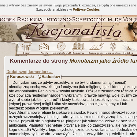
tanie z witryny bez zmiany ustawień Twojej przeglądarki oznacza, że będą one umieszcza
Szczegóły znajdziesz w
Polityce Cookies
Komentarze do strony
Monoteizm jako źródło f
Dodaj swój komentarz…
Koraszewski - @Radosław
Domyślam się, że gdyby prozelityzm nie był fundamentalną, (niemal)
nieodłączną cechą wszelkiego fanatyzmu (tak religijnego jak i ideologiczneg
nie wspominałby Pan o nim w swoim artykule. Otóż jest zasadnicza różnica, 
ktoś powiada "jesteśmy narodem wybranym i prawdę mówiąc wolelibyśmy ż
wybrał sobie jakiś inny naród", i kiedy ktoś powiada jesteśmy posiadaczami
jedynej prawdziwej religii i albo się nawrócisz, albo cię zabijemy, a i tak
będziesz płonął w ogniu piekielnym.
Owe Abrahamowe religie to ciekawe zjawisko. Pewien naród stworzył sobie r
różnych wcześniejszych religii, ale tym razem monoteistyczną i zapisan
czasie pojawili się plagiatorzy (a plagiator jak wiadomo człowiek bez talen
ambicjami. Plagiator niechętnie przyznaje się do zapożyczeń, ale nie żywi
kogo okradł.) Wynikły z tego psychologicznie ciekawe łamańce. Jednak mówi
monoteistycznych warto zauważyć, że nie wszystkie są wielkie i nie 