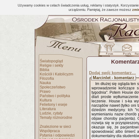
Używamy cookies w celach świadczenia usług, reklamy i statystyk. Korzystani
urządzeniu. Pamiętaj, że zawsze możesz
zmie
Komentarz
Światopogląd
Religie i sekty
Biblia
Dodaj swój komentarz…
Kościół i Katolicyzm
Marcinlet - komentarz
Filozofia
Nauka
Im dłużej się ogląda ten
Społeczeństwo
wprowadzenie kończące si
Prawo
tygodnia". Potem House do
Państwo i polityka
dlań proste wytłumaczenie
Kultura
leczenie. House i s-ka wyk
Felietony i eseje
narządów nawet (tylko oni 
Literatura
dziedzin medycyny. Ich "
Ludzie, cytaty
wymienianiu nazw chorób po 
Tematy różnorodne
objaw choroby pacjenta). 
rozwija się w przyspieszon
Znalezione w sieci
okazuje się, że pacjentow
Współpraca
spowodować albo śmierć albo
Pytania i odpowiedzi
dokumentalny dla studentó