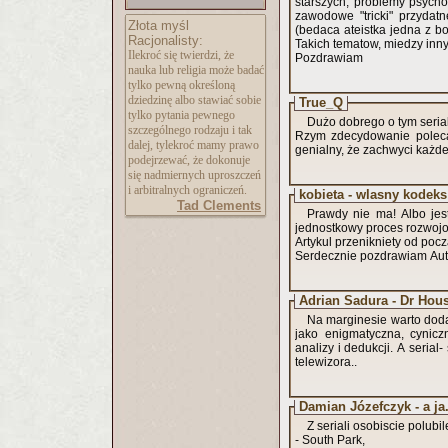
starszych, problemy psych
zawodowe "tricki" przydat
Złota myśl
(bedaca ateistka jedna z bo
Racjonalisty:
Takich tematow, miedzy inn
Ilekroć się twierdzi, że
Pozdrawiam
nauka lub religia może badać
tylko pewną określoną
dziedzinę albo stawiać sobie
True_Q
tylko pytania pewnego
Dużo dobrego o tym seria
szczególnego rodzaju i tak
Rzym zdecydowanie polecam
dalej, tylekroć mamy prawo
genialny, że zachwyci każde
podejrzewać, że dokonuje
się nadmiernych uproszczeń
i arbitralnych ograniczeń.
kobieta - wlasny kodeks
Tad Clements
Prawdy nie ma! Albo jest jakas wzgledna, zawierajaca dla kazdego jego ukryty sens wlasny -
jednostkowy proces rozwoj
Artykul przenikniety od poc
Serdecznie pozdrawiam Auto
Adrian Sadura - Dr Hou
Na marginesie warto doda
jako enigmatyczna, cynicz
analizy i dedukcji. A serial- świetny, mimo, że również nie przepadam za wpatrywaniem się w ekran
telewizora..
Damian Józefczyk - a ja.
Z seriali osobiscie polubi
- South Park,