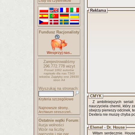
Listy od czytelników
Reklama
Fundusz Racjonalisty
Wesprzyj nas..
Zarejestrowaliśmy
296.772.778
wizyt
Ponad 1062 autorów
napisało
dla nas 7343
tekstów.
Zajęłyby one 28930
stron A4
Wyszukaj na stronach:
CMYK
Kryteria szczegółowe
Z ambitniejszych serial
nauczyciela chemii, który 
Najnowsze strony..
obejrzy pierwszy odcinek, te
Archiwum streszczeń..
Dextera nie muszę chyba po
Ostatnie wątki Forum
:
iluzja wolności
Elemel - Dr. House
Wzór na liczby
Witam serdecznie. House 
parzyste i nie par..