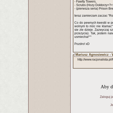
- Fawlty Towers,
- Scrubs (Hozy Doktorzy<?>
- (pierwsza seria) Prison Br
teraz zamierzam zaczac "Ro
Co do pewnych kwestii w pr
wolnym to móc nie klamac"
sie zle dzieje. Zazwyczaj 
przezycia). Tak, jestem na
usmiechal^^
Pozdro! xD
Mariusz Agnosiewicz - 
http://www.racjonalista.p
Aby d
Zaloguj j
Je