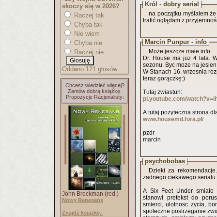
Król - dobry serial
skoczy się w 2026?
na początku myślałem że t
Raczej tak
trafić oglądam z przyjemnoś
Chyba tak
Nie wiem
Marcin Punpur - info
Chyba nie
Może jeszcze małe info.
Raczej nie
Dr. House ma juz 4 lata. 
sezonu. Byc moze na jesien 
Oddano 121 głosów.
W Stanach 16. wrzesnia roz
teraz gorączkę:)
Chcesz wiedzieć więcej?
Zamów dobrą książkę.
Tutaj zwiastun:
Propozycje Racjonalisty:
pl.youtube.com/watch?v=
A tutaj pozyteczna strona dl
www.housemd.fora.pl/
pzdr
marcin
psychobobas
Dzieki za rekomendacje
zadnego ciekawego serialu.
A Six Feet Under smialo 
John Brockman (red.) -
stanowi pretekst do porus
Nowy Renesans
smierci, ulotnosc zycia, b
spoleczne postrzeganie zwi
Znajdź książkę..