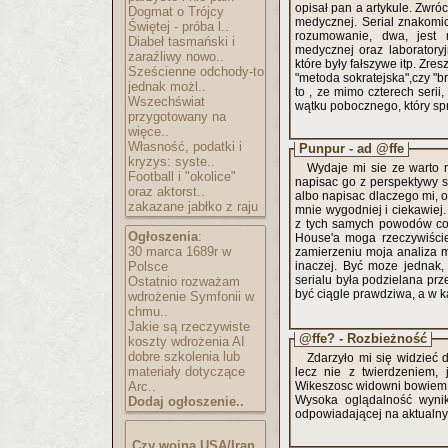
opisał pan a artykule. Zwr
Dogmat o Trójcy
medycznej. Serial znakomi
Świętej - próba l..
rozumowanie, dwa, jest mocno uwydatniony aspekt stosowania wszelkiej maści aparatury
Diabeł tasmański i
medycznej oraz laboratory
zaraźliwy nowo..
które były fałszywe itp. Zre
Sześcienne odchody-to
"metoda sokratejska",czy "b
jednak możl..
to , ze mimo czterech serii
Wszechświat
przygotowany na
więce..
Własność, podatki i
Punpur - ad @ffe
kryzys: syste..
Wydaje mi sie ze warto 
Football i "okolice"
napisac go z perspektywy so
oraz aktorst..
albo napisac dlaczego mi, o
zakazane jabłko z raju
mnie wygodniej i ciekawiej.
z tych samych powodów co 
Ogłoszenia
:
House'a moga rzeczywiście
30 marca 1689r w
zamierzeniu moja analiza m
Polsce
inaczej. Być moze jednak,
serialu była podzielana prz
Ostatnio rozważam
być ciągle prawdziwa, a w k
wdrożenie Symfonii w
chmu..
Jakie są rzeczywiste
@ffe? - Rozbieżność
koszty wdrożenia AI
dobre szkolenia lub
Zdarzyło mi się widzieć
materiały dotyczące
lecz nie z twierdzeniem, 
Arc..
Wikeszosc widowni bowiem ni
Wysoka oglądalność wynik
Dodaj ogłoszenie..
odpowiadającej na aktualny 
Czy wojna USA/Iran