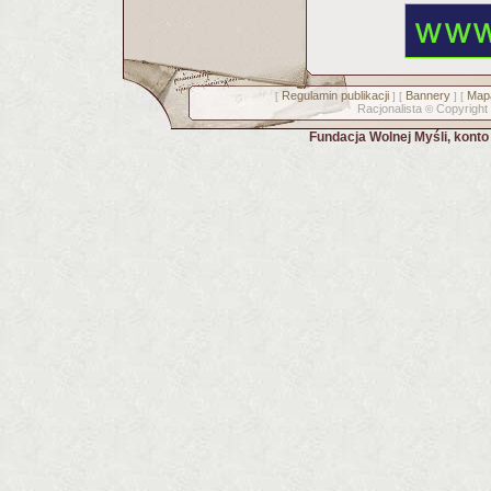
Regulamin publikacji
Bannery
Mapa
[
] [
] [
Racjonalista
Copyright
©
Fundacja Wolnej Myśli, kont