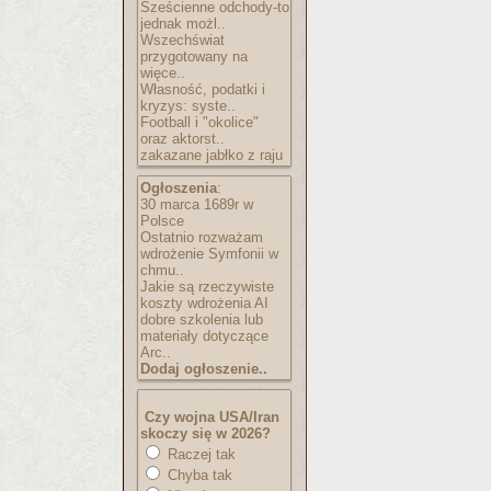
Sześcienne odchody-to
jednak możl..
Wszechświat
przygotowany na
więce..
Własność, podatki i
kryzys: syste..
Football i "okolice"
oraz aktorst..
zakazane jabłko z raju
Ogłoszenia
:
30 marca 1689r w
Polsce
Ostatnio rozważam
wdrożenie Symfonii w
chmu..
Jakie są rzeczywiste
koszty wdrożenia AI
dobre szkolenia lub
materiały dotyczące
Arc..
Dodaj ogłoszenie..
Czy wojna USA/Iran
skoczy się w 2026?
Raczej tak
Chyba tak