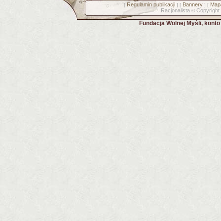
Regulamin publikacji
Bannery
Mapa
[
] [
] [
Racjonalista
Copyright
©
Fundacja Wolnej Myśli, kont