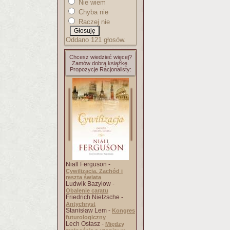
Nie wiem
Chyba nie
Raczej nie
Oddano 121 głosów.
Chcesz wiedzieć więcej?
Zamów dobrą książkę.
Propozycje Racjonalisty:
Niall Ferguson -
Cywilizacja. Zachód i
reszta świata
Ludwik Bazylow -
Obalenie caratu
Friedrich Nietzsche -
Antychryst
Stanisław Lem -
Kongres
futurologiczny
Lech Ostasz -
Między