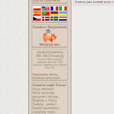
Listy od czytelników
Dodany jako kontakt przez 1
Fundusz Racjonalisty
Wesprzyj nas..
Zarejestrowaliśmy
296.758.074
wizyty
Ponad 1062 autorów
napisało
dla nas 7343
tekstów.
Zajęłyby one 28930
stron A4
Najnowsze strony..
Archiwum streszczeń..
Ostatnie wątki Forum
:
iluzja wolności
Wzór na liczby
parzyste i nie par..
Dogmat o Trójcy
Świętej - próba l..
Diabeł tasmański i
zaraźliwy nowo..