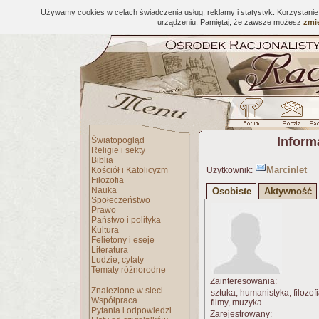
Używamy cookies w celach świadczenia usług, reklamy i statystyk. Korzystani
urządzeniu. Pamiętaj, że zawsze możesz
zmie
Inform
Światopogląd
Religie i sekty
Biblia
Marcinlet
Kościół i Katolicyzm
Użytkownik:
Filozofia
Nauka
Osobiste
Aktywność
Społeczeństwo
Prawo
Państwo i polityka
Kultura
Felietony i eseje
Literatura
Ludzie, cytaty
Tematy różnorodne
Zainteresowania:
Znalezione w sieci
sztuka, humanistyka, filozof
Współpraca
filmy, muzyka
Pytania i odpowiedzi
Zarejestrowany: