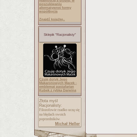
realnością a utopią: w
poszukiwaniu
alternatywnej formy
współbycia
Znajdź książkę..
Sklepik "Racjonalisty"
Czuję dotyk Jego
Makaronowych Macek -
emblemat pastafarian
Kubek z rybką Darwina
Złota myśl
Racjonalisty:
Filozofowie rzadko uczą się
na błędach swoich
poprzedników.
Michał Heller