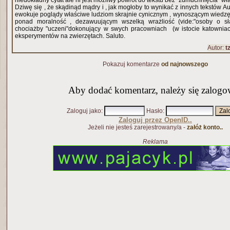
niedokładny cytat ale ni jest możliwy powrót do tekstu bez "zdmuchnięcia" wł
Dziwę się , że skądinąd mądry i , jak mogłoby to wynikać z innych tekstów Au
ewokuje poglądy właściwe ludziom skrajnie cynicznym , wynoszącym wiedzę
ponad moralność , dezawuującym wszelką wrażliość (vide:"osoby o słabe
chociażby "uczeni"dokonujący w swych pracowniach (w istocie katowniac
eksperymentów na zwierzętach. Saluto.
Autor:
tz
Pokazuj komentarze
od najnowszego
Aby dodać komentarz, należy się zalogo
Zaloguj jako
:
Hasło
:
Zaloguj przez OpenID..
Jeżeli nie jesteś zarejestrowany/a -
załóż konto..
Reklama