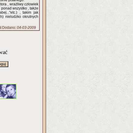
aśnie pisanego.
tora , wrażliwy człowiek
 ponad wszystko , także
j..."etc.) , takim jak
h) nieludzko okrutnych
i
Dodano:
04-03-2009
wać