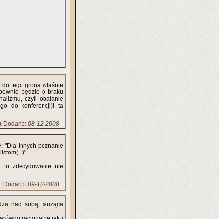
a do tego grona właśnie
 pewnie będzie o braku
alizmu, czyli obalanie
o do konferencji)i ta
a
Dodano:
08-12-2008
e: "Dla innych poznanie
istom(...)"
, to zdecydowanie nie
Dodano:
09-12-2008
dza nad sobą, służąca
arówno racjonalne jak i