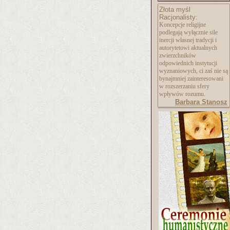
Złota myśl
Racjonalisty:
Koncepcje religijne
podlegają wyłącznie sile
inercji własnej tradycji i
autorytetowi aktualnych
zwierzchników
odpowiednich instytucji
wyznaniowych, ci zaś nie są
bynajmniej zainteresowani
w rozszerzaniu sfery
wpływów rozumu.
Barbara Stanosz