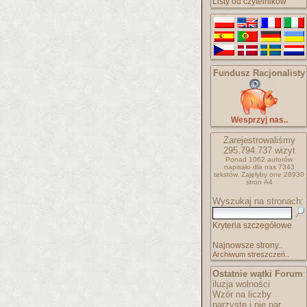
Listy od czytelników
Fundusz Racjonalisty
Wesprzyj nas..
Zarejestrowaliśmy
295.794.737
wizyt
Ponad 1062 autorów
napisało
dla nas 7343
tekstów.
Zajęłyby one 28930
stron A4
Wyszukaj na stronach:
Kryteria szczegółowe
Najnowsze strony..
Archiwum streszczeń..
Ostatnie wątki Forum
:
iluzja wolności
Wzór na liczby
parzyste i nie par..