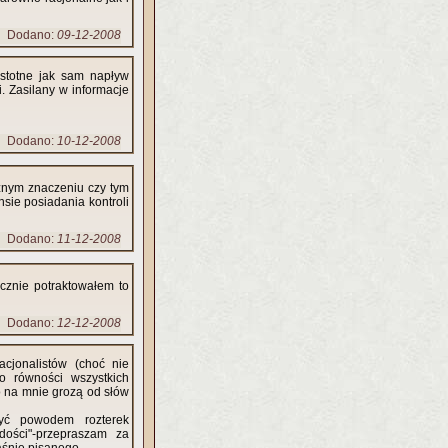
Dodano:
09-12-2008
istotne jak sam napływ
. Zasilany w informacje
Dodano:
10-12-2008
znym znaczeniu czy tym
sie posiadania kontroli
Dodano:
11-12-2008
cznie potraktowałem to
Dodano:
12-12-2008
acjonalistów (choć nie
o równości wszystkich
ło na mnie grozą od słów
być powodem rozterek
adości"-przepraszam za