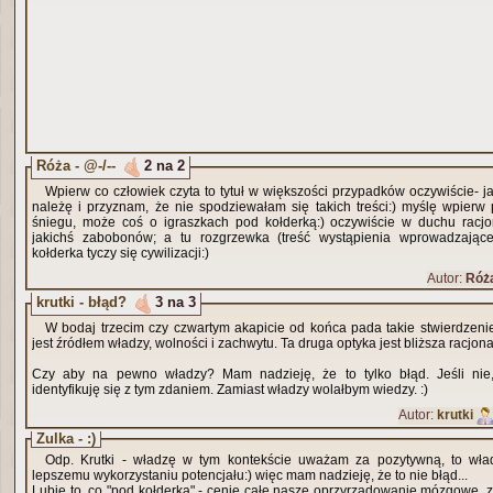
Róża - @-/--
2 na 2
Wpierw co człowiek czyta to tytuł w większości przypadków oczywiście- j
należę i przyznam, że nie spodziewałam się takich treści:) myślę wpierw
śniegu, może coś o igraszkach pod kołderką:) oczywiście w duchu racjon
jakichś zabobonów; a tu rozgrzewka (treść wystąpienia wprowadzająceg
kołderka tyczy się cywilizacji:)
Autor:
Róż
krutki - błąd?
3 na 3
W bodaj trzecim czy czwartym akapicie od końca pada takie stwierdzeni
jest źródłem władzy, wolności i zachwytu. Ta druga optyka jest bliższa racjonal
Czy aby na pewno władzy? Mam nadzieję, że to tylko błąd. Jeśli nie
identyfikuję się z tym zdaniem. Zamiast władzy wolałbym wiedzy. :)
Autor:
krutki
Zulka - :)
Odp. Krutki - władzę w tym kontekście uważam za pozytywną, to wła
lepszemu wykorzystaniu potencjału:) więc mam nadzieję, że to nie błąd...
Lubię to, co "pod kołderką" - cenię całe nasze oprzyrządowanie mózgowe, z