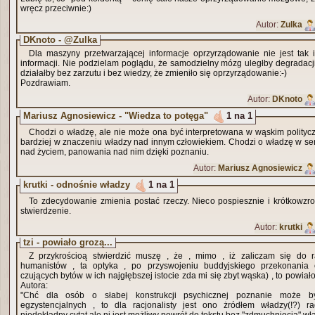
wręcz przeciwnie:)
Autor:
Zulka
DKnoto - @Zulka
Dla maszyny przetwarzającej informacje oprzyrządowanie nie jest tak 
informacji. Nie podzielam poglądu, że samodzielny mózg uległby degradacji
działałby bez zarzutu i bez wiedzy, że zmieniło się oprzyrządowanie:-)
Pozdrawiam.
Autor:
DKnoto
Mariusz Agnosiewicz - "Wiedza to potęga"
1 na 1
Chodzi o władzę, ale nie może ona być interpretowana w wąskim polityc
bardziej w znaczeniu władzy nad innym człowiekiem. Chodzi o władzę w sen
nad życiem, panowania nad nim dzięki poznaniu.
Autor:
Mariusz Agnosiewicz
krutki - odnośnie władzy
1 na 1
To zdecydowanie zmienia postać rzeczy. Nieco pospiesznie i krótkowzro
stwierdzenie.
Autor:
krutki
tzi - powiało grozą...
Z przykrościoą stwierdzić muszę , że , mimo , iż zaliczam się do r
humanistów , ta optyka , po przyswojeniu buddyjskiego przekonania 
czujących bytów w ich najgłębszej istocie zda mi się zbyt wąska) , to powia
Autora:
"Chć dla osób o słabej konstrukcji psychicznej poznanie może 
egzystencjalnych , to dla racjonalisty jest ono żródłem władzy(!?) r