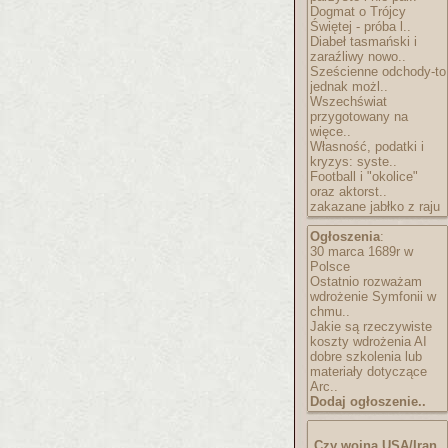
Dogmat o Trójcy
Świętej - próba l..
Diabeł tasmański i
zaraźliwy nowo..
Sześcienne odchody-to
jednak możl..
Wszechświat
przygotowany na
więce..
Własność, podatki i
kryzys: syste..
Football i "okolice"
oraz aktorst..
zakazane jabłko z raju
Ogłoszenia
:
30 marca 1689r w
Polsce
Ostatnio rozważam
wdrożenie Symfonii w
chmu..
Jakie są rzeczywiste
koszty wdrożenia AI
dobre szkolenia lub
materiały dotyczące
Arc..
Dodaj ogłoszenie..
Czy wojna USA/Iran