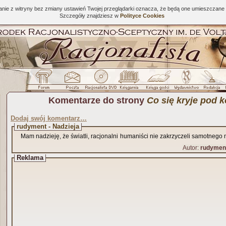
tanie z witryny bez zmiany ustawień Twojej przeglądarki oznacza, że będą one umieszcza
Szczegóły znajdziesz w
Polityce Cookies
Komentarze do strony
Co się kryje pod k
Dodaj swój komentarz…
rudyment - Nadzieja
Mam nadzieję, że światli, racjonalni humaniści nie zakrzyczeli samotnego
Autor:
rudymen
Reklama