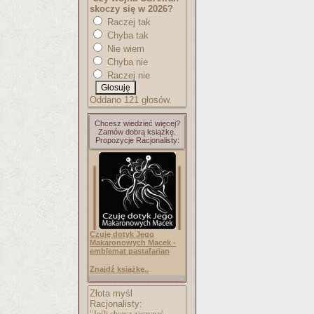
skoczy się w 2026?
Raczej tak
Chyba tak
Nie wiem
Chyba nie
Raczej nie
Oddano 121 głosów.
Chcesz wiedzieć więcej?
Zamów dobrą książkę.
Propozycje Racjonalisty:
Czuję dotyk Jego
Makaronowych Macek -
emblemat pastafarian
Znajdź książkę..
Złota myśl
Racjonalisty: