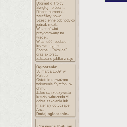
Dogmat o Trójcy
Świętej - próba l..
Diabeł tasmański i
zaraźliwy nowo..
Sześcienne odchody-to
jednak możl..
Wszechświat
przygotowany na
więce..
Własność, podatki i
kryzys: syste..
Football i "okolice"
oraz aktorst..
zakazane jabłko z raju
Ogłoszenia
:
30 marca 1689r w
Polsce
Ostatnio rozważam
wdrożenie Symfonii w
chmu..
Jakie są rzeczywiste
koszty wdrożenia AI
dobre szkolenia lub
materiały dotyczące
Arc..
Dodaj ogłoszenie..
Czy wojna USA/Iran