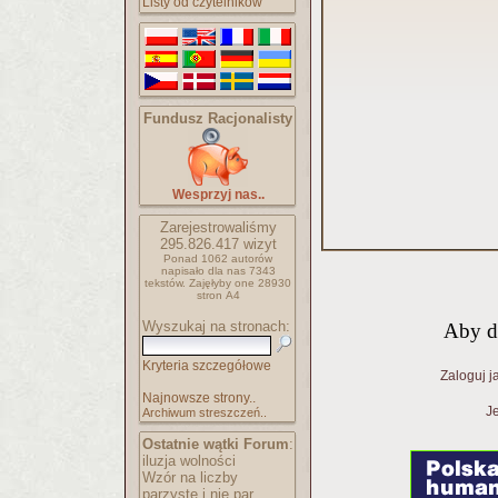
Listy od czytelników
Fundusz Racjonalisty
Wesprzyj nas..
Zarejestrowaliśmy
295.826.417
wizyt
Ponad 1062 autorów
napisało
dla nas 7343
tekstów.
Zajęłyby one 28930
stron A4
Wyszukaj na stronach:
Aby d
Kryteria szczegółowe
Zaloguj j
Najnowsze strony..
Je
Archiwum streszczeń..
Ostatnie wątki Forum
:
iluzja wolności
Wzór na liczby
parzyste i nie par..