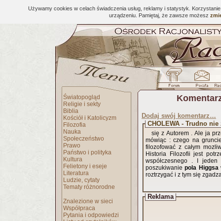
Używamy cookies w celach świadczenia usług, reklamy i statystyk. Korzystani
urządzeniu. Pamiętaj, że zawsze możesz
zmie
Komentarz
Światopogląd
Religie i sekty
Biblia
Dodaj swój komentarz…
Kościół i Katolicyzm
CHOLEWA - Trudno nie 
Filozofia
Nauka
się z Autorem . Ale ja pr
Społeczeństwo
mówiąc : czego na grunci
Prawo
filozofować z całym mozli
Państwo i polityka
Historia Filozofii jest p
Kultura
współczesnego . I jeden 
Felietony i eseje
poszukiwanie
pola Higgsa
Literatura
roztrzygać i z tym się zgad
Ludzie, cytaty
Tematy różnorodne
Reklama
Znalezione w sieci
Współpraca
Pytania i odpowiedzi