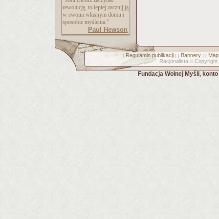
"Jeśli chcesz zaczynać
rewolucję, to lepiej zacznij ją
w swoim własnym domu i
sposobie myślenia."
Paul Hewson
Regulamin publikacji
Bannery
Mapa
[
] [
] [
Racjonalista
Copyright
©
Fundacja Wolnej Myśli, kont