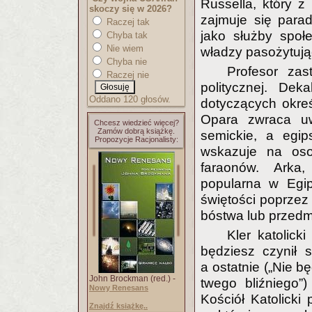
Russella, który z
skoczy się w 2026?
zajmuje się para
Raczej tak
jako służby społ
Chyba tak
Nie wiem
władzy pasożytując
Chyba nie
Profesor zast
Raczej nie
politycznej. Dek
Oddano 120 głosów.
dotyczących okreś
Opara zwraca uw
Chcesz wiedzieć więcej?
Zamów dobrą książkę.
semickie, a egip
Propozycje Racjonalisty:
wskazuje na osob
faraonów. Arka
popularna w Egip
świętości poprzez
bóstwa lub przedm
Kler katolick
będziesz czynił 
a ostatnie („Nie b
John Brockman (red.) -
twego bliźniego”)
Nowy Renesans
Kościół Katolicki
Znajdź książkę..