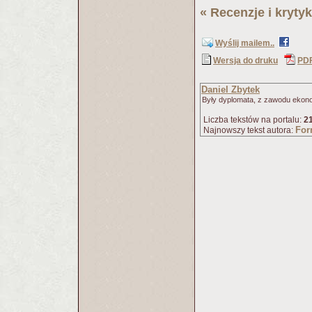
«
Recenzje i krytyk
Wyślij mailem..
Wersja do druku
PD
Daniel Zbytek
Były dyplomata, z zawodu ekon
Liczba tekstów na portalu:
2
For
Najnowszy tekst autora: