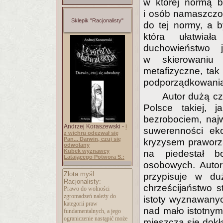
w której normą b
i osób namaszczon
Sklepik "Racjonalisty"
do tej normy, a b
która ułatwia
duchowieństwo j
w skierowaniu 
metafizyczne, tak
podporządkowania
Autor dużą cz
Polsce takiej, 
bezrobociem, naj
Andrzej Koraszewski -
I
suwerenności eko
z wichru odezwał się
Pan... Darwin, czuj się
kryzysem praworzą
odwołany
Kubek wyznawcy
na piedestał b
Latającego Potwora S.:
osobowych. Autor
Złota myśl
przypisuje w duż
Racjonalisty:
chrześcijaństwo s
Prawo do wolności
zgromadzeń należy do
istoty wyznawanych
kategorii praw
nad mało istotnymi
fundamentalnych, a jego
ograniczenie nastąpić może
mieszczą się dokł