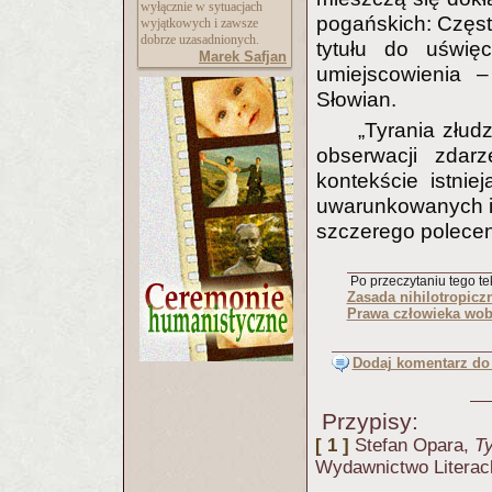
wyłącznie w sytuacjach
pogańskich: Częst
wyjątkowych i zawsze
dobrze uzasadnionych.
tytułu do uświę
Marek Safjan
umiejscowienia –
Słowian.
„Tyrania złud
obserwacji zdar
kontekście istnie
uwarunkowanych i
szczerego poleceni
Po przeczytaniu tego tek
Zasada nihilotropicz
Prawa człowieka wob
Dodaj komentarz do 
Przypisy:
[ 1 ]
Stefan Opara,
Ty
Wydawnictwo Litera