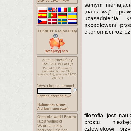
Listy od czytelników
samym niemająca 
„naukową” opraw
uzasadnienia k
akceptowani prze
ekonomiści rozlic
Fundusz Racjonalisty
Wesprzyj nas..
Zarejestrowaliśmy
295.340.040
wizyt
Ponad 1062 autorów
napisało
dla nas 7343
tekstów.
Zajęłyby one 28930
stron A4
Wyszukaj na stronach:
Kryteria szczegółowe
Najnowsze strony..
Archiwum streszczeń..
filozofia jest na
Ostatnie wątki Forum
:
iluzja wolności
prostu niezbę
Wzór na liczby
człowiekowi prz
parzyste i nie par..