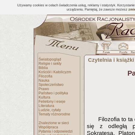
Używamy cookies w celach świadczenia usług, reklamy i statystyk. Korzystani
urządzeniu. Pamiętaj, że zawsze możesz
zmie
Czytelnia i książki
Światopogląd
Religie i sekty
Biblia
Pa
Kościół i Katolicyzm
Filozofia
Nauka
Społeczeństwo
Prawo
Państwo i polityka
Kultura
Felietony i eseje
Literatura
Ludzie, cytaty
Tematy różnorodne
Filozofia to t
Znalezione w sieci
się z odległą pr
Współpraca
Pytania i odpowiedzi
Sokratesa, Plato