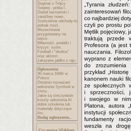
Dogmat o Trójcy
„Tyrania złudzeń: 
Świętej - próba l..
zainteresowań fil
Diabeł tasmański i
zaraźliwy nowo..
co najbardziej dot
Sześcienne odchody-to
czyli po prostu pol
jednak możl..
Wszechświat
Mętlik pojęciowy, 
przygotowany na
traktują przede 
więce..
Własność, podatki i
Profesora (a jest 
kryzys: syste..
nauczania. Filozo
Football i "okolice"
oraz aktorst..
wyprano z elemen
zakazane jabłko z raju
do zrozumienia c
Ogłoszenia
:
przykład „Historię
30 marca 1689r w
Polsce
kanonem nauki filo
Ostatnio rozważam
ze społecznych wą
wdrożenie Symfonii w
chmu..
i sprzeczności, 
Jakie są rzeczywiste
i swojego w nim 
koszty wdrożenia AI
dobre szkolenia lub
Platona, autora 
materiały dotyczące
instytucji społecz
Arc..
Dodaj ogłoszenie..
fundamenty racj
weszła na drogę 
Czy wojna USA/Iran