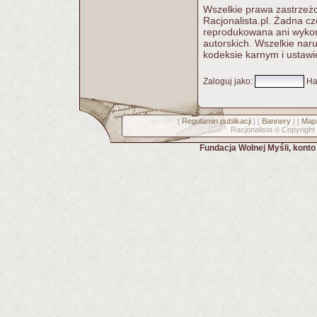
Wszelkie prawa zastrzeżo
Racjonalista.pl. Żadna c
reprodukowana ani wykorz
autorskich. Wszelkie nar
kodeksie karnym i ustawi
Zaloguj jako
:
Ha
Regulamin publikacji
Bannery
Mapa
[
] [
] [
Racjonalista
Copyright
©
Fundacja Wolnej Myśli, kont