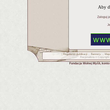
Aby d
Zaloguj j
Je
Regulamin publikacji
Bannery
Mapa
[
] [
] [
Racjonalista
Copyright
©
Fundacja Wolnej Myśli, kont