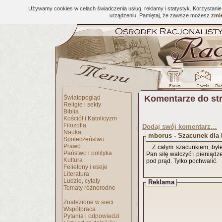
Używamy cookies w celach świadczenia usług, reklamy i statystyk. Korzystani
urządzeniu. Pamiętaj, że zawsze możesz
zmie
Komentarze do st
Światopogląd
Religie i sekty
Biblia
Kościół i Katolicyzm
Filozofia
Dodaj swój komentarz…
Nauka
mborus - Szacunek dla
Społeczeństwo
Prawo
Z całym szacunkiem, był
Państwo i polityka
Pan siłę walczyć i pieniądz
Kultura
pod prąd. Tylko pochwalić.
Felietony i eseje
Literatura
Ludzie, cytaty
Reklama
Tematy różnorodne
Znalezione w sieci
Współpraca
Pytania i odpowiedzi