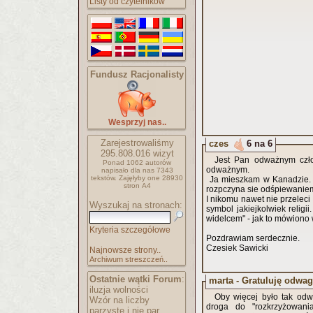
Listy od czytelników
Fundusz Racjonalisty
Wesprzyj nas..
Zarejestrowaliśmy
czes
6 na 6
295.808.016
wizyt
Jest Pan odważnym czło
Ponad 1062 autorów
odważnym.
napisało
dla nas 7343
tekstów.
Zajęłyby one 28930
Ja mieszkam w Kanadzie. K
stron A4
rozpczyna sie odśpiewani
I nikomu nawet nie przelec
Wyszukaj na stronach:
symbol jakiejkolwiek religi
widelcem" - jak to mówiono 
Kryteria szczegółowe
Pozdrawiam serdecznie.
Czesiek Sawicki
Najnowsze strony..
Archiwum streszczeń..
Ostatnie wątki Forum
:
marta - Gratuluję odwag
iluzja wolności
Oby więcej było tak od
Wzór na liczby
droga do "rozkrzyżowania
parzyste i nie par..