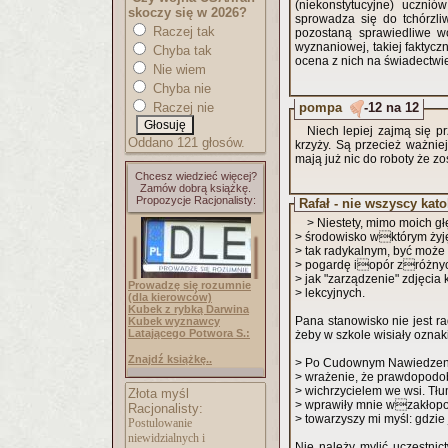
(niekonstytucyjne) ucznió
skoczy się w 2026?
sprowadza się do tchórzliw
Raczej tak
pozostaną sprawiedliwe wo
wyznaniowej, takiej faktyczne
Chyba tak
ocena z nich na świadectwi
Nie wiem
Chyba nie
pompa
-12 na 12
Raczej nie
Niech lepiej zajmą się p
Oddano 121 głosów.
krzyży. Są przecież ważnie
mają już nic do roboty że z
Chcesz wiedzieć więcej?
Zamów dobrą książkę.
Propozycje Racjonalisty:
Rafał - nie wszyscy kat
> Niestety, mimo moich g
> środowisko wktórym żyję
> tak radykalnym, być moż
> pogardę iopór zróżnyc
> jak "zarządzenie" zdjęcia
Prowadzę się rozumnie
> lekcyjnych.
(dla kierowców)
Kubek z rybką Darwina
Pana stanowisko nie jest ra
Kubek wyznawcy
Latającego Potwora S.:
żeby w szkole wisiały oznaki
Znajdź książkę..
> Po Cudownym Nawiedzeniu
> wrażenie, że pr
> wichrzycielem we wsi. Tł
Złota myśl
> wprawiły mnie wzakłopo
Racjonalisty:
> towarzyszy mi myśl: gdzie 
Postulowanie
niewidzialnych i
Nie należy mylić uczestnic