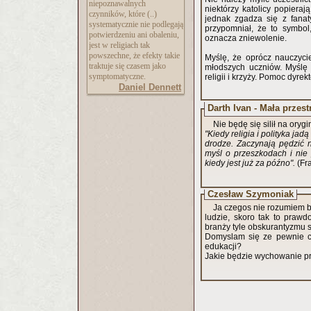
niepoznawalnych
niektórzy katolicy popieraj
czynników, które (..)
jednak zgadza się z fanat
systematycznie nie podlegają
przypomniał, że to symbol
potwierdzeniu ani obaleniu,
oznacza zniewolenie.
jest w religiach tak
powszechne, że efekty takie
Myślę, że oprócz nauczyci
traktuje się czasem jako
młodszych uczniów. Myślę 
symptomatyczne.
religii i krzyży. Pomoc dyre
Daniel Dennett
Darth Ivan - Mała przes
Nie będę się silił na oryg
"Kiedy religia i polityka ja
drodze. Zaczynają pędzić n
myśl o przeszkodach i nie
kiedy jest już za późno".
(Fr
Czesław Szymoniak
Ja czegos nie rozumiem be
ludzie, skoro tak to praw
branży tyle obskurantyzmu 
Domyslam się ze pewnie ch
edukacji?
Jakie będzie wychowanie p