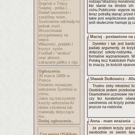
rodzaju"strażnicy moralności
Dogmat o Trójcy
kto stanie na drodze ich 
Świętej - próba l..
cichu.Publicznie- wyprze si
Diabeł tasmański i
teraz potrafią stanąć prze
zaraźliwy nowo..
takie jest współczesne pol
Sześcienne odchody-to
jeśli skutecznie hamuje ją c
jednak możl..
Wszechświat
przygotowany na
Maciej - postawione na 
więce..
Dyrektor i tak jest bard
Własność, podatki i
padały argumenty, że krzy
kryzys: syste..
dotyczyć szkoły-rodzynka,
Football i "okolice"
formalnie wyznaniowym. Wi
oraz aktorst..
Polską lecz Katolickim Pań
zakazane jabłko z raju
to znaczy, że kościół opanowa
Ogłoszenia
:
30 marca 1689r w
Sławek Dutkiewicz - Alle
Polsce
Ostatnio rozważam
Trudno żeby młodzież lic
wdrożenie Symfonii w
Osobiście jestem przekonan
chmu..
Osamotnieni uczniowie nie b
Jakie są rzeczywiste
czy tez kuratorium oświa
koszty wdrożenia AI
uwolnienia od krzyży polsk
jeszcze na rodziców.
dobre szkolenia lub
materiały dotyczące
Arc..
Anna - mam wrażenie
Dodaj ogłoszenie..
że problem krzyży jest 
swobodnie ze swoim świat
Czy wojna USA/Iran