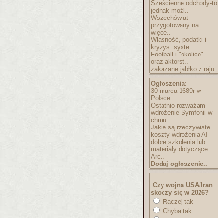
Sześcienne odchody-to
jednak możl..
Wszechświat
przygotowany na
więce..
Własność, podatki i
kryzys: syste..
Football i "okolice"
oraz aktorst..
zakazane jabłko z raju
Ogłoszenia
:
30 marca 1689r w
Polsce
Ostatnio rozważam
wdrożenie Symfonii w
chmu..
Jakie są rzeczywiste
koszty wdrożenia AI
dobre szkolenia lub
materiały dotyczące
Arc..
Dodaj ogłoszenie..
Czy wojna USA/Iran
skoczy się w 2026?
Raczej tak
Chyba tak