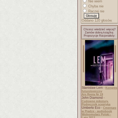
Nie wiem
Chyba nie
Raczej nie
Oddano 120 głosów.
Chcesz wiedzieć więcej?
Zamów dobrą książkę.
Propozycje Racjonalisty:
Stanisław Lem -
Kongres
futurologiczny
Ars Regia Nr 19
John Diamond -
Cudowne mikstury.
Podręcznik sceptyka
Umberto Eco -
Cmentarz
w Pradze - audiobook
Wolnomularz Polski -
Lato 2012