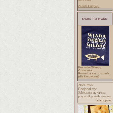
Znajdź książkę..
Sklepik "Racjonalisty"
Koszulka Wiara w
Człowieka
Prowadzę się rozumnie
(dla kierowców)
Złota myśl
Racjonalisty:
Schlebianie przysparza
przyjaciół, prawda wrogów.
Terencjusz