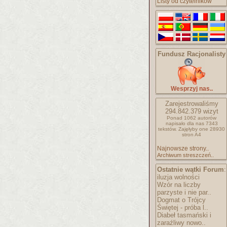
Listy od czytelników
Fundusz Racjonalisty
Wesprzyj nas..
Zarejestrowaliśmy
294.842.379
wizyt
Ponad 1062 autorów
napisało
dla nas 7343
tekstów.
Zajęłyby one 28930
stron A4
Najnowsze strony..
Archiwum streszczeń..
Ostatnie wątki Forum
:
iluzja wolności
Wzór na liczby
parzyste i nie par..
Dogmat o Trójcy
Świętej - próba l..
Diabeł tasmański i
zaraźliwy nowo..