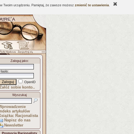
ne w Twoim urządzeniu. Pamiętaj, że zawsze możesz
zmienić te ustawienia
.
Zaloguj jako
:
Hasło
:
OpenID
Załóż sobie konto..
Wyszukaj
Wprowadzenie
Indeks artykułów
Książka: Racjonalista
Napisz do nas
Newsletter
Promocja Racjonalisty