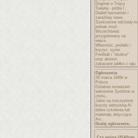
Dogmat o Trójcy
Świętej - próba l..
Diabeł tasmański i
zaraźliwy nowo..
Sześcienne odchody-to
jednak możl..
Wszechświat
przygotowany na
więce..
Własność, podatki i
kryzys: syste..
Football i "okolice"
oraz aktorst..
zakazane jabłko z raju
Ogłoszenia
:
30 marca 1689r w
Polsce
Ostatnio rozważam
wdrożenie Symfonii w
chmu..
Jakie są rzeczywiste
koszty wdrożenia AI
dobre szkolenia lub
materiały dotyczące
Arc..
Dodaj ogłoszenie..
Czy wojna USA/Iran