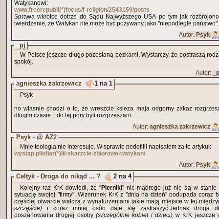
Watykanowi:
www.freerepubli(*)focus/f-religion/2543159/posts
Sprawa wkrótce dotrze do Sądu Najwyższego USA po tym jak rozbrojono 
twierdzenie, że Watykan nie może być pozywany jako "niepodległe państwo".
Autor:
Psyk
_pj
W Polsce jeszcze długo pozostaną bezkarni. Wystarczy, że postraszą rodzi
spokój.
Autor:
_p
agnieszka zakrzewicz
-1 na 1
Psyk
no wlasnie chodzi o to, ze wreszcie ksieza maja odgorny zakaz rozgrzesz
dlugim czasie... do tej pory byli rozgrzeszani
Autor:
agnieszka zakrzewicz
Psyk - @ AZ2
Mnie teologia nie interesuje. W sprawie pedofilii napisałem za to artykuł:
wystap.pl/ofiar(*)lii-skarzcie-zbiorowo-watykan/
Autor:
Psyk
Celtyk - Droga do nikąd ... ?
2 na 4
Kolejny raz KrK dowiódł, że "
Pierniki
" nic mądrego już nie są w stanie
sytuację swojej "firmy". Wizerunek KrK z "dnia na dzień" podupada coraz
częściej otwarcie walczą z wynaturzeniami jakie mają miejsce w tej między
szczęście)
i coraz mniej osób daje się zastraszyć.Jednak droga do
poszanowania drugiej osoby
(szczególnie kobiet i dzieci)
w KrK jeszcze dł