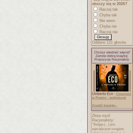
skoczy się w 2026?
Raczej tak
Chyba tak
Nie wiem
Chyba nie
Raczej nie
Oddano 121 głosów.
Chcesz wiedzieć więcej?
Zamów dobrą książkę.
Propozycje Racjonalisty:
Umberto Eco -
Cmentarz
w Pradze - audiobook
Znajdź książkę..
Złota myśl
Racjonalisty:
"Religia (...) jest
największym wrogiem