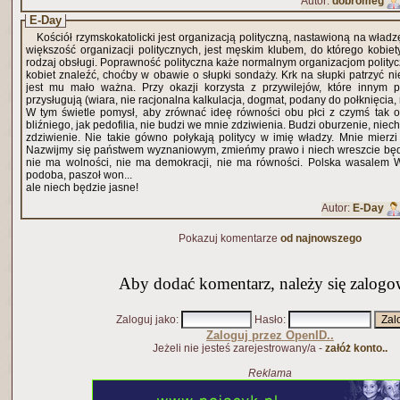
Autor:
dobromeg
E-Day
Kościół rzymskokatolicki jest organizacją polityczną, nastawioną na władzę
większość organizacji politycznych, jest męskim klubem, do którego kobiet
rodzaj obsługi. Poprawność polityczna każe normalnym organizacjom polityc
kobiet znaleźć, choćby w obawie o słupki sondaży. Krk na słupki patrzyć ni
jest mu mało ważna. Przy okazji korzysta z przywilejów, które innym p
przysługują (wiara, nie racjonalna kalkulacja, dogmat, podany do połknięcia, n
W tym świetle pomysł, aby zrównać ideę równości obu płci z czymś tak
bliźniego, jak pedofilia, nie budzi we mnie zdziwienia. Budzi oburzenie, niec
zdziwienie. Nie takie gówno połykają politycy w imię władzy. Mnie mierzi
Nazwijmy się państwem wyznaniowym, zmieńmy prawo i niech wreszcie będ
nie ma wolności, nie ma demokracji, nie ma równości. Polska wasalem 
podoba, paszoł won...
ale niech będzie jasne!
Autor:
E-Day
Pokazuj komentarze
od najnowszego
Aby dodać komentarz, należy się zalogo
Zaloguj jako
:
Hasło
:
Zaloguj przez OpenID..
Jeżeli nie jesteś zarejestrowany/a -
załóż konto..
Reklama