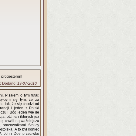
i progesteron!
c
Dodano:
19-07-2010
i. Pisałem o tym tutaj:
yłbym się tym, że za
ła tak, że się chodzi od
ancji i jeden z Polski
czu i Bóg jeden wie ile
ja, otchłań (których już
tej chwili najważniejsza
 pracownikami Stolicy
stolską! A to był koniec
SA John Doe przeciwko