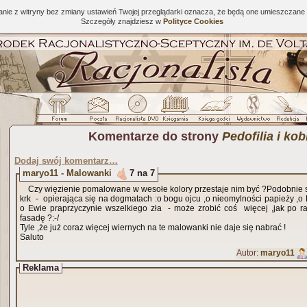
tanie z witryny bez zmiany ustawień Twojej przeglądarki oznacza, że będą one umieszcza
Szczegóły znajdziesz w
Polityce Cookies
Komentarze do strony
Pedofilia i kob
Dodaj swój komentarz…
maryo11 - Malowanki
7 na 7
Czy więzienie pomalowane w wesołe kolory przestaje nim być ?Podobnie s
krk - opierająca się na dogmatach :o bogu ojcu ,o nieomylności papieży ,o 
o Ewie praprzyczynie wszelkiego zła - może zrobić coś więcej ,jak po r
fasadę ?:-/
Tyle ,że już coraz więcej wiernych na te malowanki nie daje się nabrać !
Saluto
Autor:
maryo11
Reklama