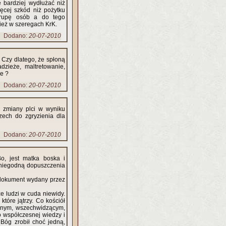
 bardziej wydłużać niż
ęcej szkód niż pożytku
 grupę osób a do tego
nież w szeregach KrK.
Dodano:
20-07-2010
 Czy dlatego, że spłoną
zieże, maltretowanie,
e ?
Dodano:
20-07-2010
 zmiany plci w wyniku
zech do zgryzienia dla
Dodano:
20-07-2010
Bo, jest matka boska i
ą, niegodną dopuszczenia
a dokument wydany przez
e ludzi w cuda niewidy.
tóre jątrzy. Co kościół
ocnym, wszechwidzącym,
 współczesnej wiedzy i
Bóg zrobił choć jedną,