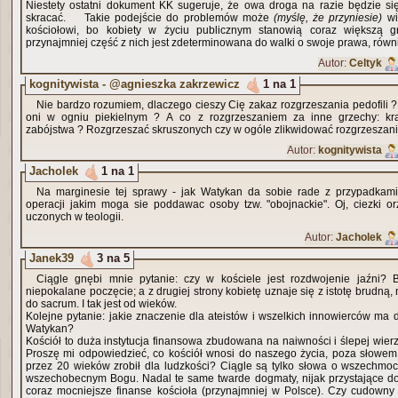
Niestety ostatni dokument KK sugeruje, że owa droga na razie będzie się
skracać. Takie podejście do problemów może
(myślę, że przyniesie)
wi
kościołowi, bo kobiety w życiu publicznym stanowią coraz większą
przynajmniej część z nich jest zdeterminowana do walki o swoje prawa, rów
Autor:
Celtyk
kognitywista - @agnieszka zakrzewicz
1 na 1
Nie bardzo rozumiem, dlaczego cieszy Cię zakaz rozgrzeszania pedofili ?
oni w ogniu piekielnym ? A co z rozgrzeszaniem za inne grzechy: krad
zabójstwa ? Rozgrzeszać skruszonych czy w ogóle zlikwidować rozgrzeszani
Autor:
kognitywista
Jacholek
1 na 1
Na marginesie tej sprawy - jak Watykan da sobie rade z przypadkami
operacji jakim moga sie poddawac osoby tzw. "obojnackie". Oj, ciezki or
uczonych w teologii.
Autor:
Jacholek
Janek39
3 na 5
Ciągle gnębi mnie pytanie: czy w kościele jest rozdwojenie jaźni? 
niepokalane poczęcie; a z drugiej strony kobietę uznaje się z istotę brudn
do sacrum. I tak jest od wieków.
Kolejne pytanie: jakie znaczenie dla ateistów i wszelkich innowierców m
Watykan?
Kościół to duża instytucja finansowa zbudowana na naiwności i ślepej wierz
Proszę mi odpowiedzieć, co kościół wnosi do naszego życia, poza słowem k
przez 20 wieków zrobił dla ludzkości? Ciągle są tylko słowa o wszechm
wszechobecnym Bogu. Nadal te same twarde dogmaty, nijak przystające do
coraz mocniejsze finanse kościoła (przynajmniej w Polsce). Czy cudowny 