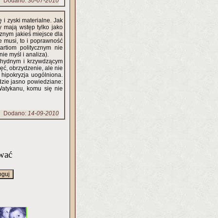
Dodano:
30-07-2010
 i zyski materialne. Jak
y mają wstęp tylko jako
znym jakieś miejsce dla
e musi, to i poprawność
artiom politycznym nie
ie myśl i analiza).
 ohydnym i krzywdzącym
hęć, obrzydzenie, ale nie
 hipokryzja uogólniona.
zie jasno powiedziane:
Watykanu, komu się nie
Dodano:
14-09-2010
wać