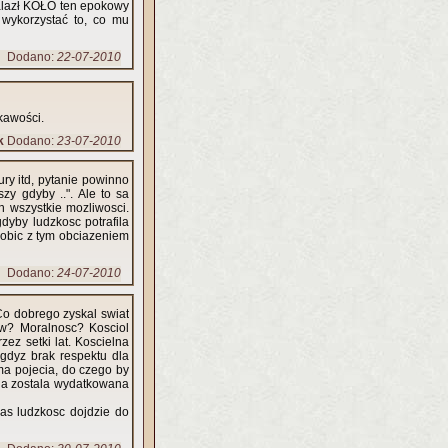
alazł KOŁO ten epokowy
wykorzystać to, co mu
Dodano:
22-07-2010
kawości.
k
Dodano:
23-07-2010
tury itd, pytanie powinno
zy gdyby ..". Ale to sa
h wszystkie mozliwosci.
yby ludzkosc potrafila
robic z tym obciazeniem
Dodano:
24-07-2010
 Co dobrego zyskal swiat
tow? Moralnosc? Kosciol
zez setki lat. Koscielna
 gdyz brak respektu dla
 ma pojecia, do czego by
ga zostala wydatkowana
as ludzkosc dojdzie do