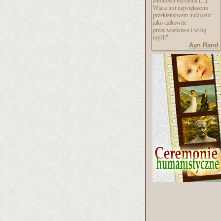
zdolności myślenia (...)
Wiara jest największym
przekleństwem ludzkości
jako całkowite
przeciwieństwo i wróg
myśli".
Ayn Rand