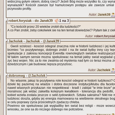
widoczną gołym okiem, dobrą rzecz? Jeżeli Bóg może wszystko to, czy wyn
wynalazek? Kościół zawsze był hamulcowym postępu ale zawsze umiał 
przynosiło profity.
Autor:
Janek39
robert.forysiak - do Janek39
-1 na 3
"Co kościół przez 20 wieków zrobił dla ludzkości?"
A co Pan zrobił, żeby cokolwiek sie na ten temat dowiedzieć? Pytam tak z cie
Autor:
robert.forysia
Jacholek - Jacholek - @Janek39
Gwoli scislosci - kosciol odegral znaczna role w historii ludzkosci i jej kul
brzmiec "co pozytywnego, dobrego zrobil i na ile swiat bylby inny czy leps
spekulacje z zakresu koncepcji Everetta rownoleglych swiatow realizujacyc
W takim samym sensie mozna spekulowac na temat jakby swiat wygladal gd
zyc bez wojen. Nic za to nie zwalnia od myslenia nad tym co teraz mozna z
dziedzicznym i jak budowac lepsza przyszlosc.
Autor:
Jacholek
dobromeg - @Jacholek
No wlasnie, jakaz to pozytywna role kosciol odegral w historii ludzkosci?
dzieki tej pazernej na wladze i dobra doczesne instytucji/klubu dla face
nawet wlasnych przykazan nie respektowal - kradl i zabijal "w imie boze" pr
moralnosc jak widac zakwitla kolejnym kwiatkiem - tolerancja dla pedofili,
kobiet wzieta zostala jeszcze o sekt zydowskich. Sztuka sakralna? Nikt nie
ludzkosc doszla, gdyby jej energia marnowana na wielbienie okrutnego bo
w celu poprawy zycia przecietnych zjadaczy chleba.
Powinno sie spekulowac jak wygladlby ten swiat bez religii - moze wowcz
wniosku, ze one sa do niczego dobrego nie potrzebne.