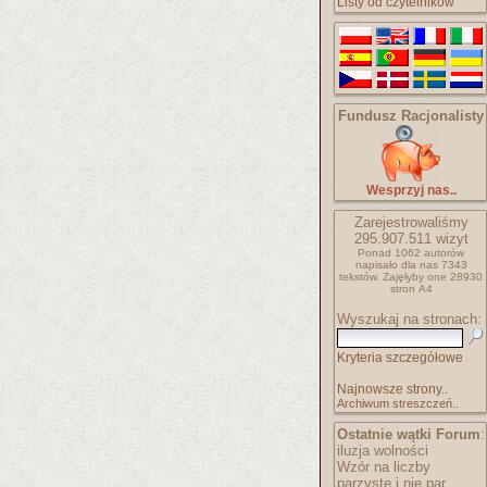
Listy od czytelników
Fundusz Racjonalisty
Wesprzyj nas..
Zarejestrowaliśmy
295.907.511
wizyt
Ponad 1062 autorów
napisało
dla nas 7343
tekstów.
Zajęłyby one 28930
stron A4
Wyszukaj na stronach:
Kryteria szczegółowe
Najnowsze strony..
Archiwum streszczeń..
Ostatnie wątki Forum
:
iluzja wolności
Wzór na liczby
parzyste i nie par..