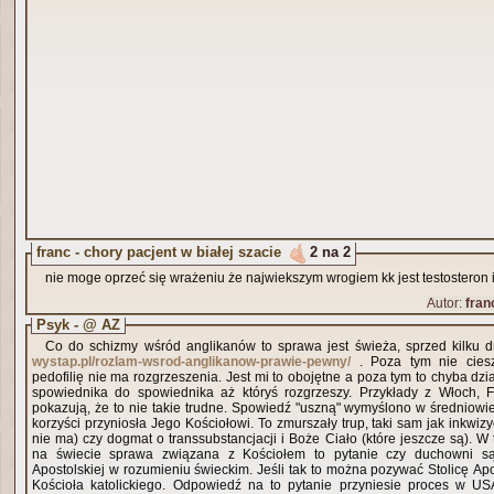
franc - chory pacjent w białej szacie
2 na 2
nie moge oprzeć się wrażeniu że najwiekszym wrogiem kk jest testosteron 
Autor:
fran
Psyk - @ AZ
Co do schizmy wśród anglikanów to sprawa jest świeża, sprzed kilku dn
wystap.pl/rozlam-wsrod-anglikanow-prawie-pewny/
. Poza tym nie ciesz
pedofilię nie ma rozgrzeszenia. Jest mi to obojętne a poza tym to chyba dzia
spowiednika do spowiednika aż któryś rozgrzeszy. Przykłady z Włoch, Fr
pokazują, że to nie takie trudne. Spowiedź "uszną" wymyślono w średniowie
korzyści przyniosła Jego Kościołowi. To zmurszały trup, taki sam jak inkwizyc
nie ma) czy dogmat o transsubstancjacji i Boże Ciało (które jeszcze są). W 
na świecie sprawa związana z Kościołem to pytanie czy duchowni są
Apostolskiej w rozumieniu świeckim. Jeśli tak to można pozywać Stolicę Apo
Kościoła katolickiego. Odpowiedź na to pytanie przyniesie proces w U