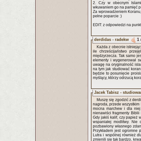
2. Czy w obecnym Islamie
wkuwaniem go na pamięć pr
Za wprowadzeniem Koranu, o
pełne poparcie :)
EDIT: z odpowiedzi na punk
derdidas - radekw
1 
Każda z obecnie istnieją
ile chrześcijaństwo przej
międzyrzecza. Tak samo jest
elementy i wygenerował sw
uwagę na oryginalność islam
na tym jak studiować koran
będzie to posunięcie proisl
myślący, którzy odrzucą kor
Jacek Tabisz - studiow
Muszę się zgodzić z derdi
nagroda, przede wszystkim b
mocna marchew i dla niej 
nienawiści fragmenty Biblii 
Gdy jakiś kalif, czy papież
wspaniałej modlitwy. Nie d
pozbawiony własnego zdania 
Przykładem jest ogromne p
Lutra i wspólnej również d
zmienili się tak bardzo, krw