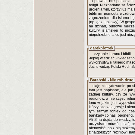
To prawda. Nie podzielam 
religii. Niezbadane są ście
urojenia tym, którzy już maj
biblii im pomogła wyzdrow
zagrożeniem dla islamu bę
(np. gaz łupkowy). W gosp
na dżihad, budowę meczet
kultury islamskiej to mo
niepotrzebne, a co jest niez
darekpiotrek
..czytanie koranu i biblii..
-lepiej wiedzieć, -"wiedza" o
wykorzystywał takiego ma
Już to widzę: Polski Ruch 
Barański - Nie rób drug
staję zdecydowanie po st
tam jest napisane, ale jak 
żadnej kultury, czy że wy
regionów, a nie część relig
tonu w jakim jest wypowie
którzy szerzą agresję i nie
tym samym tonie? do czeg
barykady co nasi oponenci, 
Ali Sina dojdą do władzy, t
oczywiście mówić, pisać, 
nienawiść, bo z nią możemy 
z najgorszych reżimów isla