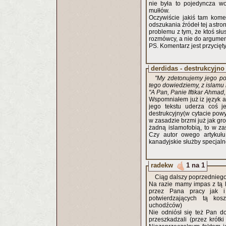
nie była to pojedyncza wo
mułłów.
Oczywiście jakiś tam kome
odszukania źródeł tej astr
problemu z tym, że ktoś sł
rozmówcy, a nie do argument
PS. Komentarz jest przycięty
derdidas - destrukcyjno
"My zdetonujemy jego po
tego dowiedziemy, z islamu 
"A Pan, Panie Iftikar Ahmad,
Wspomniałem już iz język au
jego tekstu uderza coś j
destrukcyjny(w cytacie powy
w zasadzie brzmi już jak groź
żadną islamofobią, to w z
Czy autor owego artykułu
kanadyjskie służby specjal
radekw
1 na 1
Ciąg dalszy poprzedniego
Na razie mamy impas z tą l
przez Pana pracy jak i
potwierdzających tą kos
uchodźców)
Nie odniósł się też Pan d
przeszkadzali (przez krótk