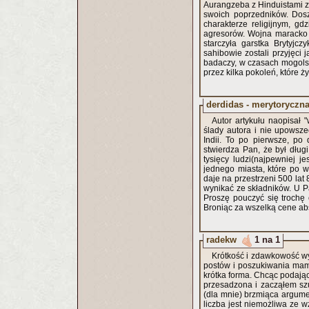
Aurangzeba z Hinduistami z 
swoich poprzedników. Dosz
charakterze religijnym, g
agresorów. Wojna maracko -
starczyła garstka Brytyjcz
sahibowie zostali przyjęc
badaczy, w czasach mogolsk
przez kilka pokoleń, które 
derdidas - merytoryczn
Autor artykułu naopisał
ślady autora i nie upowsze
Indii. To po pierwsze, po
stwierdza Pan, że był dług
tysięcy ludzi(najpewniej 
jednego miasta, które po wz
daje na przestrzeni 500 lat
wynikać ze składników. U P
Proszę pouczyć się trochę e
Broniąc za wszelką cene abs
radekw
1 na 1
Krótkość i zdawkowość wy
postów i poszukiwania mam t
krótka forma. Chcąc podając
przesadzona i zacząłem sz
(dla mnie) brzmiąca argumen
liczba jest niemożliwa ze w