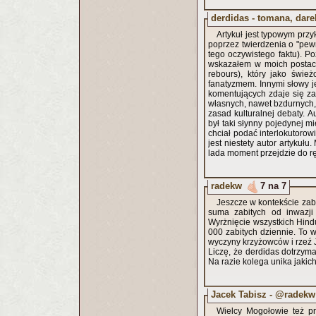
derdidas - tomana, dare
Artykuł jest typowym prz
poprzez twierdzenia o "pe
tego oczywistego faktu). Po
wskazałem w moich postach
rebours), który jako świe
fanatyzmem. Innymi słowy j
komentujących zdaje się z
własnych, nawet bzdurnych,
zasad kulturalnej debaty. A
był taki słynny pojedynej 
chciał podać interlokutoro
jest niestety autor artykuł
lada moment przejdzie do r
radekw
7 na 7
Jeszcze w kontekście zabit
suma zabitych od inwazji
Wyrżnięcie wszystkich Hind
000 zabitych dziennie. To 
wyczyny krzyżowców i rzeź 
Liczę, że derdidas dotrzym
Na razie kolega unika jakic
Jacek Tabisz - @radekw
Wielcy Mogołowie też pro