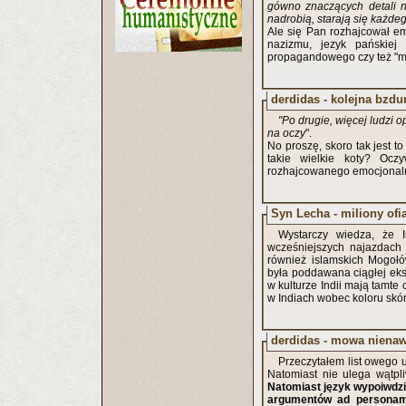
gówno znaczących detali na
nadrobią, starają się każde
Ale się Pan rozhajcował e
nazizmu, jezyk pańskiej 
propagandowego czy też "mo
derdidas - kolejna bzdu
"Po drugie, więcej ludzi o
na oczy
".
No proszę, skoro tak jest t
takie wielkie koty? Ocz
rozhajcowanego emocjonaln
Syn Lecha - miliony ofi
Wystarczy wiedza, że Is
wcześniejszych najazdach 
również islamskich Mogołó
była poddawana ciągłej ekst
w kulturze Indii mają tamte
w Indiach wobec koloru skóry
derdidas - mowa nienaw
Przeczytałem list owego u
Natomiast nie ulega wątpliw
Natomiast język wypoiwdzi
argumentów ad personam,