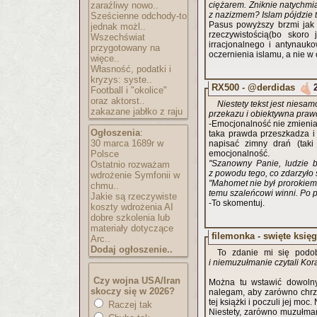
zaraźliwy nowo..
ciężarem. Zniknie natychmia
z nazizmem? Islam pójdzie 
Sześcienne odchody-to
Pasus powyższy brzmi jak
jednak możl..
rzeczywistością(bo skoro
Wszechświat
irracjonalnego i antynauk
przygotowany na
oczernienia islamu, a nie w 
więce..
Własność, podatki i
kryzys: syste..
RX500 - @derdidas
Football i "okolice"
oraz aktorst..
Niestety tekst jest niesa
zakazane jabłko z raju
przekazu i obiektywna pra
-Emocjonalność nie zmienia 
Ogłoszenia
:
taka prawda przeszkadza i
30 marca 1689r w
napisać zimny drań (taki
Polsce
emocjonalność.
"Szanowny Panie, ludzie b
Ostatnio rozważam
z powodu tego, co zdarzyło s
wdrożenie Symfonii w
"Mahomet nie był prorokiem. 
chmu..
temu szaleńcowi winni. Po pr
Jakie są rzeczywiste
-To skomentuj.
koszty wdrożenia AI
dobre szkolenia lub
materiały dotyczące
filemonka - swięte księg
Arc..
Dodaj ogłoszenie..
To zdanie mi się podo
i niemuzułmanie czytali Koran
Czy wojna USA/Iran
Można tu wstawić dowolny
skoczy się w 2026?
nalegam, aby zarówno chrześ
tej książki i poczuli jej mo
Raczej tak
Niestety, zarówno muzułmani