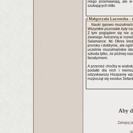
niego przemawiają, ale w
szukających bitki.
Małgorzata Łazowska - 
Nauki typowo muzułmański
Wszystkie pozostałe były n
Z tym poglądem się nie z
zwanego Avicenną w rozwó
Salamance. Itd. Okres śred
proroku i doktrynie, ale ogó
uczelnie muzułmańskie sta
szkoda tylko, że później n
fanatyzmem.
A przecież choćby w arabsk
podatki dla nich i niemoż
odzyskawszy Hiszpanię wpr
rozpoczął się exodus Sefar
Aby d
Zaloguj j
Je