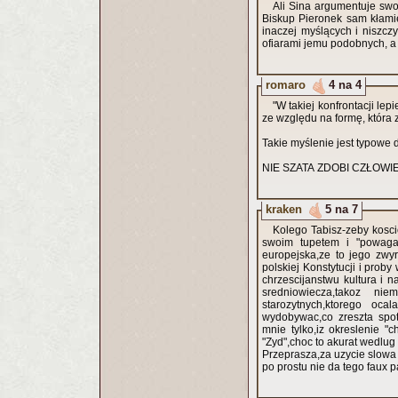
Ali Sina argumentuje swo
Biskup Pieronek sam kłamie
inaczej myślących i niszcz
ofiarami jemu podobnych, a 
romaro
4 na 4
"W takiej konfrontacji lep
ze względu na formę, która z
Takie myślenie jest typowe 
NIE SZATA ZDOBI CZŁOWI
kraken
5 na 7
Kolego Tabisz-zeby kosci
swoim tupetem i "powaga"
europejska,ze to jego zwy
polskiej Konstytucji i pro
chrzescijanstwu kultura i n
sredniowiecza,takoz ni
starozytnych,ktorego oc
wydobywac,co zreszta spo
mnie tylko,iz okreslenie "
"Zyd",choc to akurat wedlu
Przeprasza,za uzycie slowa 
po prostu nie da tego faux 