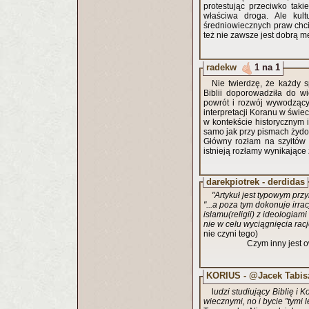
protestując przeciwko tak
właściwa droga. Ale kult
średniowiecznych praw chci
też nie zawsze jest dobrą m
radekw
1 na 1
Nie twierdzę, że każdy s
Biblii doporowadziła do wi
powrót i rozwój wywodzący
interpretacji Koranu w świe
w kontekście historycznym i
samo jak przy pismach żydow
Główny rozłam na szyitów 
istnieją rozłamy wynikające 
darekpiotrek - derdidas
"Artykuł jest typowym przy
"...a poza tym dokonuje ir
islamu(religii) z ideologiam
nie w celu wyciągnięcia r
nie czyni tego)
Czym inny jest owe "80 
KORIUS - @Jacek Tabis
l
udzi studiujący Biblię i 
wiecznymi, no i bycie "tymi