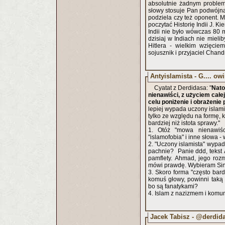
absolutnie żadnym problem
słowy stosuje Pan podwójną
podziela czy też oponent. 
poczytać Historię Indii J. K
Indii nie było wówczas 80 
dzisiaj w Indiach nie mieli
Hitlera - wielkim wzięcie
sojusznik i przyjaciel Chan
Antyislamista - G.... ow
Cyatat z Derdidasa: "
Nato
nienawiści, z użyciem ca
celu poniżenie i obrażenie 
lepiej wypada uczony islami
tylko ze względu na formę, k
bardziej niż istota sprawy."
1. Otóż "mowa nienawiśc
"islamofobia" i inne słowa - 
2. "Uczony islamista" wypada
pachnie? Panie ddd, tekst A
pamflety. Ahmad, jego rozm
mówi prawdę. Wybieram Si
3. Skoro forma "często bard
komuś głowy, powinni taką 
bo są fanatykami?
4. Islam z nazizmem i komun
Jacek Tabisz - @derdid