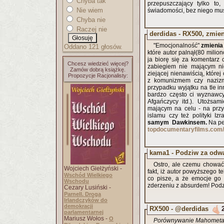
Chyba tak
przepuszczający tylko to
Nie wiem
świadomości, bez niego musi
Chyba nie
Raczej nie
derdidas - RX500, zmien
"Emocjonalność"
zmienia 
Oddano 121 głosów.
które autor palnął(80 milio
ja biorę się za komentarz
Chcesz wiedzieć więcej?
zabiegiem nie mającym ni
Zamów dobrą książkę.
ziejącej nienawiścią, któr
Propozycje Racjonalisty:
z komunizmem czy nazizm
przypadku wyjątku na tle in
bardzo często ci wyznawcy
Afgańczycy itd.). Utożsam
mającym na celu - na przyk
islamu czy też polityki Iz
samym Dawkinsem.
Na pew
topdocumentaryfilms.com/d
kama1 - Podziw za odw
Ostro, ale czemu chować 
Wojciech Giełżyński -
fakt, iż autor powyższego te
Wschód Wielkiego
co pisze, a że emocje go
Wschodu
zderzeniu z absurdem! Pod
Cezary Lusiński -
Parnell. Droga
Irlandczyków do
demokracji
RX500 - @derdidas
parlamentarnej
Mariusz Wołos -
O
Porównywanie Mahometa d