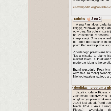
sobie opinie na jego temat.
en.wikipedia.org/wiki/Dani
radekw
2 na 2
A zna Pan jakieś badania 
księgę, że powołuje się Pan
odwrotny. Na polu chrześci
na zaistnienie renesansu
interpretacji. O ile się ori
go sobie dobrowolnie intep
jakim Pan niewątpliwie jest)
Z podanego przez Pana link
"It’s a mistake to blame Is
militant Islam, a totalitar
moderate Islam is the soluti
Brzmi rozsądnie. Poza tym 
września. To raczej świadcz
Nie kopiowałem też jego arg
derdidas - problem z g
Jeżeli chodzi o Pipesa -
zachowuje obiektywizmu. Dl
on głównym przeciwnikiem i
Jeżeli jest tak jak Pan(i a
Niech USA i kraje Europy 
Pipesa) wydrukują d