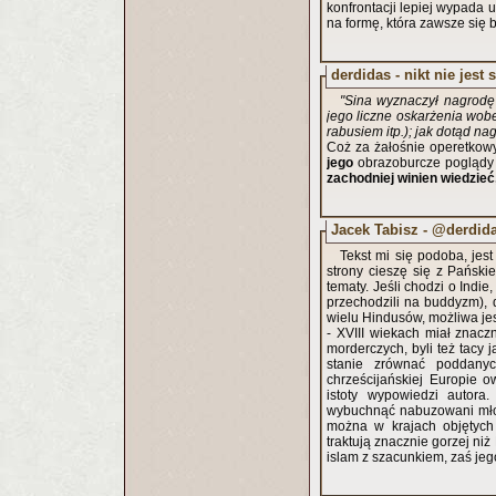
konfrontacji lepiej wypada 
na formę, która zawsze się ba
derdidas - nikt nie jest 
"Sina wyznaczył nagrodę 
jego liczne oskarżenia wob
rabusiem itp.); jak dotąd na
Coż za żałośnie operetkowy
jego
obrazoburcze poglądy
zachodniej winien wiedzieć,
Jacek Tabisz - @derdid
Tekst mi się podoba, jes
strony cieszę się z Pański
tematy. Jeśli chodzi o Indie
przechodzili na buddyzm), 
wielu Hindusów, możliwa jes
- XVIII wiekach miał znac
morderczych, byli też tacy 
stanie zrównać poddany
chrześcijańskiej Europie 
istoty wypowiedzi autora.
wybuchnąć nabuzowani młodz
można w krajach objętych 
traktują znacznie gorzej ni
islam z szacunkiem, zaś je