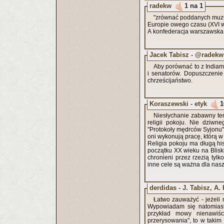
radekw
1 na 1
"zrównać poddanych muzu
Europie owego czasu (XVI w
A konfederacja warszawska i
Jacek Tabisz - @radekw
Aby porównać to z India
i senatorów. Dopuszczenie
chrześcijaństwo.
Koraszewski - etyk
1
Niesłychanie zabawny ten
religii pokoju. Nie dziwn
"Protokoły mędrców Syjonu",
oni wykonują pracę, którą w
Religia pokoju ma długą his
początku XX wieku na Bliski
chronieni przez rzezią tylko
inne cele są ważna dla 
derdidas - J. Tabisz, A
Łatwo zauważyć - jeżeli 
Wypowiadam się natomiast 
przykład mowy nienawiś
przerysowania", to w takim 