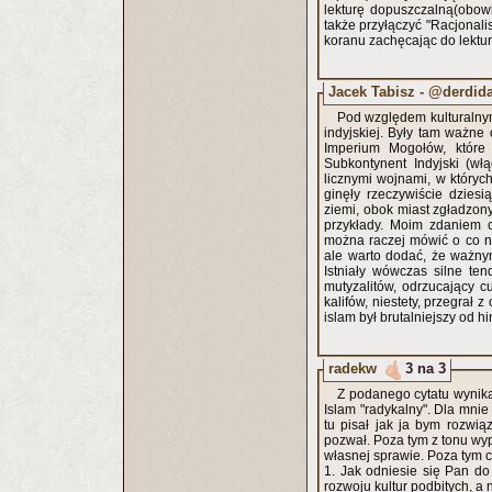
lekturę dopuszczalną(obow
także przyłączyć "Racjonal
koranu zachęcając do lektur
Jacek Tabisz - @derdid
Pod względem kulturalnym 
indyjskiej. Były tam ważn
Imperium Mogołów, które
Subkontynent Indyjski (wł
licznymi wojnami, w któryc
ginęły rzeczywiście dziesi
ziemi, obok miast zgładzony
przykłady. Moim zdaniem cy
można raczej mówić o co n
ale warto dodać, że ważnym
Istniały wówczas silne ten
mutyzalitów, odrzucający c
kalifów, niestety, przegrał
islam był brutalniejszy od h
radekw
3 na 3
Z podanego cytatu wynika
Islam "radykalny". Dla mnie
tu pisał jak ja bym rozwią
pozwał. Poza tym z tonu wyp
własnej sprawie. Poza tym c
1. Jak odniesie się Pan do 
rozwoju kultur podbitych, a 