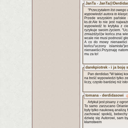
JanTa - JanTa@Derdidas
"Przeczytałem list owego u
wypowiedzi autora to klasy
Przede
wszyskim pańskie o
ks.dr.Ale to nie jest najwa
wypowiedź to krytyka z ci
ryzykuje swoim życiem. "Uc
zmiażdżyć(w końcu zna wielu
wcale nie musi podnosić gło
A co do mowy nienawiści 
końcu"uczony islamista"
nienawiści.Przyznaję natom
mu za to!
darekpiotrek - i ja boję 
Pan derdidas:"W takiej kon
na treść wypowiedzi tylko z
liczy, często bardziej niż is
tomana - derdidasowi
Artykuł jest pisany z og
To samo zarzucano Orianie F
były tylko naukową analizą
zachować spokój, bebechy 
dziwię się Autorowi, sam by
kłamstwem