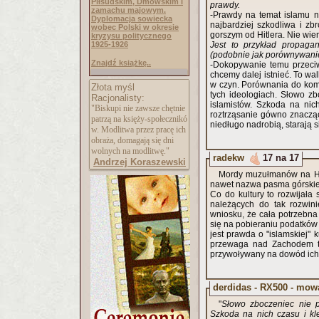
Piłsudskim, Dmowskim i
prawdy.
zamachu majowym.
-Prawdy na temat islamu ni
Dyplomacja sowiecka
najbardziej szkodliwa i zb
wobec Polski w okresie
gorszym od Hitlera. Nie wie
kryzysu politycznego
1925-1926
Jest to przykład propagan
(podobnie jak porównywani
Znajdź książkę..
-Dokopywanie temu przeciw
chcemy dalej istnieć. To wa
w czyn. Porównania do komu
Złota myśl
tych ideologiach. Słowo zb
Racjonalisty:
islamistów. Szkoda na nic
"Biskupi nie zawsze chętnie
roztrząsanie gówno znaczący
patrzą na księży-społecznikó
niedługo nadrobią, starają 
w. Modlitwa przez pracę ich
obraża, domagają się dni
wolnych na modlitwę."
radekw
17 na 17
Andrzej Koraszewski
Mordy muzułmanów na Hin
nawet nazwa pasma górskie
Co do kultury to rozwijała
należących do tak rozwini
wniosku, że cała potrzebna 
się na pobieraniu podatków 
jest prawda o "islamskiej" k
przewaga nad Zachodem tr
przywoływany na dowód ich 
derdidas - RX500 - mow
"
Słowo zboczeniec nie p
Szkoda na nich czasu i kl