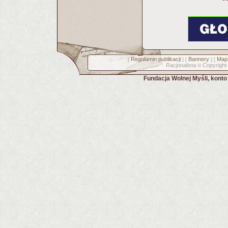
Regulamin publikacji
Bannery
Mapa
[
] [
] [
Racjonalista
Copyright
©
Fundacja Wolnej Myśli, kont