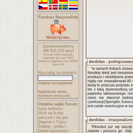
Fundusz Racjonalisty
Wesprzyj nas..
Zarejestrowaliśmy
296.916.370
wizyt
Ponad 1062 autorów
napisało
dla nas 7343
derdidas - podrajcowan
tekstów.
Zajęłyby one 28930
stron A4
"w samych Indiach zmasak
Wyszukaj na stronach:
Niestety tekst jest niesam
przekazu i obiektywna pra
nigdy nie zmasakrowali 80 
Kryteria szczegółowe
kiedy to podczas podziału In
kto z taką dyzenwolturą uż
Najnowsze strony..
papierka lakmusowego rzete
Archiwum streszczeń..
islam nie stworzył żadnej
cywilizacji(Spengler, Konec
Ostatnie wątki Forum
:
jest zaiste rewolucyjne w s
iluzja wolności
Wzór na liczby
parzyste i nie par..
derdidas - irracjonalizm
Dogmat o Trójcy
Świętej - próba l..
"Eksodus już się zaczą
Diabeł tasmański i
islamie i porzuca go. Gdy