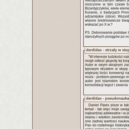
Niezaprzeczalnym faktem je
niszczone w tym czasie b
Bizantyjczyków, wiele elem
Koranie, o tradycjach Pro
adżamijskie (obce). Wszyst
własne średniowiecze trwa
wskazać po X w.?
PS. Detonowanie podstaw Is
starożytnych posągów po no
derdidas - strzały w sto
"W interesie ludzkości n
mogli odkryć głupotę tej ksią
Autor w swym skrajnym zaci
typowym strzałem w stopę.
większej ilości konwersji n
może - problem pewnego nie
autor jest islamskim koni
konsolidacji tegoż i zwarc
derdidas - pseudonauka
Daniel Pipes pisze w tak
temat - tak więc moje uwa
najbardziej adekwatne i w j
islamu i wielkim zwolenniki
one żadnej wartosci nauko
Pan do rzetelnego historyka