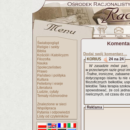
Komentar
Światopogląd
Religie i sekty
Biblia
Dodaj swój komentarz…
Kościół i Katolicyzm
KORIUS
24 na 24
Filozofia
Nauka
W zasadzie mówi pan, ż
Społeczeństwo
w przeciwnym razie grozi i
Prawo
-Trafne, ironiczne, zabawne
Państwo i polityka
dotyczącego islamu tu nie 
Kultura
filozoficznych bełkotów, usp
Felietony i eseje
tekstów. Taka terapia szok
Literatura
spowodować, że coś jedna
Ludzie, cytaty
nielicznych, od czasu do c
Tematy różnorodne
Znalezione w sieci
Reklama
Współpraca
Pytania i odpowiedzi
Listy od czytelników