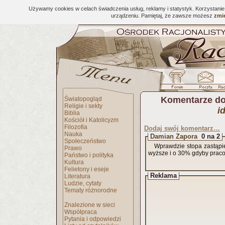
Używamy cookies w celach świadczenia usług, reklamy i statystyk. Korzystani
urządzeniu. Pamiętaj, że zawsze możesz
zmie
Komentarze do
Światopogląd
Religie i sekty
i
Biblia
Kościół i Katolicyzm
Filozofia
Dodaj swój komentarz…
Nauka
Damian Zapora
0 na 2
Społeczeństwo
Wprawdzie stopa zastąpie
Prawo
wyższe i o 30% gdyby pracow
Państwo i polityka
Kultura
Felietony i eseje
Reklama
Literatura
Ludzie, cytaty
Tematy różnorodne
Znalezione w sieci
Współpraca
Pytania i odpowiedzi