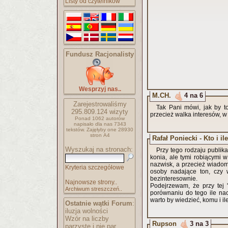
Listy od czytelników
Fundusz Racjonalisty
Wesprzyj nas..
M.CH.
4 na 6
Zarejestrowaliśmy
Tak Pani mówi, jak by t
295.809.124
wizyty
przecież walka interesów, w 
Ponad 1062 autorów
napisało
dla nas 7343
tekstów.
Zajęłyby one 28930
stron A4
Rafał Poniecki - Kto i il
Wyszukaj na stronach:
Przy tego rodzaju publik
konia, ale tymi robiącymi 
nazwisk, a przecież wiadom
Kryteria szczegółowe
osoby nadające ton, czy 
bezinteresownie.
Najnowsze strony..
Podejrzewam, że przy tej "
Archiwum streszczeń..
porównaniu do tego ile nac
warto by wiedzieć, komu i il
Ostatnie wątki Forum
:
iluzja wolności
Wzór na liczby
Rupson
3 na 3
parzyste i nie par..