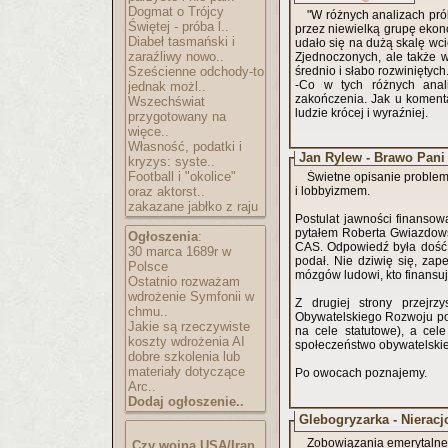
Dogmat o Trójcy
"W różnych analizach prób
Świętej - próba l..
przez niewielką grupę ekon
Diabeł tasmański i
udało się na dużą skalę wcie
zaraźliwy nowo..
Zjednoczonych, ale także w
Sześcienne odchody-to
średnio i słabo rozwiniętych..
-Co w tych różnych anali
jednak możl..
zakończenia. Jak u komenta
Wszechświat
ludzie krócej i wyraźniej.
przygotowany na
więce..
Własność, podatki i
Jan Rylew - Brawo Pani 
kryzys: syste..
Football i "okolice"
Świetne opisanie proble
oraz aktorst..
i lobbyizmem.
zakazane jabłko z raju
Postulat jawności finansow
pytałem Roberta Gwiazdowskiego "od Smitha" w czasie dyskusji na forum GW o źródła utrzymania
Ogłoszenia
:
CAS. Odpowiedź była dość e
30 marca 1689r w
podał. Nie dziwię się, zap
Polsce
mózgów ludowi, kto finansuj
Ostatnio rozważam
wdrożenie Symfonii w
Z drugiej strony przejrzy
chmu..
Obywatelskiego Rozwoju po
Jakie są rzeczywiste
na cele statutowe), a cele
koszty wdrożenia AI
społeczeństwo obywatelski
dobre szkolenia lub
materiały dotyczące
Po owocach poznajemy.
Arc..
Dodaj ogłoszenie..
Glebogryzarka - Nierac
Zobowiązania emerytalne 
Czy wojna USA/Iran