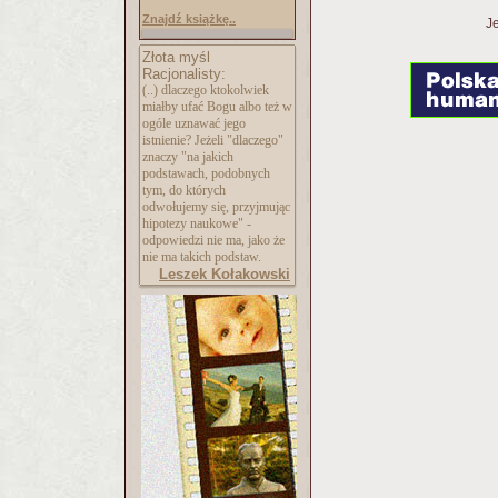
Znajdź książkę..
Je
Złota myśl
Racjonalisty:
(..) dlaczego ktokolwiek
miałby ufać Bogu albo też w
ogóle uznawać jego
istnienie? Jeżeli "dlaczego"
znaczy "na jakich
podstawach, podobnych
tym, do których
odwołujemy się, przyjmując
hipotezy naukowe" -
odpowiedzi nie ma, jako że
nie ma takich podstaw.
Leszek Kołakowski