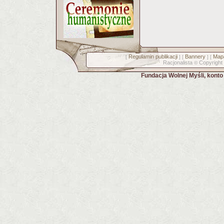
Regulamin publikacji
Bannery
Mapa
[
] [
] [
Racjonalista
Copyright
©
Fundacja Wolnej Myśli, kont