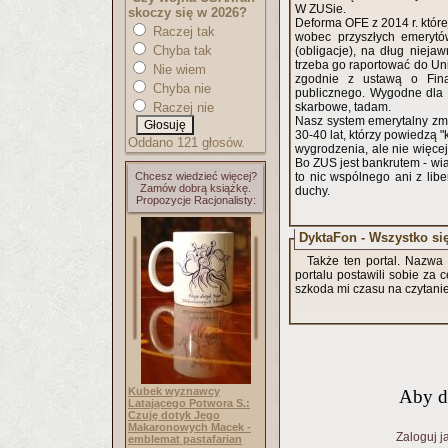
W ZUSie.
skoczy się w 2026?
Deforma OFE z 2014 r. któr
Raczej tak
wobec przyszłych emerytó
Chyba tak
(obligacje), na dług niejawny - zobowiązanie ZUS. Tego długu już nie widać w sta
trzeba go raportować do Uni
Nie wiem
zgodnie z ustawą o Fina
Chyba nie
publicznego. Wygodne dla pol
Raczej nie
skarbowe, tadam.
Nasz system emerytalny zmi
30-40 lat, którzy powiedzą 
Oddano 121 głosów.
wygrodzenia, ale nie więcej
Bo ZUS jest bankrutem - wi
Chcesz wiedzieć więcej?
to nic wspólnego ani z libe
Zamów dobrą książkę.
duchy.
Propozycje Racjonalisty:
DyktaFon - Wszystko się
Także ten portal. Nazwa 
portalu postawili sobie za
szkoda mi czasu na czytanie
Kubek wyznawcy
Aby d
Latającego Potwora S.:
Czuję dotyk Jego
Makaronowych Macek -
Zaloguj j
emblemat pastafarian