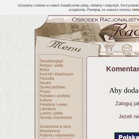
Używamy cookies w celach świadczenia usług, reklamy i statystyk. Korzystani
urządzeniu. Pamiętaj, że zawsze możesz
zmie
Światopogląd
Religie i sekty
Komentar
Biblia
Kościół i Katolicyzm
Filozofia
Nauka
Społeczeństwo
Aby dodać
Prawo
Państwo i polityka
Kultura
Zaloguj ja
Felietony i eseje
Literatura
Ludzie, cytaty
Jeżeli n
Tematy różnorodne
Znalezione w sieci
Współpraca
Pytania i odpowiedzi