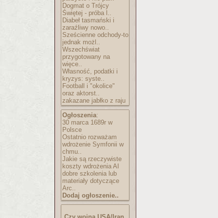
Dogmat o Trójcy
Świętej - próba l..
Diabeł tasmański i
zaraźliwy nowo..
Sześcienne odchody-to
jednak możl..
Wszechświat
przygotowany na
więce..
Własność, podatki i
kryzys: syste..
Football i "okolice"
oraz aktorst..
zakazane jabłko z raju
Ogłoszenia
:
30 marca 1689r w
Polsce
Ostatnio rozważam
wdrożenie Symfonii w
chmu..
Jakie są rzeczywiste
koszty wdrożenia AI
dobre szkolenia lub
materiały dotyczące
Arc..
Dodaj ogłoszenie..
Czy wojna USA/Iran