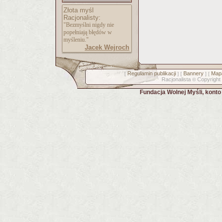
Złota myśl
Racjonalisty:
"Bezmyślni nigdy nie
popełniają błędów w
myśleniu."
Jacek Wejroch
Regulamin publikacji
Bannery
Mapa
[
] [
] [
Racjonalista
Copyright
©
Fundacja Wolnej Myśli, kont