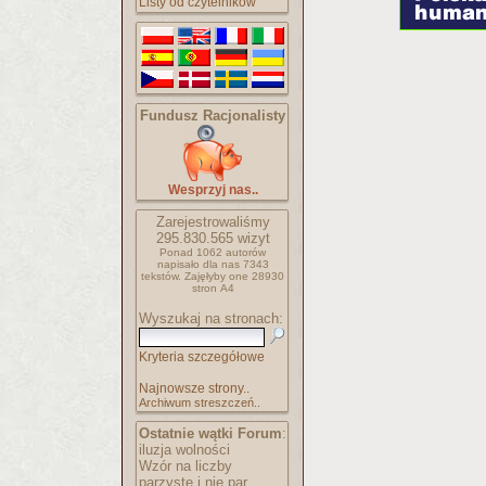
Listy od czytelników
Fundusz Racjonalisty
Wesprzyj nas..
Zarejestrowaliśmy
295.830.565
wizyt
Ponad 1062 autorów
napisało
dla nas 7343
tekstów.
Zajęłyby one 28930
stron A4
Wyszukaj na stronach:
Kryteria szczegółowe
Najnowsze strony..
Archiwum streszczeń..
Ostatnie wątki Forum
:
iluzja wolności
Wzór na liczby
parzyste i nie par..