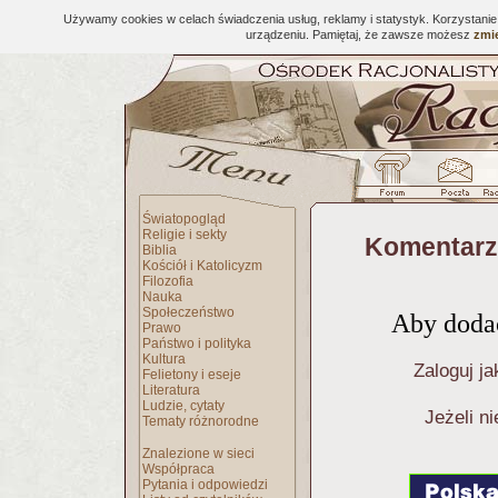
Używamy cookies w celach świadczenia usług, reklamy i statystyk. Korzystani
urządzeniu. Pamiętaj, że zawsze możesz
zmie
Światopogląd
Religie i sekty
Komentarz
Biblia
Kościół i Katolicyzm
Filozofia
Nauka
Społeczeństwo
Aby dodać
Prawo
Państwo i polityka
Kultura
Zaloguj ja
Felietony i eseje
Literatura
Ludzie, cytaty
Jeżeli n
Tematy różnorodne
Znalezione w sieci
Współpraca
Pytania i odpowiedzi