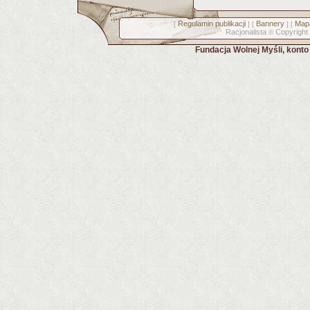
Regulamin publikacji
Bannery
Mapa
[
] [
] [
Racjonalista
Copyright
©
Fundacja Wolnej Myśli, kont