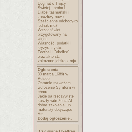
Dogmat o Trójcy
Świętej - próba l..
Diabeł tasmański i
zaraźliwy nowo..
Sześcienne odchody-to
jednak możl..
Wszechświat
przygotowany na
więce..
Własność, podatki i
kryzys: syste..
Football i "okolice"
oraz aktorst..
zakazane jabłko z raju
Ogłoszenia
:
30 marca 1689r w
Polsce
Ostatnio rozważam
wdrożenie Symfonii w
chmu..
Jakie są rzeczywiste
koszty wdrożenia AI
dobre szkolenia lub
materiały dotyczące
Arc..
Dodaj ogłoszenie..
Czy wojna USA/Iran