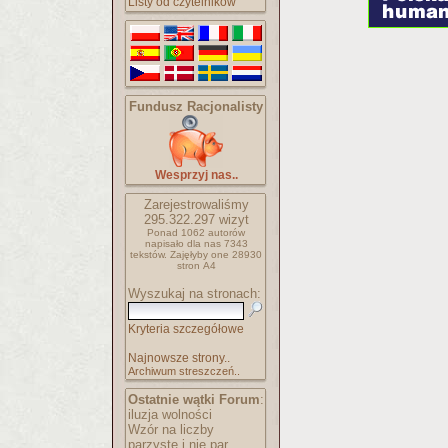
Listy od czytelników
Fundusz Racjonalisty
Wesprzyj nas..
Zarejestrowaliśmy
295.322.297
wizyt
Ponad 1062 autorów
napisało
dla nas 7343
tekstów.
Zajęłyby one 28930
stron A4
Wyszukaj na stronach:
Kryteria szczegółowe
Najnowsze strony..
Archiwum streszczeń..
Ostatnie wątki Forum
:
iluzja wolności
Wzór na liczby
parzyste i nie par..