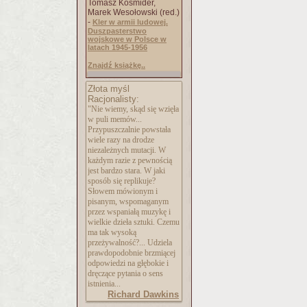
Tomasz Kośmider,
Marek Wesołowski (red.)
-
Kler w armii ludowej.
Duszpasterstwo
wojskowe w Polsce w
latach 1945-1956
Znajdź książkę..
Złota myśl
Racjonalisty:
"Nie wiemy, skąd się wzięła
w puli memów...
Przypuszczalnie powstała
wiele razy na drodze
niezależnych mutacji. W
każdym razie z pewnością
jest bardzo stara. W jaki
sposób się replikuje?
Słowem mówionym i
pisanym, wspomaganym
przez wspaniałą muzykę i
wielkie dzieła sztuki. Czemu
ma tak wysoką
przeżywalność?... Udziela
prawdopodobnie brzmiącej
odpowiedzi na głębokie i
dręczące pytania o sens
istnienia...
Richard Dawkins