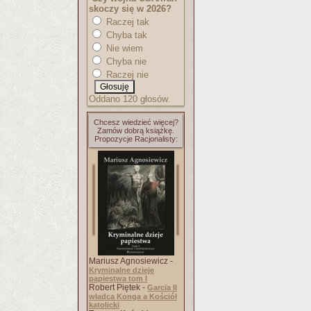
skoczy się w 2026?
Raczej tak
Chyba tak
Nie wiem
Chyba nie
Raczej nie
Oddano 120 głosów.
Chcesz wiedzieć więcej?
Zamów dobrą książkę.
Propozycje Racjonalisty:
Mariusz Agnosiewicz -
Kryminalne dzieje
papiestwa tom I
Robert Piętek -
Garcia II
władca Konga a Kościół
katolicki