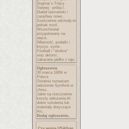
Dogmat o Trójcy
Świętej - próba l..
Diabeł tasmański i
zaraźliwy nowo..
Sześcienne odchody-to
jednak możl..
Wszechświat
przygotowany na
więce..
Własność, podatki i
kryzys: syste..
Football i "okolice"
oraz aktorst..
zakazane jabłko z raju
Ogłoszenia
:
30 marca 1689r w
Polsce
Ostatnio rozważam
wdrożenie Symfonii w
chmu..
Jakie są rzeczywiste
koszty wdrożenia AI
dobre szkolenia lub
materiały dotyczące
Arc..
Dodaj ogłoszenie..
Czy wojna USA/Iran