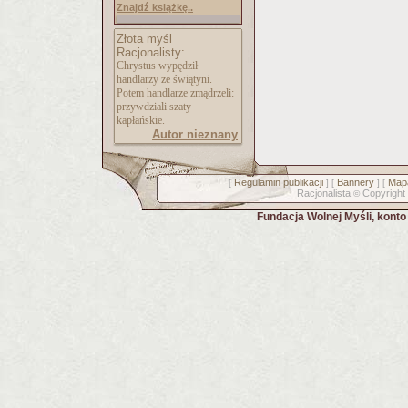
Znajdź książkę..
Złota myśl
Racjonalisty:
Chrystus wypędził
handlarzy ze świątyni.
Potem handlarze zmądrzeli:
przywdziali szaty
kapłańskie.
Autor nieznany
Regulamin publikacji
Bannery
Mapa
[
] [
] [
Racjonalista
Copyright
©
Fundacja Wolnej Myśli, kont