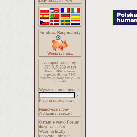
Listy od czytelników
Fundusz Racjonalisty
Wesprzyj nas..
Zarejestrowaliśmy
295.815.269
wizyt
Ponad 1062 autorów
napisało
dla nas 7343
tekstów.
Zajęłyby one 28930
stron A4
Wyszukaj na stronach:
Kryteria szczegółowe
Najnowsze strony..
Archiwum streszczeń..
Ostatnie wątki Forum
:
iluzja wolności
Wzór na liczby
parzyste i nie par..