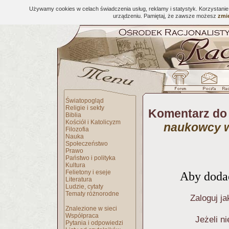
Używamy cookies w celach świadczenia usług, reklamy i statystyk. Korzystani
urządzeniu. Pamiętaj, że zawsze możesz
zmie
Światopogląd
Religie i sekty
Komentarz do
Biblia
Kościół i Katolicyzm
naukowcy w
Filozofia
Nauka
Społeczeństwo
Prawo
Państwo i polityka
Kultura
Felietony i eseje
Aby dodać
Literatura
Ludzie, cytaty
Tematy różnorodne
Zaloguj ja
Znalezione w sieci
Współpraca
Jeżeli n
Pytania i odpowiedzi