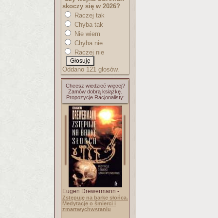
skoczy się w 2026?
Raczej tak
Chyba tak
Nie wiem
Chyba nie
Raczej nie
Oddano 121 głosów.
Chcesz wiedzieć więcej?
Zamów dobrą książkę.
Propozycje Racjonalisty:
Eugen Drewermann -
Zstępuję na barkę słońca.
Medytacje o śmierci i
zmartwychwstaniu