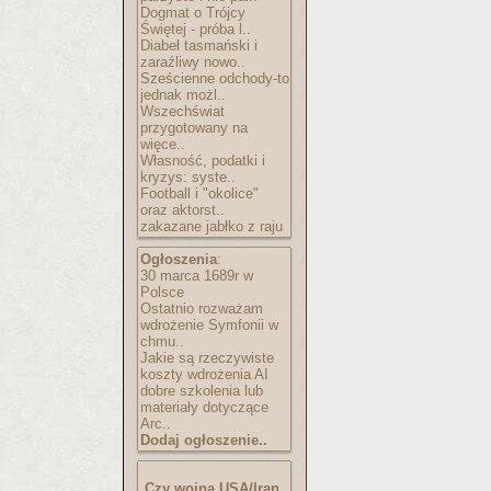
Dogmat o Trójcy
Świętej - próba l..
Diabeł tasmański i
zaraźliwy nowo..
Sześcienne odchody-to
jednak możl..
Wszechświat
przygotowany na
więce..
Własność, podatki i
kryzys: syste..
Football i "okolice"
oraz aktorst..
zakazane jabłko z raju
Ogłoszenia
:
30 marca 1689r w
Polsce
Ostatnio rozważam
wdrożenie Symfonii w
chmu..
Jakie są rzeczywiste
koszty wdrożenia AI
dobre szkolenia lub
materiały dotyczące
Arc..
Dodaj ogłoszenie..
Czy wojna USA/Iran