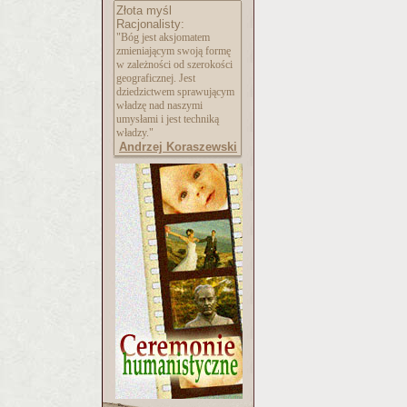
Złota myśl
Racjonalisty:
"Bóg jest aksjomatem
zmieniającym swoją formę
w zależności od szerokości
geograficznej. Jest
dziedzictwem sprawującym
władzę nad naszymi
umysłami i jest techniką
władzy."
Andrzej Koraszewski