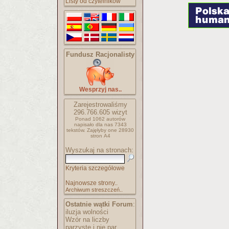
Listy od czytelników
Fundusz Racjonalisty
Wesprzyj nas..
Zarejestrowaliśmy
296.766.605
wizyt
Ponad 1062 autorów
napisało
dla nas 7343
tekstów.
Zajęłyby one 28930
stron A4
Wyszukaj na stronach:
Kryteria szczegółowe
Najnowsze strony..
Archiwum streszczeń..
Ostatnie wątki Forum
:
iluzja wolności
Wzór na liczby
parzyste i nie par..