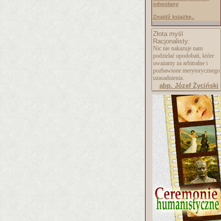
odwołany
Znajdź książkę..
Złota myśl
Racjonalisty:
Nic nie nakazuje nam
podzielać upodobań, które
uważamy za arbitralne i
pozbawione merytorycznego
uzasadnienia.
abp. Józef Życiński