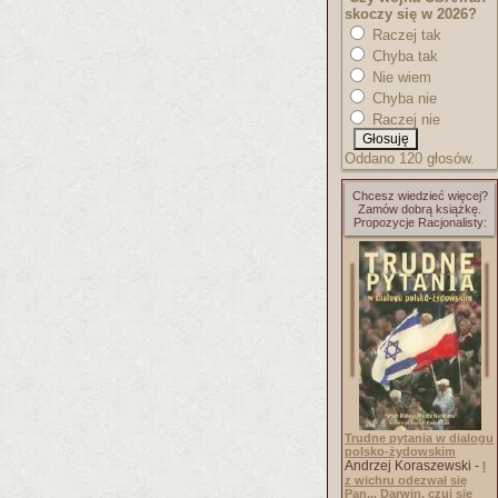
skoczy się w 2026?
Raczej tak
Chyba tak
Nie wiem
Chyba nie
Raczej nie
Oddano 120 głosów.
Chcesz wiedzieć więcej?
Zamów dobrą książkę.
Propozycje Racjonalisty:
Trudne pytania w dialogu
polsko-żydowskim
Andrzej Koraszewski -
I
z wichru odezwał się
Pan... Darwin, czuj się