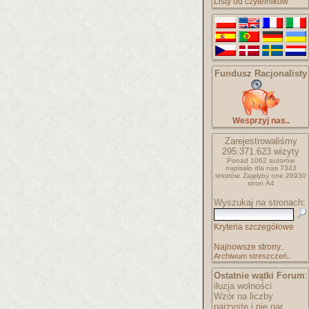
Listy od czytelników
Fundusz Racjonalisty
Wesprzyj nas..
Zarejestrowaliśmy
295.371.623
wizyty
Ponad 1062 autorów
napisało
dla nas 7343
tekstów.
Zajęłyby one 28930
stron A4
Wyszukaj na stronach:
Kryteria szczegółowe
Najnowsze strony..
Archiwum streszczeń..
Ostatnie wątki Forum
:
iluzja wolności
Wzór na liczby
parzyste i nie par..