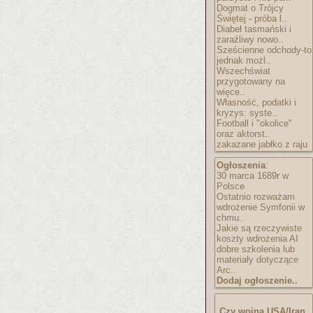
Dogmat o Trójcy
Świętej - próba l..
Diabeł tasmański i
zaraźliwy nowo..
Sześcienne odchody-to
jednak możl..
Wszechświat
przygotowany na
więce..
Własność, podatki i
kryzys: syste..
Football i "okolice"
oraz aktorst..
zakazane jabłko z raju
Ogłoszenia
:
30 marca 1689r w
Polsce
Ostatnio rozważam
wdrożenie Symfonii w
chmu..
Jakie są rzeczywiste
koszty wdrożenia AI
dobre szkolenia lub
materiały dotyczące
Arc..
Dodaj ogłoszenie..
Czy wojna USA/Iran