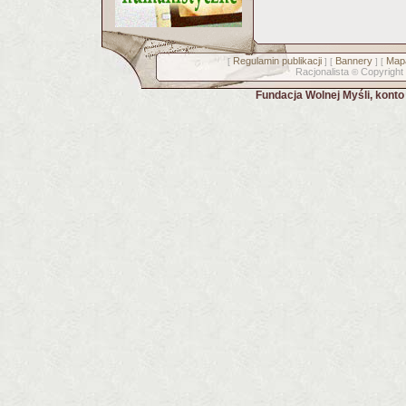
Regulamin publikacji
Bannery
Mapa
[
] [
] [
Racjonalista
Copyright
©
Fundacja Wolnej Myśli, kont