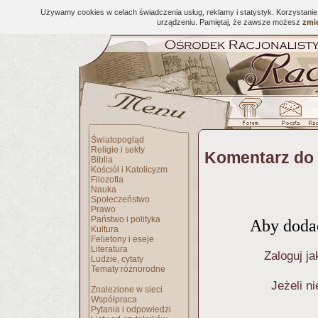
Używamy cookies w celach świadczenia usług, reklamy i statystyk. Korzystani
urządzeniu. Pamiętaj, że zawsze możesz
zmie
Światopogląd
Religie i sekty
Komentarz do 
Biblia
Kościół i Katolicyzm
Filozofia
Nauka
Społeczeństwo
Prawo
Państwo i polityka
Aby dodać
Kultura
Felietony i eseje
Literatura
Zaloguj ja
Ludzie, cytaty
Tematy różnorodne
Jeżeli n
Znalezione w sieci
Współpraca
Pytania i odpowiedzi