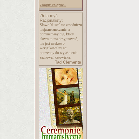
Znajdź książkę..
Złota myśl
Racjonalisty:
Słowo 'dusza' ma zasadniczo
niejasne znaczenie, a
domniemany byt, który
słowo to ma desygnować,
nie jest naukowo
weryfikowalny ani
potrzebny do wyjaśnienia
zachowań człowieka.
Tad Clements