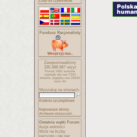
Listy od czytelników
Fundusz Racjonalisty
Wesprzyj nas..
Zarejestrowaliśmy
295.998.887
wizyt
Ponad 1062 autorów
napisało
dla nas 7343
tekstów.
Zajęłyby one 28930
stron A4
Wyszukaj na stronach:
Kryteria szczegółowe
Najnowsze strony..
Archiwum streszczeń..
Ostatnie wątki Forum
:
iluzja wolności
Wzór na liczby
parzyste i nie par..