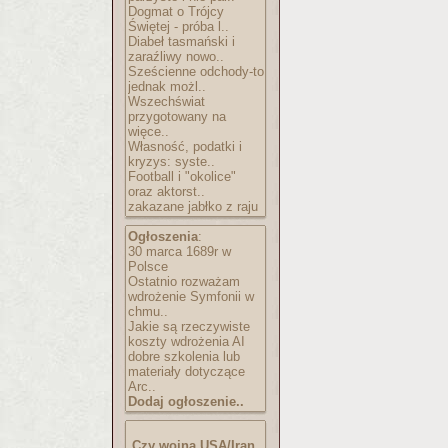
Dogmat o Trójcy
Świętej - próba l..
Diabeł tasmański i
zaraźliwy nowo..
Sześcienne odchody-to
jednak możl..
Wszechświat
przygotowany na
więce..
Własność, podatki i
kryzys: syste..
Football i "okolice"
oraz aktorst..
zakazane jabłko z raju
Ogłoszenia
:
30 marca 1689r w
Polsce
Ostatnio rozważam
wdrożenie Symfonii w
chmu..
Jakie są rzeczywiste
koszty wdrożenia AI
dobre szkolenia lub
materiały dotyczące
Arc..
Dodaj ogłoszenie..
Czy wojna USA/Iran