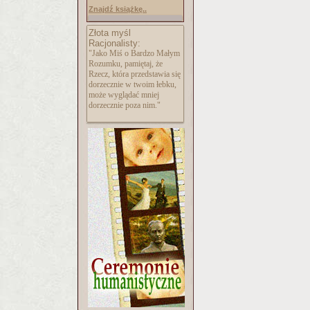
Znajdź książkę..
Złota myśl
Racjonalisty:
"Jako Miś o Bardzo Małym
Rozumku, pamiętaj, że
Rzecz, która przedstawia się
dorzecznie w twoim łebku,
może wyglądać mniej
dorzecznie poza nim."