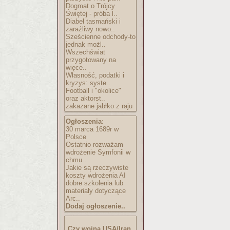
Dogmat o Trójcy
Świętej - próba l..
Diabeł tasmański i
zaraźliwy nowo..
Sześcienne odchody-to
jednak możl..
Wszechświat
przygotowany na
więce..
Własność, podatki i
kryzys: syste..
Football i "okolice"
oraz aktorst..
zakazane jabłko z raju
Ogłoszenia
:
30 marca 1689r w
Polsce
Ostatnio rozważam
wdrożenie Symfonii w
chmu..
Jakie są rzeczywiste
koszty wdrożenia AI
dobre szkolenia lub
materiały dotyczące
Arc..
Dodaj ogłoszenie..
Czy wojna USA/Iran