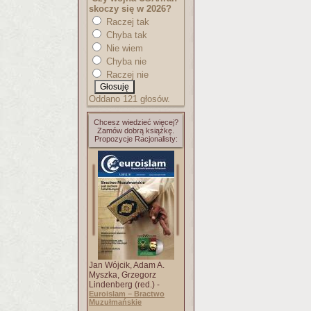
skoczy się w 2026?
Raczej tak
Chyba tak
Nie wiem
Chyba nie
Raczej nie
Oddano 121 głosów.
Chcesz wiedzieć więcej?
Zamów dobrą książkę.
Propozycje Racjonalisty:
Jan Wójcik, Adam A.
Myszka, Grzegorz
Lindenberg (red.) -
Euroislam – Bractwo
Muzułmańskie