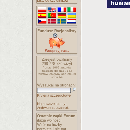
Listy od czytelników
Fundusz Racjonalisty
Wesprzyj nas..
Zarejestrowaliśmy
296.778.789
wizyt
Ponad 1062 autorów
napisało
dla nas 7343
tekstów.
Zajęłyby one 28930
stron A4
Wyszukaj na stronach:
Kryteria szczegółowe
Najnowsze strony..
Archiwum streszczeń..
Ostatnie wątki Forum
:
iluzja wolności
Wzór na liczby
parzyste i nie par..