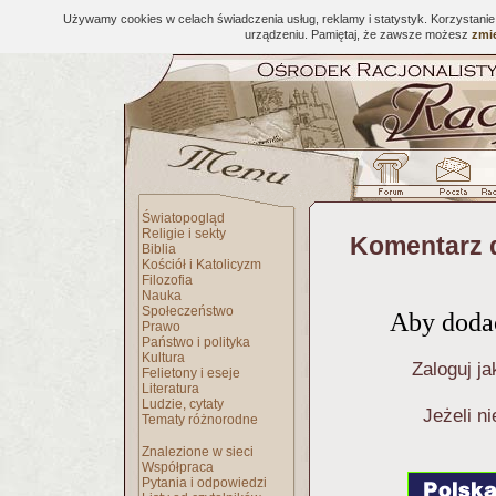
Używamy cookies w celach świadczenia usług, reklamy i statystyk. Korzystani
urządzeniu. Pamiętaj, że zawsze możesz
zmie
Światopogląd
Religie i sekty
Komentarz 
Biblia
Kościół i Katolicyzm
Filozofia
Nauka
Społeczeństwo
Aby dodać
Prawo
Państwo i polityka
Kultura
Zaloguj ja
Felietony i eseje
Literatura
Ludzie, cytaty
Jeżeli n
Tematy różnorodne
Znalezione w sieci
Współpraca
Pytania i odpowiedzi