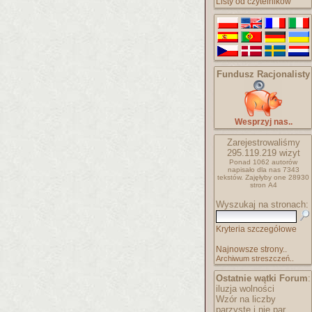
Listy od czytelników
Fundusz Racjonalisty
Wesprzyj nas..
Zarejestrowaliśmy
295.119.219
wizyt
Ponad 1062 autorów
napisało
dla nas 7343
tekstów.
Zajęłyby one 28930
stron A4
Wyszukaj na stronach:
Kryteria szczegółowe
Najnowsze strony..
Archiwum streszczeń..
Ostatnie wątki Forum
:
iluzja wolności
Wzór na liczby
parzyste i nie par..