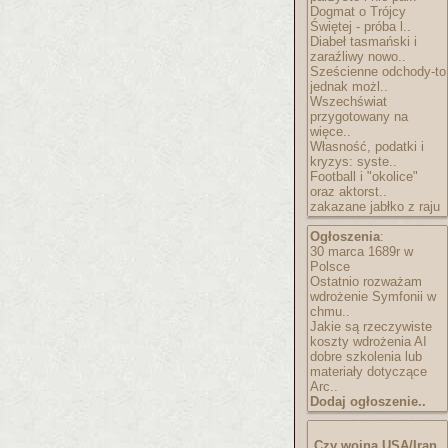
Dogmat o Trójcy
Świętej - próba l..
Diabeł tasmański i
zaraźliwy nowo..
Sześcienne odchody-to
jednak możl..
Wszechświat
przygotowany na
więce..
Własność, podatki i
kryzys: syste..
Football i "okolice"
oraz aktorst..
zakazane jabłko z raju
Ogłoszenia
:
30 marca 1689r w
Polsce
Ostatnio rozważam
wdrożenie Symfonii w
chmu..
Jakie są rzeczywiste
koszty wdrożenia AI
dobre szkolenia lub
materiały dotyczące
Arc..
Dodaj ogłoszenie..
Czy wojna USA/Iran