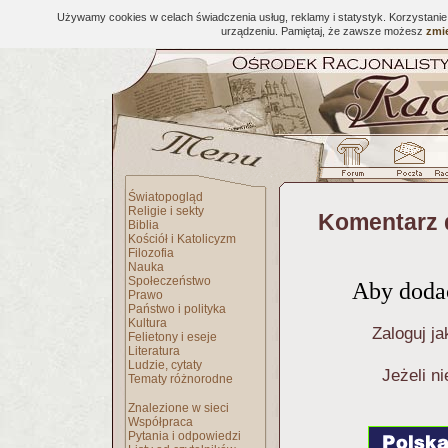
Używamy cookies w celach świadczenia usług, reklamy i statystyk. Korzystani
urządzeniu. Pamiętaj, że zawsze możesz
zmie
Światopogląd
Religie i sekty
Komentarz 
Biblia
Kościół i Katolicyzm
Filozofia
Nauka
Społeczeństwo
Aby dodać
Prawo
Państwo i polityka
Kultura
Zaloguj ja
Felietony i eseje
Literatura
Ludzie, cytaty
Jeżeli n
Tematy różnorodne
Znalezione w sieci
Współpraca
Pytania i odpowiedzi