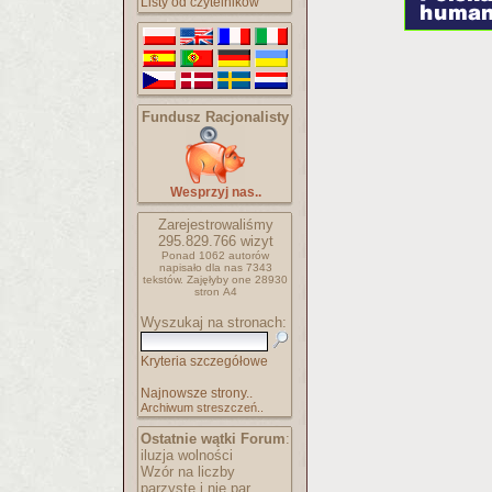
Listy od czytelników
Fundusz Racjonalisty
Wesprzyj nas..
Zarejestrowaliśmy
295.829.766
wizyt
Ponad 1062 autorów
napisało
dla nas 7343
tekstów.
Zajęłyby one 28930
stron A4
Wyszukaj na stronach:
Kryteria szczegółowe
Najnowsze strony..
Archiwum streszczeń..
Ostatnie wątki Forum
:
iluzja wolności
Wzór na liczby
parzyste i nie par..