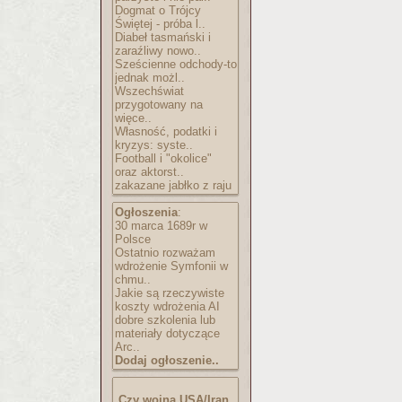
Dogmat o Trójcy
Świętej - próba l..
Diabeł tasmański i
zaraźliwy nowo..
Sześcienne odchody-to
jednak możl..
Wszechświat
przygotowany na
więce..
Własność, podatki i
kryzys: syste..
Football i "okolice"
oraz aktorst..
zakazane jabłko z raju
Ogłoszenia
:
30 marca 1689r w
Polsce
Ostatnio rozważam
wdrożenie Symfonii w
chmu..
Jakie są rzeczywiste
koszty wdrożenia AI
dobre szkolenia lub
materiały dotyczące
Arc..
Dodaj ogłoszenie..
Czy wojna USA/Iran