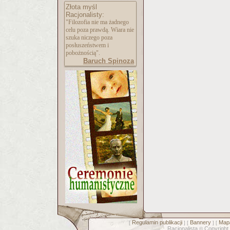
Złota myśl
Racjonalisty:
"Filozofia nie ma żadnego
celu poza prawdą. Wiara nie
szuka niczego poza
posłuszeństwem i
pobożnością".
Baruch Spinoza
Regulamin publikacji
Bannery
Mapa
[
] [
] [
Racjonalista
Copyright
©