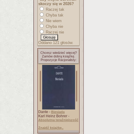
skoczy się w 2026?
Raczej tak
Chyba tak
Nie wiem
Chyba nie
Raczej nie
Oddano 121 głosów.
Chcesz wiedzieć więcej?
Zamów dobrą książkę.
Propozycje Racjonalisty:
Dante -
Biesiada
Karl Heinz Bohrer -
Absolutna teraźniejszość
Znajdź książkę..