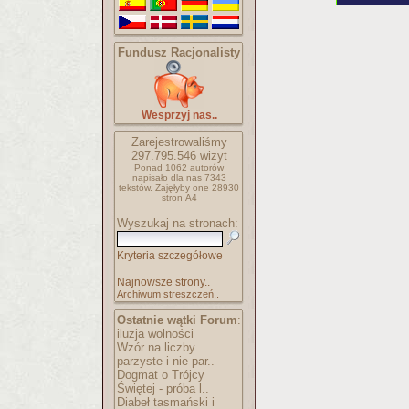
Fundusz Racjonalisty
Wesprzyj nas..
Zarejestrowaliśmy
297.795.546
wizyt
Ponad 1062 autorów
napisało
dla nas 7343
tekstów.
Zajęłyby one 28930
stron A4
Wyszukaj na stronach:
Kryteria szczegółowe
Najnowsze strony..
Archiwum streszczeń..
Ostatnie wątki Forum
:
iluzja wolności
Wzór na liczby
parzyste i nie par..
Dogmat o Trójcy
Świętej - próba l..
Diabeł tasmański i