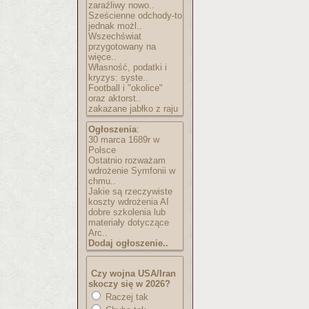
zaraźliwy nowo..
Sześcienne odchody-to
jednak możl..
Wszechświat
przygotowany na
więce..
Własność, podatki i
kryzys: syste..
Football i "okolice"
oraz aktorst..
zakazane jabłko z raju
Ogłoszenia
:
30 marca 1689r w
Polsce
Ostatnio rozważam
wdrożenie Symfonii w
chmu..
Jakie są rzeczywiste
koszty wdrożenia AI
dobre szkolenia lub
materiały dotyczące
Arc..
Dodaj ogłoszenie..
Czy wojna USA/Iran
skoczy się w 2026?
Raczej tak