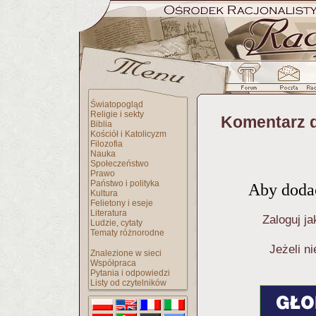
Światopogląd
Religie i sekty
Komentarz d
Biblia
Kościół i Katolicyzm
Filozofia
Nauka
Społeczeństwo
Prawo
Państwo i polityka
Aby dodać
Kultura
Felietony i eseje
Literatura
Zaloguj ja
Ludzie, cytaty
Tematy różnorodne
Jeżeli n
Znalezione w sieci
Współpraca
Pytania i odpowiedzi
Listy od czytelników