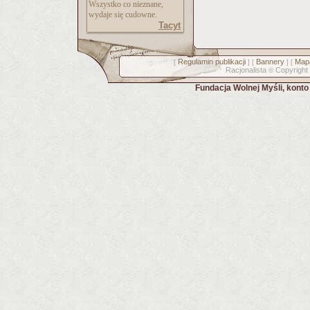
Wszystko co nieznane,
wydaje się cudowne.
Tacyt
Regulamin publikacji
Bannery
Mapa
[
] [
] [
Racjonalista
Copyright
©
Fundacja Wolnej Myśli, kont