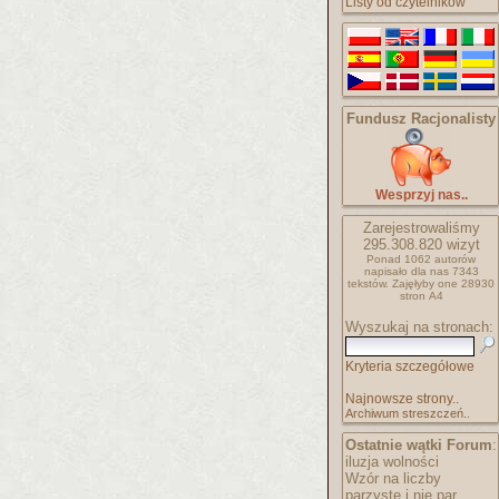
Listy od czytelników
Fundusz Racjonalisty
Wesprzyj nas..
Zarejestrowaliśmy
295.308.820
wizyt
Ponad 1062 autorów
napisało
dla nas 7343
tekstów.
Zajęłyby one 28930
stron A4
Wyszukaj na stronach:
Kryteria szczegółowe
Najnowsze strony..
Archiwum streszczeń..
Ostatnie wątki Forum
:
iluzja wolności
Wzór na liczby
parzyste i nie par..