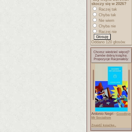
skoczy się w 2026?
Raczej tak
Chyba tak
Nie wiem
Chyba nie
Raczej nie
Oddano 120 głosów.
Chcesz wiedzieć więcej?
Zamów dobrą książkę.
Propozycje Racjonalisty:
Antonio Negri -
Goodbye
Mr Socialism
Znajdź książkę..