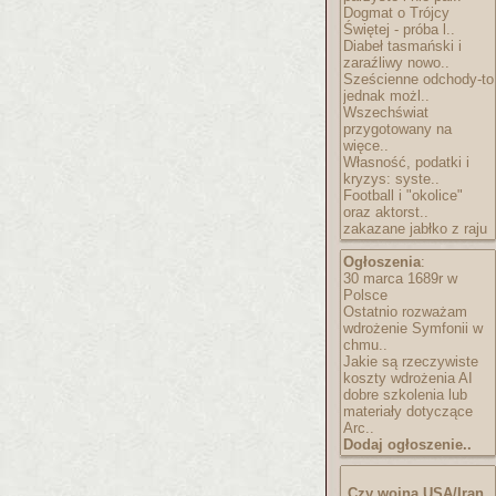
Dogmat o Trójcy
Świętej - próba l..
Diabeł tasmański i
zaraźliwy nowo..
Sześcienne odchody-to
jednak możl..
Wszechświat
przygotowany na
więce..
Własność, podatki i
kryzys: syste..
Football i "okolice"
oraz aktorst..
zakazane jabłko z raju
Ogłoszenia
:
30 marca 1689r w
Polsce
Ostatnio rozważam
wdrożenie Symfonii w
chmu..
Jakie są rzeczywiste
koszty wdrożenia AI
dobre szkolenia lub
materiały dotyczące
Arc..
Dodaj ogłoszenie..
Czy wojna USA/Iran