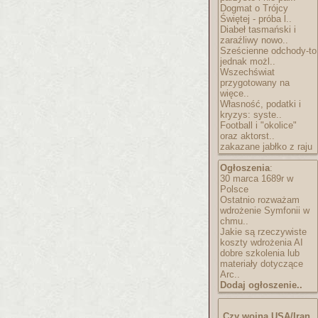
Dogmat o Trójcy
Świętej - próba l..
Diabeł tasmański i
zaraźliwy nowo..
Sześcienne odchody-to
jednak możl..
Wszechświat
przygotowany na
więce..
Własność, podatki i
kryzys: syste..
Football i "okolice"
oraz aktorst..
zakazane jabłko z raju
Ogłoszenia
:
30 marca 1689r w
Polsce
Ostatnio rozważam
wdrożenie Symfonii w
chmu..
Jakie są rzeczywiste
koszty wdrożenia AI
dobre szkolenia lub
materiały dotyczące
Arc..
Dodaj ogłoszenie..
Czy wojna USA/Iran