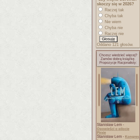
skoczy się w 2026?
Raczej tak
Chyba tak
Nie wiem
Chyba nie
Raczej nie
Oddano 121 głosów.
Chcesz wiedzieć więcej?
Zamów dobrą książkę.
Propozycje Racjonalisty:
Stanisław Lem -
Opowieści o pilocie
Pirxie
Stanisław Lem -
Kongres