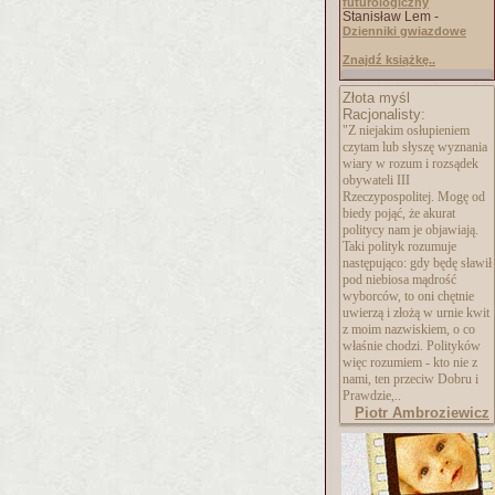
futurologiczny
Stanisław Lem -
Dzienniki gwiazdowe
Znajdź książkę..
Złota myśl
Racjonalisty:
"Z niejakim osłupieniem
czytam lub słyszę wyznania
wiary w rozum i rozsądek
obywateli III
Rzeczypospolitej. Mogę od
biedy pojąć, że akurat
politycy nam je objawiają.
Taki polityk rozumuje
następująco: gdy będę sławił
pod niebiosa mądrość
wyborców, to oni chętnie
uwierzą i złożą w urnie kwit
z moim nazwiskiem, o co
właśnie chodzi. Polityków
więc rozumiem - kto nie z
nami, ten przeciw Dobru i
Prawdzie,..
Piotr Ambroziewicz