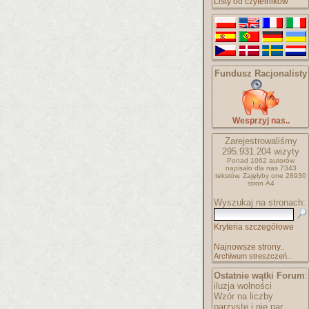
Listy od czytelników
Fundusz Racjonalisty
Wesprzyj nas..
Zarejestrowaliśmy
295.931.204
wizyty
Ponad 1062 autorów
napisało
dla nas 7343
tekstów.
Zajęłyby one 28930
stron A4
Wyszukaj na stronach:
Kryteria szczegółowe
Najnowsze strony..
Archiwum streszczeń..
Ostatnie wątki Forum
:
iluzja wolności
Wzór na liczby
parzyste i nie par..