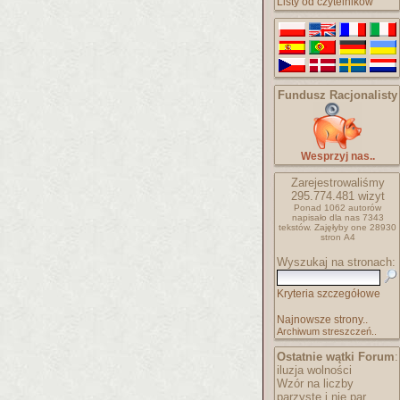
Listy od czytelników
Fundusz Racjonalisty
Wesprzyj nas..
Zarejestrowaliśmy
295.774.481
wizyt
Ponad 1062 autorów
napisało
dla nas 7343
tekstów.
Zajęłyby one 28930
stron A4
Wyszukaj na stronach:
Kryteria szczegółowe
Najnowsze strony..
Archiwum streszczeń..
Ostatnie wątki Forum
:
iluzja wolności
Wzór na liczby
parzyste i nie par..