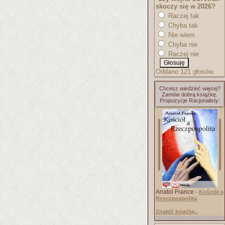
skoczy się w 2026?
Raczej tak
Chyba tak
Nie wiem
Chyba nie
Raczej nie
Oddano 121 głosów.
Chcesz wiedzieć więcej?
Zamów dobrą książkę.
Propozycje Racjonalisty:
Anatol France -
Kościół a
Rzeczpospolita
Znajdź książkę..