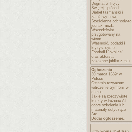
Dogmat o Trójcy
Świętej - próba l..
Diabeł tasmański i
zaraźliwy nowo..
Sześcienne odchody-to
jednak możl..
Wszechświat
przygotowany na
więce..
Własność, podatki i
kryzys: syste..
Football i "okolice"
oraz aktorst..
zakazane jabłko z raju
Ogłoszenia
:
30 marca 1689r w
Polsce
Ostatnio rozważam
wdrożenie Symfonii w
chmu..
Jakie są rzeczywiste
koszty wdrożenia AI
dobre szkolenia lub
materiały dotyczące
Arc..
Dodaj ogłoszenie..
Czy wojna USA/Iran