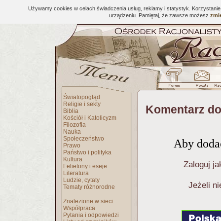
Używamy cookies w celach świadczenia usług, reklamy i statystyk. Korzystani
urządzeniu. Pamiętaj, że zawsze możesz
zmie
Światopogląd
Religie i sekty
Komentarz do
Biblia
Kościół i Katolicyzm
Filozofia
Nauka
Społeczeństwo
Aby dodać
Prawo
Państwo i polityka
Kultura
Zaloguj ja
Felietony i eseje
Literatura
Ludzie, cytaty
Jeżeli n
Tematy różnorodne
Znalezione w sieci
Współpraca
Pytania i odpowiedzi