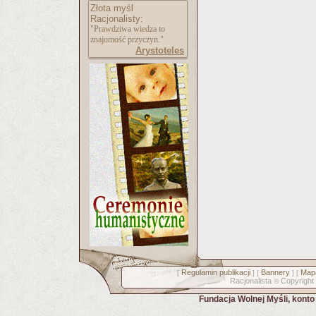
Złota myśl
Racjonalisty:
"Prawdziwa wiedza to
znajomość przyczyn."
Arystoteles
Regulamin publikacji
Bannery
Mapa
[
] [
] [
Racjonalista
Copyright
©
Fundacja Wolnej Myśli, kont