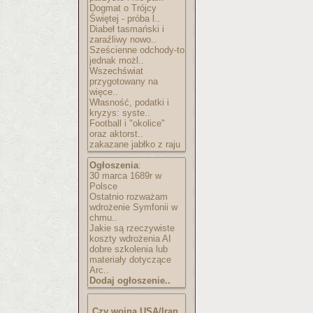
Dogmat o Trójcy
Świętej - próba l..
Diabeł tasmański i
zaraźliwy nowo..
Sześcienne odchody-to
jednak możl..
Wszechświat
przygotowany na
więce..
Własność, podatki i
kryzys: syste..
Football i "okolice"
oraz aktorst..
zakazane jabłko z raju
Ogłoszenia
:
30 marca 1689r w
Polsce
Ostatnio rozważam
wdrożenie Symfonii w
chmu..
Jakie są rzeczywiste
koszty wdrożenia AI
dobre szkolenia lub
materiały dotyczące
Arc..
Dodaj ogłoszenie..
Czy wojna USA/Iran