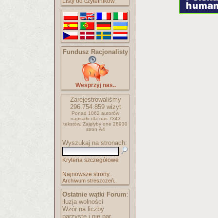
Listy od czytelników
Fundusz Racjonalisty
Wesprzyj nas..
Zarejestrowaliśmy
296.754.859
wizyt
Ponad 1062 autorów
napisało
dla nas 7343
tekstów.
Zajęłyby one 28930
stron A4
Wyszukaj na stronach:
Kryteria szczegółowe
Najnowsze strony..
Archiwum streszczeń..
Ostatnie wątki Forum
:
iluzja wolności
Wzór na liczby
parzyste i nie par..