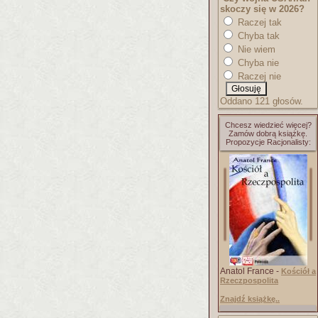
skoczy się w 2026?
Raczej tak
Chyba tak
Nie wiem
Chyba nie
Raczej nie
Oddano 121 głosów.
Chcesz wiedzieć więcej?
Zamów dobrą książkę.
Propozycje Racjonalisty:
Anatol France -
Kościół a
Rzeczpospolita
Znajdź książkę..