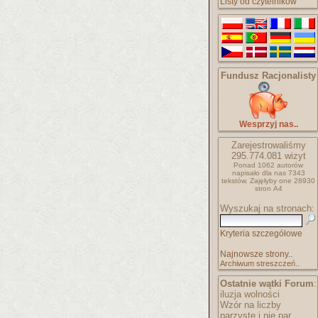
Listy od czytelników
Fundusz Racjonalisty
Wesprzyj nas..
Zarejestrowaliśmy
295.774.081
wizyt
Ponad 1062 autorów
napisało
dla nas 7343
tekstów.
Zajęłyby one 28930
stron A4
Wyszukaj na stronach:
Kryteria szczegółowe
Najnowsze strony..
Archiwum streszczeń..
Ostatnie wątki Forum
:
iluzja wolności
Wzór na liczby
parzyste i nie par..