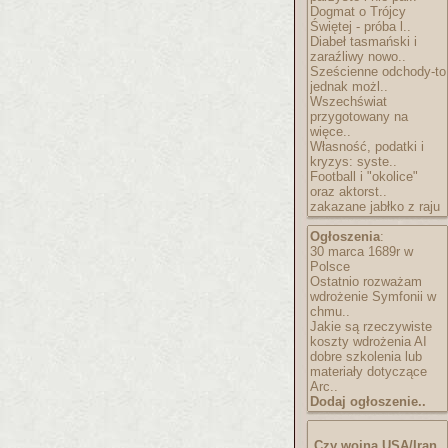
Dogmat o Trójcy
Świętej - próba l..
Diabeł tasmański i
zaraźliwy nowo..
Sześcienne odchody-to
jednak możl..
Wszechświat
przygotowany na
więce..
Własność, podatki i
kryzys: syste..
Football i "okolice"
oraz aktorst..
zakazane jabłko z raju
Ogłoszenia
:
30 marca 1689r w
Polsce
Ostatnio rozważam
wdrożenie Symfonii w
chmu..
Jakie są rzeczywiste
koszty wdrożenia AI
dobre szkolenia lub
materiały dotyczące
Arc..
Dodaj ogłoszenie..
Czy wojna USA/Iran