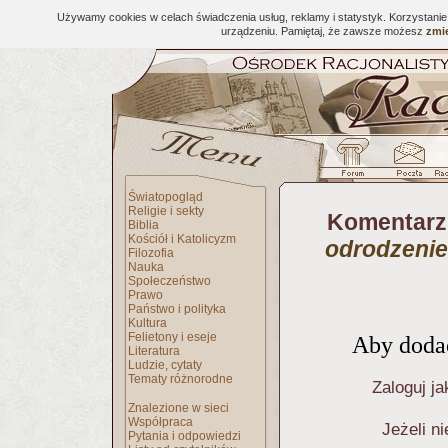
Używamy cookies w celach świadczenia usług, reklamy i statystyk. Korzystani
urządzeniu. Pamiętaj, że zawsze możesz
zmie
Światopogląd
Religie i sekty
Komentarz
Biblia
Kościół i Katolicyzm
odrodzenie
Filozofia
Nauka
Społeczeństwo
Prawo
Państwo i polityka
Kultura
Felietony i eseje
Aby dodać
Literatura
Ludzie, cytaty
Tematy różnorodne
Zaloguj ja
Znalezione w sieci
Współpraca
Jeżeli n
Pytania i odpowiedzi