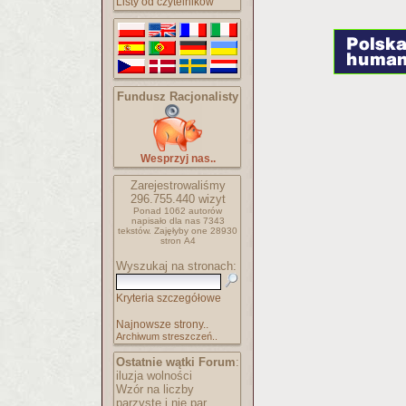
Listy od czytelników
Fundusz Racjonalisty
Wesprzyj nas..
Zarejestrowaliśmy
296.755.440
wizyt
Ponad 1062 autorów
napisało
dla nas 7343
tekstów.
Zajęłyby one 28930
stron A4
Wyszukaj na stronach:
Kryteria szczegółowe
Najnowsze strony..
Archiwum streszczeń..
Ostatnie wątki Forum
:
iluzja wolności
Wzór na liczby
parzyste i nie par..