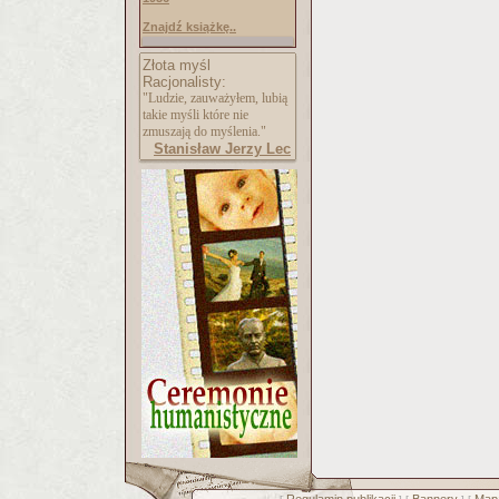
Znajdź książkę..
Złota myśl
Racjonalisty:
"Ludzie, zauważyłem, lubią
takie myśli które nie
zmuszają do myślenia."
Stanisław Jerzy Lec