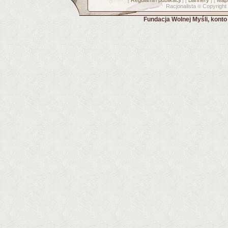
Regulamin publikacji
Bannery
Mapa
[
] [
] [
Racjonalista
Copyright
©
Fundacja Wolnej Myśli, kont