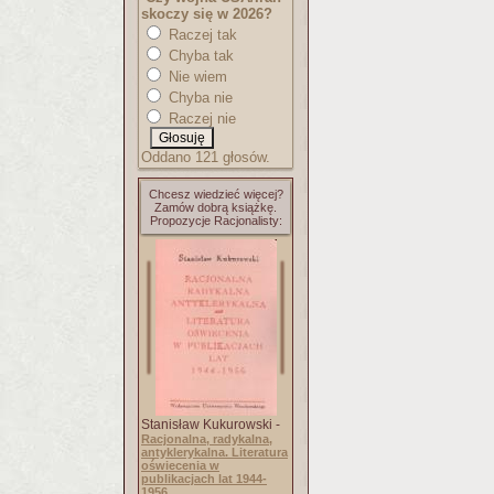
skoczy się w 2026?
Raczej tak
Chyba tak
Nie wiem
Chyba nie
Raczej nie
Oddano 121 głosów.
Chcesz wiedzieć więcej?
Zamów dobrą książkę.
Propozycje Racjonalisty:
Stanisław Kukurowski -
Racjonalna, radykalna,
antyklerykalna. Literatura
oświecenia w
publikacjach lat 1944-
1956