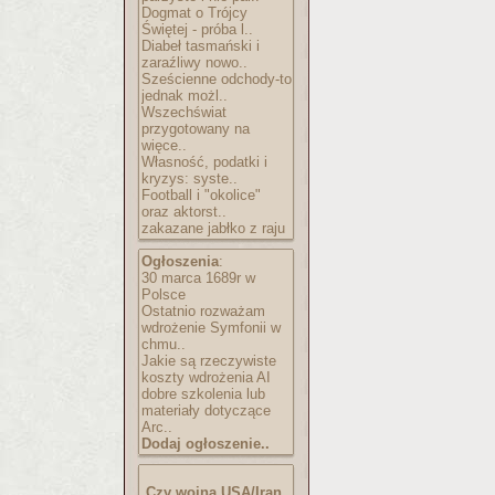
Dogmat o Trójcy
Świętej - próba l..
Diabeł tasmański i
zaraźliwy nowo..
Sześcienne odchody-to
jednak możl..
Wszechświat
przygotowany na
więce..
Własność, podatki i
kryzys: syste..
Football i "okolice"
oraz aktorst..
zakazane jabłko z raju
Ogłoszenia
:
30 marca 1689r w
Polsce
Ostatnio rozważam
wdrożenie Symfonii w
chmu..
Jakie są rzeczywiste
koszty wdrożenia AI
dobre szkolenia lub
materiały dotyczące
Arc..
Dodaj ogłoszenie..
Czy wojna USA/Iran