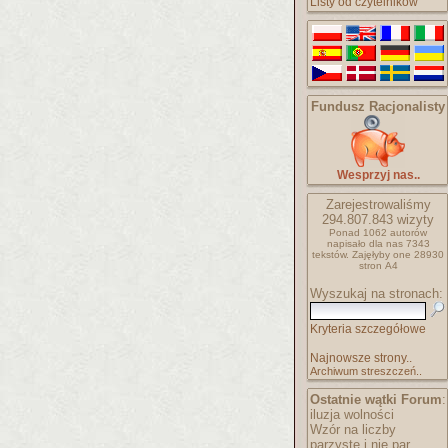
Listy od czytelników
Fundusz Racjonalisty
Wesprzyj nas..
Zarejestrowaliśmy
294.807.843
wizyty
Ponad 1062 autorów
napisało
dla nas 7343
tekstów.
Zajęłyby one 28930
stron A4
Wyszukaj na stronach:
Kryteria szczegółowe
Najnowsze strony..
Archiwum streszczeń..
Ostatnie wątki Forum
:
iluzja wolności
Wzór na liczby
parzyste i nie par..