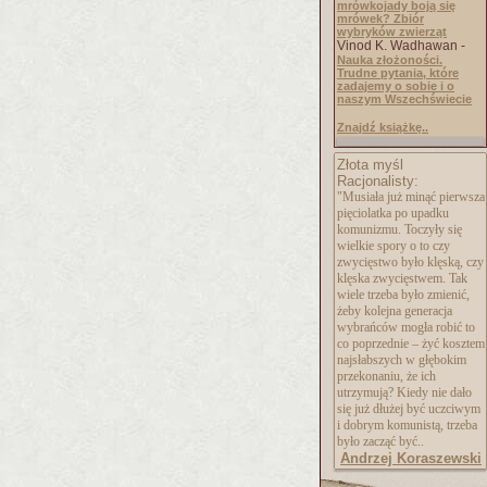
mrówkojady boją się
mrówek? Zbiór
wybryków zwierząt
Vinod K. Wadhawan -
Nauka złożoności.
Trudne pytania, które
zadajemy o sobie i o
naszym Wszechświecie
Znajdź książkę..
Złota myśl
Racjonalisty:
"Musiała już minąć pierwsza
pięciolatka po upadku
komunizmu. Toczyły się
wielkie spory o to czy
zwycięstwo było klęską, czy
klęska zwycięstwem. Tak
wiele trzeba było zmienić,
żeby kolejna generacja
wybrańców mogła robić to
co poprzednie – żyć kosztem
najsłabszych w głębokim
przekonaniu, że ich
utrzymują? Kiedy nie dało
się już dłużej być uczciwym
i dobrym komunistą, trzeba
było zacząć być..
Andrzej Koraszewski