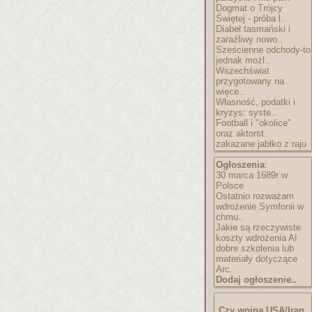
Dogmat o Trójcy
Świętej - próba l..
Diabeł tasmański i
zaraźliwy nowo..
Sześcienne odchody-to
jednak możl..
Wszechświat
przygotowany na
więce..
Własność, podatki i
kryzys: syste..
Football i "okolice"
oraz aktorst..
zakazane jabłko z raju
Ogłoszenia
:
30 marca 1689r w
Polsce
Ostatnio rozważam
wdrożenie Symfonii w
chmu..
Jakie są rzeczywiste
koszty wdrożenia AI
dobre szkolenia lub
materiały dotyczące
Arc..
Dodaj ogłoszenie..
Czy wojna USA/Iran