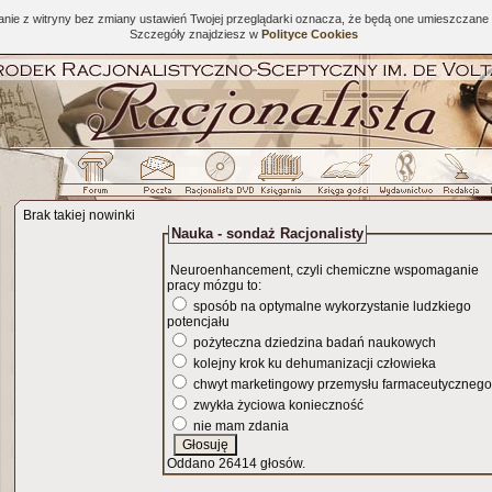
tanie z witryny bez zmiany ustawień Twojej przeglądarki oznacza, że będą one umieszcza
Szczegóły znajdziesz w
Polityce Cookies
Brak takiej nowinki
Nauka - sondaż Racjonalisty
Neuroenhancement, czyli chemiczne wspomaganie
pracy mózgu to:
sposób na optymalne wykorzystanie ludzkiego
potencjału
pożyteczna dziedzina badań naukowych
kolejny krok ku dehumanizacji człowieka
chwyt marketingowy przemysłu farmaceutycznego
zwykła życiowa konieczność
nie mam zdania
Oddano 26414 głosów.