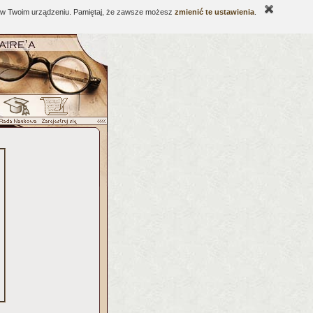
ne w Twoim urządzeniu. Pamiętaj, że zawsze możesz
zmienić te ustawienia
.