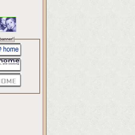
 banner!