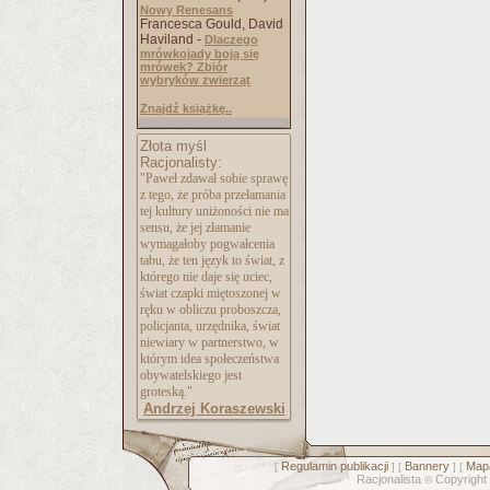
Nowy Renesans
Francesca Gould, David
Haviland -
Dlaczego
mrówkojady boją się
mrówek? Zbiór
wybryków zwierząt
Znajdź książkę..
Złota myśl
Racjonalisty:
"Paweł zdawał sobie sprawę
z tego, że próba przełamania
tej kultury uniżoności nie ma
sensu, że jej złamanie
wymagałoby pogwałcenia
tabu, że ten język to świat, z
którego nie daje się uciec,
świat czapki miętoszonej w
ręku w obliczu proboszcza,
policjanta, urzędnika, świat
niewiary w partnerstwo, w
którym idea społeczeństwa
obywatelskiego jest
groteską."
Andrzej Koraszewski
Regulamin publikacji
Bannery
Mapa
[
] [
] [
Racjonalista
Copyright
©