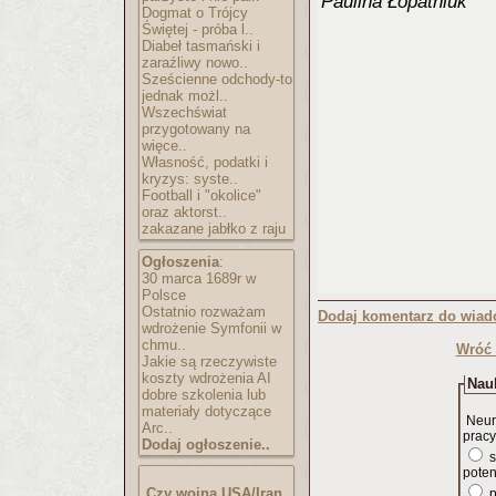
Paulina Łopatniuk
Dogmat o Trójcy
Świętej - próba l..
Diabeł tasmański i
zaraźliwy nowo..
Sześcienne odchody-to
jednak możl..
Wszechświat
przygotowany na
więce..
Własność, podatki i
kryzys: syste..
Football i "okolice"
oraz aktorst..
zakazane jabłko z raju
Ogłoszenia
:
30 marca 1689r w
Polsce
Ostatnio rozważam
Dodaj komentarz do wiad
wdrożenie Symfonii w
chmu..
Wróć 
Jakie są rzeczywiste
koszty wdrożenia AI
Nauk
dobre szkolenia lub
materiały dotyczące
Neur
Arc..
pracy
Dodaj ogłoszenie..
s
poten
Czy wojna USA/Iran
p