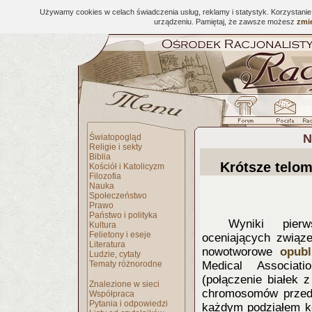
Używamy cookies w celach świadczenia usług, reklamy i statystyk. Korzystani
urządzeniu. Pamiętaj, że zawsze możesz
zmie
N
Światopogląd
Religie i sekty
Biblia
Krótsze telo
Kościół i Katolicyzm
Filozofia
Nauka
Społeczeństwo
Prawo
Państwo i polityka
Wyniki pierw
Kultura
Felietony i eseje
oceniających związ
Literatura
nowotworowe
opub
Ludzie, cytaty
Tematy różnorodne
Medical Associati
(połączenie białek 
Znalezione w sieci
chromosomów przed 
Współpraca
Pytania i odpowiedzi
każdym podziałem ko