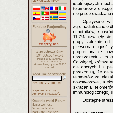
Listy od czytelników
istotniejszych mech
telomerów z onkogen
nie przeprowadzano 
Opisywane w 
zgromadzili dane o 
Fundusz Racjonalisty
ochotników, spośró
11,7% rozwinęły się
grupy zależnie od 
Wesprzyj nas..
pierwotna długość ty
proporcjonalnie p
Zarejestrowaliśmy
294.806.507
wizyt
uproszczeniu - im k
Ponad 1062 autorów
Co więcej, krótsze 
napisało
dla nas 7343
tekstów.
Zajęłyby one 28930
dla chorych i z p
stron A4
przekonują, że dal
Wyszukaj na stronach:
telomerów za nieza
nowotworowej, a eks
Kryteria szczegółowe
skracania telomer
Najnowsze strony..
immunologicznego) uł
Archiwum streszczeń..
Dostępne stres
Ostatnie wątki Forum
:
iluzja wolności
Wzór na liczby
parzyste i nie par..