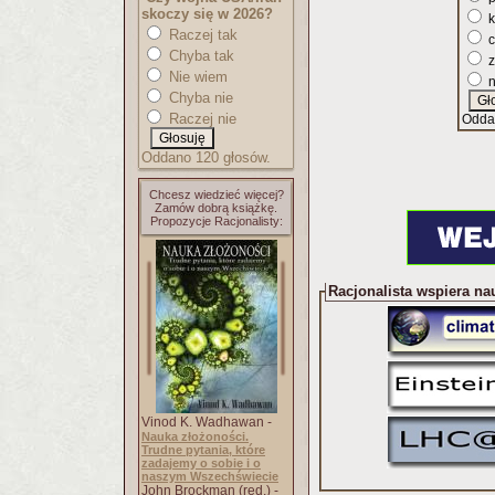
skoczy się w 2026?
k
Raczej tak
c
Chyba tak
z
Nie wiem
n
Chyba nie
Raczej nie
Odda
Oddano 120 głosów.
Chcesz wiedzieć więcej?
Zamów dobrą książkę.
Propozycje Racjonalisty:
Racjonalista wspiera na
Vinod K. Wadhawan -
Nauka złożoności.
Trudne pytania, które
zadajemy o sobie i o
naszym Wszechświecie
John Brockman (red.) -