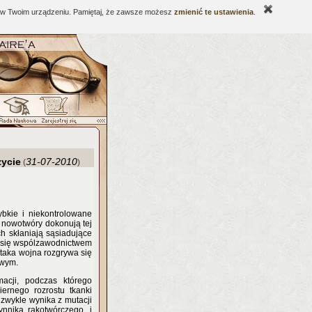
ne w Twoim urządzeniu. Pamiętaj, że zawsze możesz
zmienić te ustawienia
.
życie
31-07-2010
(
)
bkie i niekontrolowane
k nowotwóry dokonują tej
 skłaniają sąsiadujące
a się wspólzawodnictwem
 taka wojna rozgrywa się
owym.
acji, podczas którego
ernego rozrostu tkanki
zwykle wynika z mutacji
ynnika rakotwórczego, i