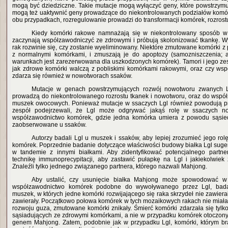
mogą być dziedziczne. Takie mutacje mogą wyłączyć geny, które powstrzym
mogą też uaktywnić geny prowadzące do niekontrolowanych podziałów komó
obu przypadkach, rozregulowanie prowadzi do transformacji komórek, rozrostu
Kiedy komórki rakowe namnażają się w niekontrolowany sposób 
zaczynają współzawodniczyć ze zdrowymi i próbują skolonizować tkankę. Wy
rak rozwinie się, czy zostanie wyeliminowany. Niektóre zmutowane komórki 
z normalnymi komórkami, i zmuszają je do apoptozy (samozniszczenia;
warunkach jest zarezerwowana dla uszkodzonych komórek). Tamori i jego zes
jak zdrowe komórki walczą z pobliskimi komórkami rakowymi, oraz czy ws
zdarza się również w nowotworach ssaków.
Mutacje w genach powstrzymujących rozwój nowotworu zwanych L
prowadzą do niekontrolowanego rozrostu tkanek i nowotworu, oraz do wsp
muszek owocowych. Ponieważ mutacje w ssaczych Lgl również powodują prol
zespół podejrzewali, że Lgl może odgrywać jakąś rolę w ssaczych n
współzawodnictwo komórek, gdzie jedna komórka umiera z powodu sąsiedz
zaobserwowane u ssaków.
Autorzy badali Lgl u muszek i ssaków, aby lepiej zrozumieć jego ro
komórek. Poprzednie badanie dotyczące właściwości budowy białka Lgl sugeru
w tandemie z innymi białkami. Aby zidentyfikować potencjalnego partner
technikę immunoprecypitacji, aby zastawić pułapkę na Lgl i jakiekolwiek
Znaleźli tylko jednego związanego partnera, którego nazwali Mahjong.
Aby ustalić, czy usunięcie białka Mahjong może spowodować 
współzawodnictwo komórek podobne do wywoływanego przez Lgl, bada
muszek, w których jedne komórki rozwijającego się raka skrzydeł nie zawier
zawierały. Początkowo połowa komórek w tych mozaikowych rakach nie miał
rozwoju guza, zmutowane komórki znikały. Śmierć komórki zdarzała się tyl
sąsiadujących ze zdrowymi komórkami, a nie w przypadku komórek otoczony
genem Mahjong. Zatem, podobnie jak w przypadku Lgl, komórki, którym b