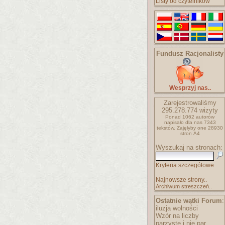
Listy od czytelników
Fundusz Racjonalisty
Wesprzyj nas..
Zarejestrowaliśmy
295.278.774
wizyty
Ponad 1062 autorów
napisało
dla nas 7343
tekstów.
Zajęłyby one 28930
stron A4
Wyszukaj na stronach:
Kryteria szczegółowe
Najnowsze strony..
Archiwum streszczeń..
Ostatnie wątki Forum
:
iluzja wolności
Wzór na liczby
parzyste i nie par..