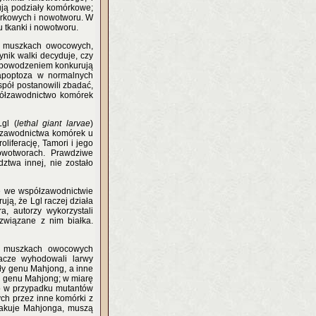
ują podziały komórkowe;
rkowych i nowotworu. W
 tkanki i nowotworu.
w muszkach owocowych,
nik walki decyduje, czy
z powodzeniem konkurują
 apoptoza w normalnych
pół postanowili zbadać,
półzawodnictwo komórek
gl (
lethal giant larvae
)
ółzawodnictwa komórek u
iferację, Tamori i jego
owotworach. Prawdziwe
twa innej, nie zostało
lę we współzawodnictwie
ją, że Lgl raczej działa
a, autorzy wykorzystali
 związane z nim białka.
w muszkach owocowych
cze wyhodowali larwy
ały genu Mahjong, a inne
a genu Mahjong; w miarę
ko w przypadku mutantów
ch przez inne komórki z
rakuje Mahjonga, muszą