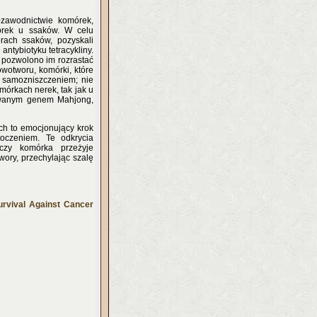
zawodnictwie komórek,
órek u ssaków. W celu
rach ssaków, pozyskali
ntybiotyku tetracykliny.
 pozwolono im rozrastać
owotworu, komórki, które
a samozniszczeniem; nie
mórkach nerek, tak jak u
owanym genem Mahjong,
h to emocjonujący krok
oczeniem. Te odkrycia
 czy komórka przeżyje
ory, przechylając szalę
urvival Against Cancer