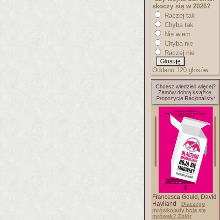
skoczy się w 2026?
Raczej tak
Chyba tak
Nie wiem
Chyba nie
Raczej nie
Oddano 120 głosów.
Chcesz wiedzieć więcej?
Zamów dobrą książkę.
Propozycje Racjonalisty:
Francesca Gould, David
Haviland -
Dlaczego
mrówkojady boją się
mrówek? Zbiór