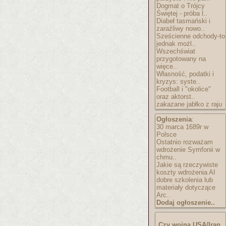
Dogmat o Trójcy
Świętej - próba l..
Diabeł tasmański i
zaraźliwy nowo..
Sześcienne odchody-to
jednak możl..
Wszechświat
przygotowany na
więce..
Własność, podatki i
kryzys: syste..
Football i "okolice"
oraz aktorst..
zakazane jabłko z raju
Ogłoszenia
:
30 marca 1689r w
Polsce
Ostatnio rozważam
wdrożenie Symfonii w
chmu..
Jakie są rzeczywiste
koszty wdrożenia AI
dobre szkolenia lub
materiały dotyczące
Arc..
Dodaj ogłoszenie..
Czy wojna USA/Iran