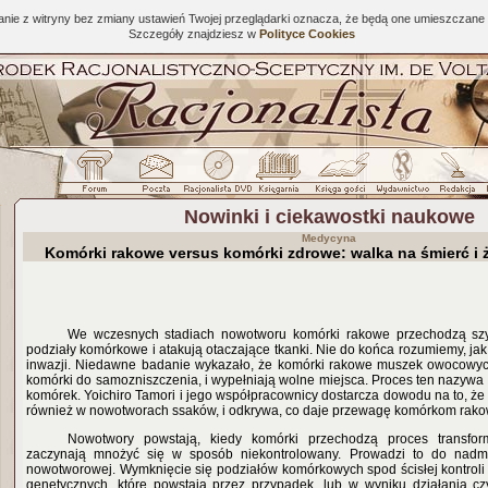
tanie z witryny bez zmiany ustawień Twojej przeglądarki oznacza, że będą one umieszcza
Szczegóły znajdziesz w
Polityce Cookies
Nowinki i ciekawostki naukowe
Medycyna
Komórki rakowe versus komórki zdrowe: walka na śmierć i 
We wczesnych stadiach nowotworu komórki rakowe przechodzą szy
podziały komórkowe i atakują otaczające tkanki. Nie do końca rozumiemy, ja
inwazji. Niedawne badanie wykazało, że komórki rakowe muszek owocowych
komórki do samozniszczenia, i wypełniają wolne miejsca. Proces ten nazyw
komórek. Yoichiro Tamori i jego współpracownicy dostarcza dowodu na to, że
również w nowotworach ssaków, i odkrywa, co daje przewagę komórkom rak
Nowotwory powstają, kiedy komórki przechodzą proces transform
zaczynają mnożyć się w sposób niekontrolowany. Prowadzi to do nadmi
nowotworowej. Wymknięcie się podziałów komórkowych spod ścisłej kontroli 
genetycznych, które powstają przez przypadek, lub w wyniku działania cz