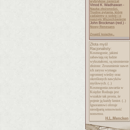
wybryków zwierząt
Vinod K. Wadhawan -
Nauka złożoności.
Trudne pytania, które
zadajemy o sobie i o
naszym Wszechświecie
John Brockman (red.) -
Nowy Renesans
Znajdź książkę..
Złota myśl
Racjonalisty:
Kosmogonie, jakimi
zabawiają się ludzie
wykształceni, są niezmiernie
złożone. Zrozumienie nawet
ich zarysu wymaga
ogromnej wiedzy oraz
określonych nawyków
myślowych. (..)
Kosmogonia zawartia w
Księdze Rodzaju jest
wszakże tak prosta, że
pojmie ją każdy kmiot. (..)
Ignorantowi oferuje
nieodpartą sensowność
nonsensu.
H.L.Mencken