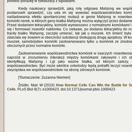
ponieść porażkę w rywalizacji z sąsiadami.
Kiedy naukowcy sprawdzili, jaką rolę odgrywa Mahjong we współ
postanowili sprawdzić, czy uda im się wywołać współzawodnictwo kom
naśladowania efektu spontanicznej mutacji w genie Mahjong w nowotwo
komórki nerek, w których geny białka Mahjong można wyłączyć przez dodanie a
Przed dodaniem tetracykliny, komórki wymieszano z normalnymi komórkami i
się i formować nowotór nabłonka. Co ciekawe, po dodaniu tetracykliny do n
traciły białko Mahjong, zaczęły umierać, tak jak u muszek. Ich śmierć był
zdarzała się bowiem w obecności substancji blokującej drogę apoptozy. W ko
muszek, samobójstwo komórki zaobserwowano tylko u komórek ze zmut
otoczonych przez normalne komórki.
Zaobserwowanie współzawodnictwa komórek w ssaczych nowotworac
naprzód w zrozumieniu interakcji między komórkami rakowymi i ich ot
identyfikują Mahjong i Lgl jako ważne białka, od których zależy,
współzawodnictwo. Być może wkrótce onkolodzy będą potrafili leczyć nowotw
zwycięstwa we współzawodnictwie na stronę zdrowych komórek.
[Tłumaczenie: Zuzanna Niemier]
Źródło: Mair W (2010)
How Normal Cells Can Win the Battle for S
Cells
. PLoS Biol 8(7): e1000423. doi:10.1371/journal.pbio.1000423