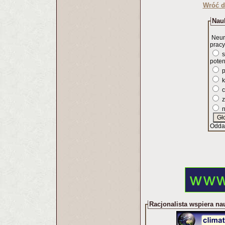
Wróć d
Nauk
Neur
pracy
s
poten
p
k
c
z
n
Odda
Racjonalista wspiera na