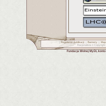
Regulamin publikacji
Bannery
Mapa
[
] [
] [
Racjonalista
Copyright
©
Fundacja Wolnej Myśli, kont