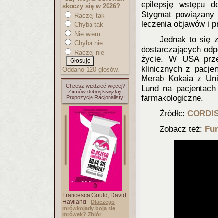
epilepsję wstępu do
skoczy się w 2026?
Stygmat powiązany 
Raczej tak
leczenia objawów i p
Chyba tak
Nie wiem
Jednak to się 
Chyba nie
dostarczających odp
Raczej nie
życie. W USA prze
klinicznych z pacje
Oddano 120 głosów.
Merab Kokaia z Uni
Chcesz wiedzieć więcej?
Lund na pacjentach 
Zamów dobrą książkę.
farmakologiczne.
Propozycje Racjonalisty:
Źródło:
CORDI
Zobacz też:
Fun
Francesca Gould, David
Haviland -
Dlaczego
mrówkojady boją się
mrówek? Zbiór