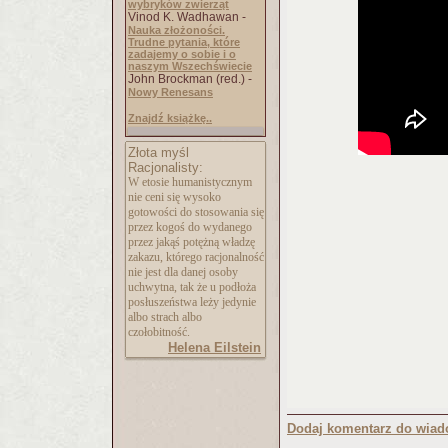
wybryków zwierząt
Vinod K. Wadhawan -
Nauka złożoności.
Trudne pytania, które
zadajemy o sobie i o
naszym Wszechświecie
John Brockman (red.) -
Nowy Renesans
Znajdź książkę..
Złota myśl
Racjonalisty:
W etosie humanistycznym
nie ceni się wysoko
gotowości do stosowania się
przez kogoś do wydanego
przez jakąś potężną władzę
zakazu, którego racjonalność
nie jest dla danej osoby
uchwytna, tak że u podłoża
posłuszeństwa leży jedynie
albo strach albo
czołobitność.
Helena Eilstein
Dodaj komentarz do wiad