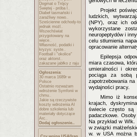
genowych w leczeniu 
Dogmat o Trójcy
Świętej - próba l..
Projekt poświę
Diabeł tasmański i
ludzkich, wytwarza
zaraźliwy nowo..
Sześcienne odchody-to
(NPY), oraz ich o
jednak możl..
wykorzystane zost
Wszechświat
neuropeptydów i inny
przygotowany na
więce..
celu stłumienia nap
Własność, podatki i
opracowanie alternaty
kryzys: syste..
Football i "okolice"
Epilepsj
a odpow
oraz aktorst..
miara czasowa, któr
zakazane jabłko z raju
umieralności i okre
Ogłoszenia
:
pociąga za sobą 
30 marca 1689r w
zapotrzebowania na 
Polsce
Ostatnio rozważam
wydajności pracy.
wdrożenie Symfonii w
chmu..
Mimo iż konse
Jakie są rzeczywiste
krajach, dyskrymin
koszty wdrożenia AI
świecie często są 
dobre szkolenia lub
materiały dotyczące
padaczkowe. Osoby d
Arc..
Na przykład w Wlk. 
Dodaj ogłoszenie..
w związki małżeńskie
w. w USA można by
Czy wojna USA/Iran