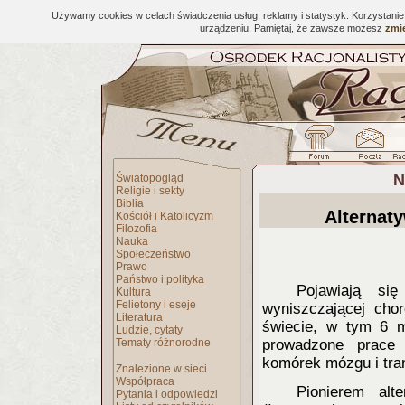
Używamy cookies w celach świadczenia usług, reklamy i statystyk. Korzystani
urządzeniu. Pamiętaj, że zawsze możesz
zmie
N
Światopogląd
Religie i sekty
Biblia
Alternat
Kościół i Katolicyzm
Filozofia
Nauka
Społeczeństwo
Prawo
Państwo i polityka
Pojawiaj
ą się
Kultura
Felietony i eseje
wyniszczającej cho
Literatura
świecie, w tym 6 
Ludzie, cytaty
Tematy różnorodne
prowadzone prace 
komórek mózgu i tra
Znalezione w sieci
Współpraca
Pioniere
m alte
Pytania i odpowiedzi