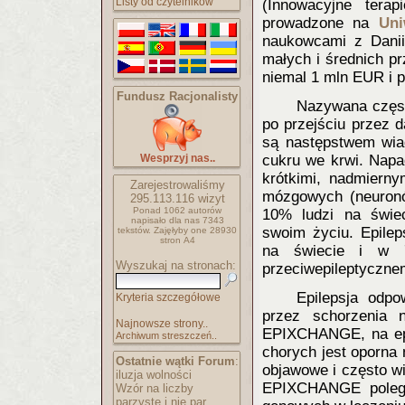
Listy od czytelników
(Innowacyjne tera
prowadzone na
Uni
naukowcami z Danii,
małych i średnich p
niemal 1 mln EUR i p
Fundusz Racjonalisty
Nazywana częst
po przejściu przez 
są następstwem wia
Wesprzyj nas..
cukru we krwi. Nap
krótkimi, nadmiern
Zarejestrowaliśmy
mózgowych (neuronó
295.113.116
wizyt
Ponad 1062 autorów
10% ludzi na świe
napisało
dla nas 7343
swoim życiu. Epilep
tekstów.
Zajęłyby one 28930
stron A4
na świecie i w 
Wyszukaj na stronach:
przeciwepileptyczne
Epilepsj
a odpo
Kryteria szczegółowe
przez schorzenia n
Najnowsze strony..
EPIXCHANGE, na epi
Archiwum streszczeń..
chorych jest oporna 
Ostatnie wątki Forum
:
objawowe i często w
iluzja wolności
EPIXCHANGE polega 
Wzór na liczby
parzyste i nie par..