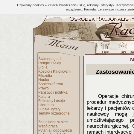
Używamy cookies w celach świadczenia usług, reklamy i statystyk. Korzystani
urządzeniu. Pamiętaj, że zawsze możesz
zmie
N
Światopogląd
Religie i sekty
Biblia
Zastosowanie
Kościół i Katolicyzm
Filozofia
Nauka
Społeczeństwo
Prawo
Państwo i polityka
Operacje chiru
Kultura
Felietony i eseje
procedur medycznyc
Literatura
lekarzy i pacjentów
Ludzie, cytaty
Tematy różnorodne
naukowcy mogą je
umożliwiającego p
Znalezione w sieci
neurochirurgicznej.
Współpraca
Pytania i odpowiedzi
ramach interdyscypli