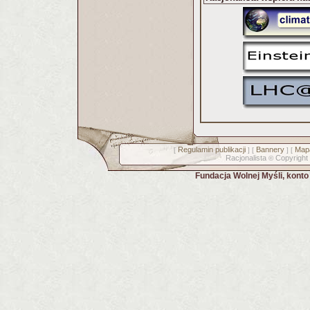
Regulamin publikacji
Bannery
Mapa
[
] [
] [
Racjonalista
Copyright
©
Fundacja Wolnej Myśli, kont