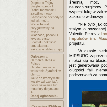
średnią moc, um
Dogmat o Trójcy
Świętej - próba l..
neurochirurgiczny. 
Diabeł tasmański i
wypełni lukę w zakr
zaraźliwy nowo..
zakresie widmowym ś
Sześcienne odchody-to
jednak możl..
"Nie było jak d
Wszechświat
przygotowany na
stałym o pożądanej 
więce..
Valentin Petrov z
Ins
Własność, podatki i
Impulsów im. Max
kryzys: syste..
Football i "okolice"
projektu.
oraz aktorst..
zakazane jabłko z raju
W czasie nieda
MIRSURG zaprezento
Ogłoszenia
:
30 marca 1689r w
mieści się na blaci
Polsce
jest generowana pop
Ostatnio rozważam
długości fali niem
wdrożenie Symfonii w
chmu..
podczerwień za pomo
Jakie są rzeczywiste
koszty wdrożenia AI
dobre szkolenia lub
materiały dotyczące
Arc..
Dodaj ogłoszenie..
Czy wojna USA/Iran