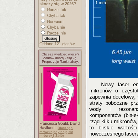
skoczy się w 2026?
Raczej tak
Chyba tak
Nie wiem
Chyba nie
Raczej nie
Oddano 121 głosów.
Chcesz wiedzieć więcej?
Zamów dobrą książkę.
Propozycje Racjonalisty:
Nowy laser em
mikronów o często
zapewnia docelową, 
straty poboczne prz
wody i rezonans
komponentów (białek
rząd kilku mikronów,
Francesca Gould, David
to bliskie wartośc
Haviland -
Dlaczego
mrówkojady boją się
nowoczesnego laser
mrówek? Zbiór