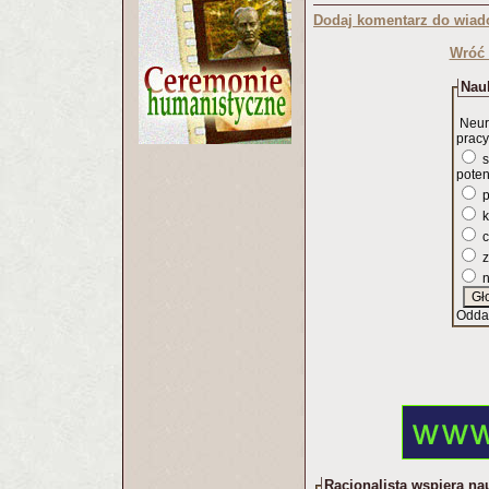
Dodaj komentarz do wiad
Wróć 
Nauk
Neur
pracy
s
poten
p
k
c
z
n
Odda
Racjonalista wspiera na