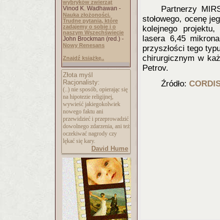
wybryków zwierząt
Partnerzy MIR
Vinod K. Wadhawan -
Nauka złożoności.
stołowego, ocenę jeg
Trudne pytania, które
zadajemy o sobie i o
kolejnego projektu,
naszym Wszechświecie
lasera 6,45 mikrona
John Brockman (red.) -
Nowy Renesans
przyszłości tego typ
chirurgicznym w każde
Znajdź książkę..
Petrov.
Złota myśl
Racjonalisty:
Źródło:
CORDI
(..) nie sposób, opierając się
na hipotezie religijnej,
wywieść jakiegokolwiek
nowego faktu ani
przewidzieć i przeprowadzić
dowolnego zdarzenia, ani też
oczekiwać nagrody czy
lękać się kary.
David Hume