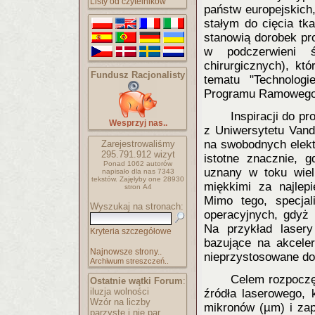
Listy od czytelników
państw europejskich,
stałym do cięcia tk
stanowią dorobek pr
w podczerwieni ś
chirurgicznych), kt
Fundusz Racjonalisty
tematu "Technologi
Programu Ramowego
Inspiracji do p
Wesprzyj nas..
z Uniwersytetu Vand
na swobodnych elektr
Zarejestrowaliśmy
295.791.912
wizyt
istotne znacznie, 
Ponad 1062 autorów
uznany w toku wie
napisało
dla nas 7343
tekstów.
Zajęłyby one 28930
miękkimi za najlepi
stron A4
Mimo tego, specjali
Wyszukaj na stronach:
operacyjnych, gdyż 
Na przykład laser
Kryteria szczegółowe
bazujące na akceler
Najnowsze strony..
nieprzystosowane do
Archiwum streszczeń..
Celem rozpoczę
Ostatnie wątki Forum
:
iluzja wolności
źródła laserowego, 
Wzór na liczby
mikronów (µm) i zap
parzyste i nie par..