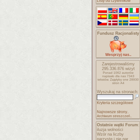
Listy od czytelników
Fundusz Racjonalisty
Wesprzyj nas..
Zarejestrowaliśmy
295.336.876
wizyt
Ponad 1062 autorów
napisało
dla nas 7343
tekstów.
Zajęłyby one 28930
stron A4
Wyszukaj na stronach:
Kryteria szczegółowe
Najnowsze strony..
Archiwum streszczeń..
Ostatnie wątki Forum
:
iluzja wolności
Wzór na liczby
parzyste i nie par..