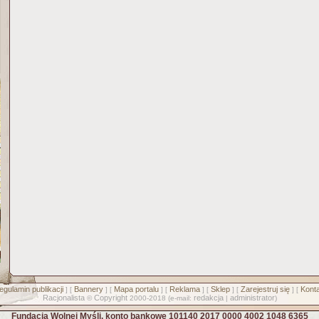
egulamin publikacji
Bannery
Mapa portalu
Reklama
Sklep
Zarejestruj się
Konta
] [
] [
] [
] [
] [
] [
Racjonalista
Copyright
redakcja
administrator
©
2000-2018 (e-mail:
|
)
Fundacja Wolnej Myśli, konto bankowe 101140 2017 0000 4002 1048 6365