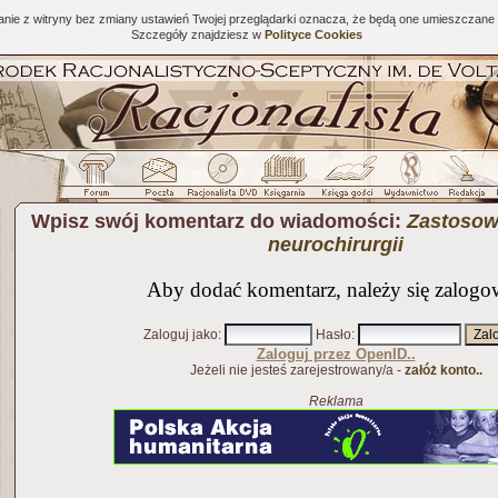
tanie z witryny bez zmiany ustawień Twojej przeglądarki oznacza, że będą one umieszcza
Szczegóły znajdziesz w
Polityce Cookies
Wpisz swój komentarz do wiadomości:
Zastosow
neurochirurgii
Aby dodać komentarz, należy się zalogo
Zaloguj jako
:
Hasło
:
Zaloguj przez OpenID..
Jeżeli nie jesteś zarejestrowany/a -
załóż konto..
Reklama