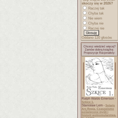
skoczy się w 2026?
Raczej tak
Chyba tak
Nie wiem
Chyba nie
Raczej nie
Oddano 120 głosów.
Chcesz wiedzieć więcej?
Zamów dobrą książkę.
Propozycje Racjonalisty:
Ralph Waldo Emerson -
Szkice 1.
Stanisław Lem -
Solaris
Ars Regia. Czasopismo
poświęcone myśli i
historii wolnomularstwa.