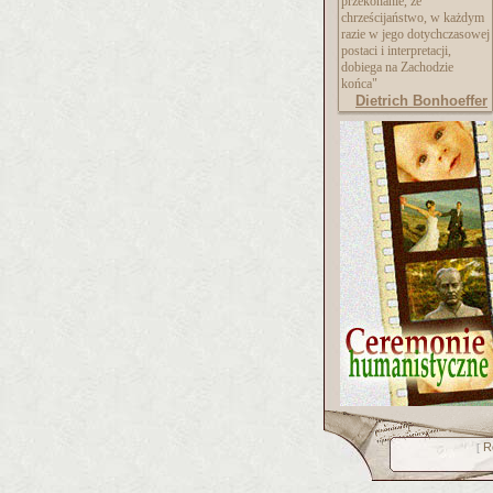
przekonanie, że
chrześcijaństwo, w każdym
razie w jego dotychczasowej
postaci i interpretacji,
dobiega na Zachodzie
końca"
Dietrich Bonhoeffer
R
[