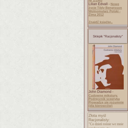
Nr 1/1993
Lilian Edvall -
Nowe
życie Tildy Bengtsson
Wolnomularz Polski -
Zima 2012
Znajdź książkę..
Sklepik "Racjonalisty"
John Diamond -
Cudowne mikstury.
Podręcznik sceptyka
Prowadzę się rozumnie
(dla kierowców)
Złota myśl
Racjonalisty:
"Co dzień rośnie we mnie