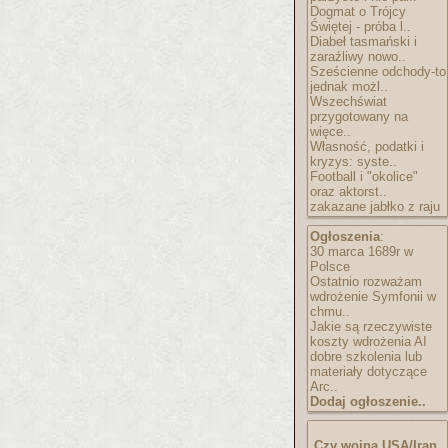
Dogmat o Trójcy
Świętej - próba l..
Diabeł tasmański i
zaraźliwy nowo..
Sześcienne odchody-to
jednak możl..
Wszechświat
przygotowany na
więce..
Własność, podatki i
kryzys: syste..
Football i "okolice"
oraz aktorst..
zakazane jabłko z raju
Ogłoszenia
:
30 marca 1689r w
Polsce
Ostatnio rozważam
wdrożenie Symfonii w
chmu..
Jakie są rzeczywiste
koszty wdrożenia AI
dobre szkolenia lub
materiały dotyczące
Arc..
Dodaj ogłoszenie..
Czy wojna USA/Iran