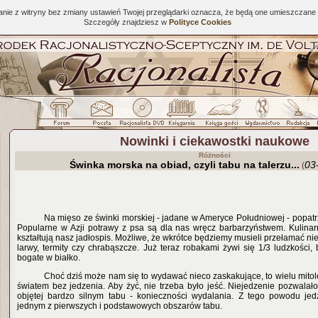
tanie z witryny bez zmiany ustawień Twojej przeglądarki oznacza, że będą one umieszcza
Szczegóły znajdziesz w
Polityce Cookies
Nowinki i ciekawostki naukowe
Różności
Świnka morska na obiad, czyli tabu na talerzu...
03
(
Na mięso ze świnki morskiej - jadane w Ameryce Południowej - popatr
Popularne w Azji potrawy z psa są dla nas wręcz barbarzyństwem. Kulina
kształtują nasz jadłospis. Możliwe, że wkrótce będziemy musieli przełamać nie
larwy, termity czy chrabąszcze. Już teraz robakami żywi się 1/3 ludzkości,
bogate w białko.
Choć dziś może nam się to wydawać nieco zaskakujące, to wielu mitolo
światem bez jedzenia. Aby żyć, nie trzeba było jeść. Niejedzenie pozwalał
objętej bardzo silnym tabu - konieczności wydalania. Z tego powodu jed
jednym z pierwszych i podstawowych obszarów tabu.