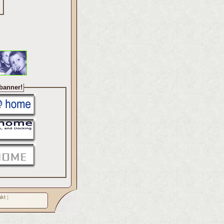
 banner!
kt
]