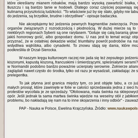
które określamy mianem robaków, mają bardzo wysoką zawartość białka, w
tłuszczu i są bardzo tanie w hodowli. Dlatego coraz częściej pojawiają si
kulinarną przyszłością ludzkości. "To właściwie już by się stało, gdyby nie tab
do jedzenia, są brzydkie, brudne i obrzydliwe" - opisuje badaczka.
Nie akceptujemy też jedzenia pewnych fragmentów zwierzęcia. Prze
organów związanych z rozrodczością i płodnością. W dużej mierze są to 
niektórych regionach Syberii są one rarytasem. "Gotuje się całą baranią głow
jakiś honorowy gość, albo gospodarz domu. U nas jest to temat wciąż obj
przyznać, że w ostatniej dekadzie widać triumfalny powrót podrobów na nasz
wstydliwa wątróbka, albo cynaderki. To znowu stają się dania, które mo
podkreśliła dr Drzał-Sierocka.
W naszym kręgu kulturowym raczej nie jada się też zepsutego jedzeni
kiszonymi, kapustą kiszoną, francuskimi i śmierdzącymi, spleśniałymi serami
w Normandii podobno bardzo poważnie ucierpiały serownie. Żołnierze alianc
zaglądali nawet często do środka, tylko od razu je wysadzali, zakładając że są
prelegentka.
To jak płynna jest granica między tym, co jest objęte tabu, a co ju
małych prosiąt, które zawinięte w folie w całości sprzedawała jedna z sieci h
protestów wycofała je ze sprzedaży. "Ofoliowana, mała świnka na sklepowych 
opór. Jeśli jednak ta sama martwa świnka wjedzie na weselny stół z jabłkie
problemu, bo nakładają się nam na to inne skojarzenia i inny odbiór" - zauważ
PAP - Nauka w Polsce, Ewelina Krajczyńska. Źródło:
www.naukawpolsc