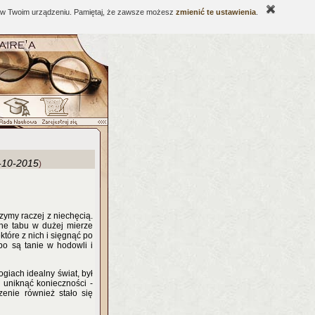
ne w Twoim urządzeniu. Pamiętaj, że zawsze możesz
zmienić te ustawienia
.
-10-2015
)
zymy raczej z niechęcią.
rne tabu w dużej mierze
które z nich i sięgnąć po
 bo są tanie w hodowli i
giach idealny świat, był
o uniknąć konieczności -
zenie również stało się