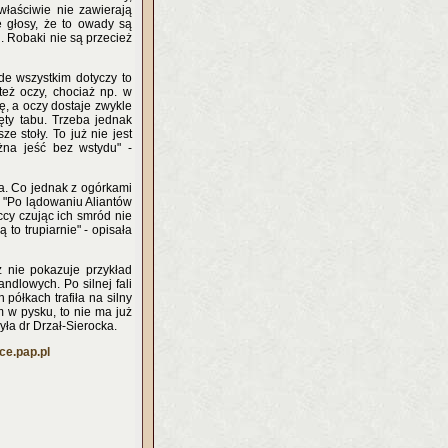
łaściwie nie zawierają
ę głosy, że to owady są
u. Robaki nie są przecież
de wszystkim dotyczy to
też oczy, chociaż np. w
ę, a oczy dostaje zwykle
ęty tabu. Trzeba jednak
e stoły. To już nie jest
żna jeść bez wstydu" -
a. Co jednak z ogórkami
? "Po lądowaniu Aliantów
cy czując ich smród nie
 to trupiarnie" - opisała
ż nie pokazuje przykład
andlowych. Po silnej fali
półkach trafiła na silny
m w pysku, to nie ma już
yła dr Drzał-Sierocka.
e.pap.pl