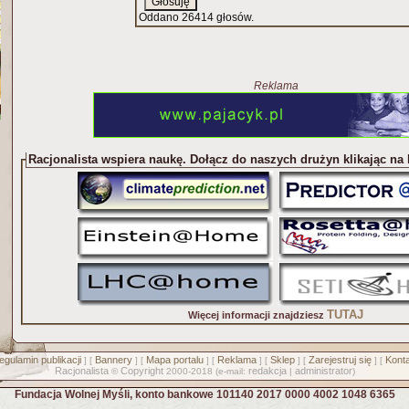
Oddano 26414 głosów.
Reklama
Racjonalista wspiera naukę. Dołącz do naszych drużyn klikając na
TUTAJ
Więcej informacji znajdziesz
egulamin publikacji
Bannery
Mapa portalu
Reklama
Sklep
Zarejestruj się
Konta
] [
] [
] [
] [
] [
] [
Racjonalista
Copyright
redakcja
administrator
©
2000-2018 (e-mail:
|
)
Fundacja Wolnej Myśli, konto bankowe 101140 2017 0000 4002 1048 6365