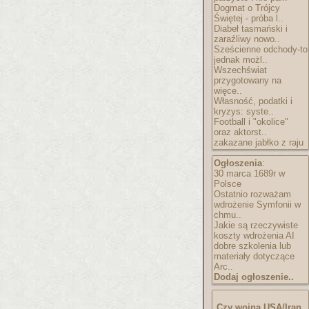
Dogmat o Trójcy
Świętej - próba l..
Diabeł tasmański i
zaraźliwy nowo..
Sześcienne odchody-to
jednak możl..
Wszechświat
przygotowany na
więce..
Własność, podatki i
kryzys: syste..
Football i "okolice"
oraz aktorst..
zakazane jabłko z raju
Ogłoszenia
:
30 marca 1689r w
Polsce
Ostatnio rozważam
wdrożenie Symfonii w
chmu..
Jakie są rzeczywiste
koszty wdrożenia AI
dobre szkolenia lub
materiały dotyczące
Arc..
Dodaj ogłoszenie..
Czy wojna USA/Iran