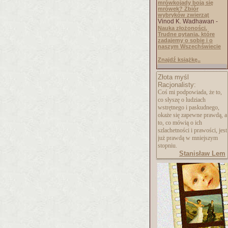
mrówkojady boją się
mrówek? Zbiór
wybryków zwierząt
Vinod K. Wadhawan -
Nauka złożoności.
Trudne pytania, które
zadajemy o sobie i o
naszym Wszechświecie
Znajdź książkę..
Złota myśl
Racjonalisty:
Coś mi podpowiada, że to,
co słyszę o ludziach
wstrętnego i paskudnego,
okaże się zapewne prawdą, a
to, co mówią o ich
szlachetności i prawości, jest
już prawdą w mniejszym
stopniu.
Stanisław Lem