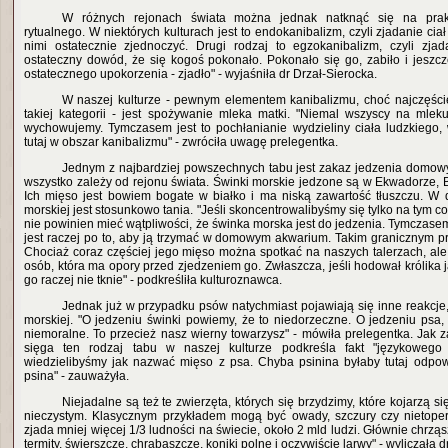
W różnych rejonach świata można jednak natknąć się na prak
rytualnego. W niektórych kulturach jest to endokanibalizm, czyli zjadanie ciał 
nimi ostatecznie zjednoczyć. Drugi rodzaj to egzokanibalizm, czyli zja
ostateczny dowód, że się kogoś pokonało. Pokonało się go, zabiło i jesz
ostatecznego upokorzenia - zjadło" - wyjaśniła dr Drzał-Sierocka.
W naszej kulturze - pewnym elementem kanibalizmu, choć najczęście
takiej kategorii - jest spożywanie mleka matki. "Niemal wszyscy na mlek
wychowujemy. Tymczasem jest to pochłanianie wydzieliny ciała ludzkiego
tutaj w obszar kanibalizmu" - zwróciła uwagę prelegentka.
Jednym z najbardziej powszechnych tabu jest zakaz jedzenia domowych
wszystko zależy od rejonu świata. Świnki morskie jedzone są w Ekwadorze, B
Ich mięso jest bowiem bogate w białko i ma niską zawartość tłuszczu. W
morskiej jest stosunkowo tania. "Jeśli skoncentrowalibyśmy się tylko na tym co 
nie powinien mieć wątpliwości, że świnka morska jest do jedzenia. Tymczas
jest raczej po to, aby ją trzymać w domowym akwarium. Takim granicznym prz
Chociaż coraz częściej jego mięso można spotkać na naszych talerzach, ale 
osób, która ma opory przed zjedzeniem go. Zwłaszcza, jeśli hodował królika
go raczej nie tknie" - podkreśliła kulturoznawca.
Jednak już w przypadku psów natychmiast pojawiają się inne reakcje,
morskiej. "O jedzeniu świnki powiemy, że to niedorzeczne. O jedzeniu psa,
niemoralne. To przecież nasz wierny towarzysz" - mówiła prelegentka. Jak z
sięga ten rodzaj tabu w naszej kulturze podkreśla fakt "językowego
wiedzielibyśmy jak nazwać mięso z psa. Chyba psinina byłaby tutaj odpow
psina" - zauważyła.
Niejadalne są też te zwierzęta, których się brzydzimy, które kojarzą 
nieczystym. Klasycznym przykładem mogą być owady, szczury czy nietop
zjada mniej więcej 1/3 ludności na świecie, około 2 mld ludzi. Głównie chrząs
termity, świerszcze, chrabąszcze, koniki polne i oczywiście larwy" - wyliczała 