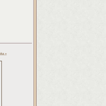
nka »