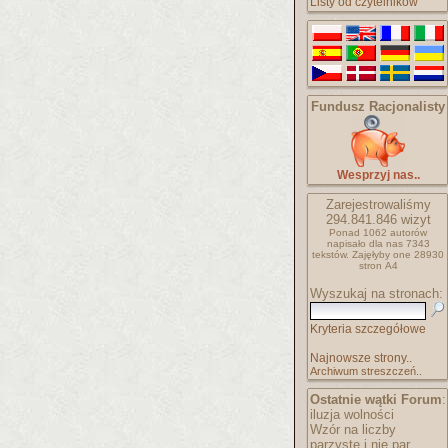
Listy od czytelników
Fundusz Racjonalisty
Wesprzyj nas..
Zarejestrowaliśmy
294.841.846
wizyt
Ponad 1062 autorów
napisało
dla nas 7343
tekstów.
Zajęłyby one 28930
stron A4
Wyszukaj na stronach:
Kryteria szczegółowe
Najnowsze strony..
Archiwum streszczeń..
Ostatnie wątki Forum
:
iluzja wolności
Wzór na liczby
parzyste i nie par..