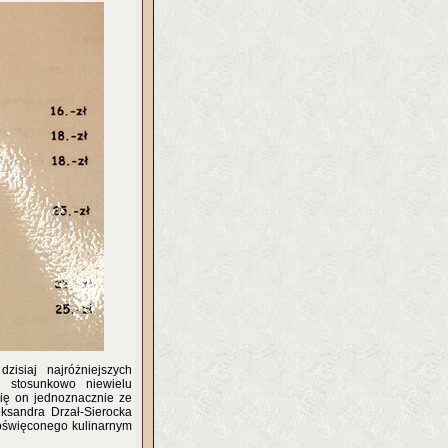
isiaj najróżniejszych
 stosunkowo niewielu
się on jednoznacznie ze
eksandra Drzał-Sierocka
oświęconego kulinarnym