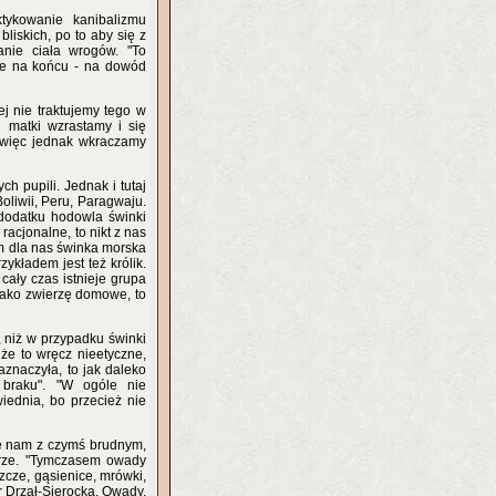
tykowanie kanibalizmu
bliskich, po to aby się z
danie ciała wrogów. "To
cze na końcu - na dowód
j nie traktujemy tego w
u matki wzrastamy i się
, więc jednak wkraczamy
 pupili. Jednak i tutaj
oliwii, Peru, Paragwaju.
 dodatku hodowla świnki
racjonalne, to nikt z nas
em dla nas świnka morska
ykładem jest też królik.
cały czas istnieje grupa
 jako zwierzę domowe, to
 niż w przypadku świnki
 że to wręcz nieetyczne,
aznaczyła, to jak daleko
 braku". "W ogóle nie
iednia, bo przecież nie
się nam z czymś brudnym,
erze. "Tymczasem owady
zcze, gąsienice, mrówki,
dr Drzał-Sierocka. Owady,