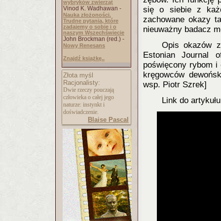
wybryków zwierząt
Vinod K. Wadhawan -
się o siebie z każ
Nauka złożoności.
zachowane okazy ta
Trudne pytania, które
zadajemy o sobie i o
nieuważny badacz moż
naszym Wszechświecie
John Brockman (red.) -
Opis okazów z
Nowy Renesans
Estonian Journal o
Znajdź książkę..
poświęcony rybom i 
kręgowców dewońskic
Złota myśl
Racjonalisty:
wsp. Piotr Szrek]
Dwie rzeczy pouczają
człowieka o całej jego
Link do artykuł
naturze: instynkt i
doświadczenie.
Blaise Pascal