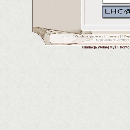
Regulamin publikacji
Bannery
Mapa
[
] [
] [
Racjonalista
Copyright
©
Fundacja Wolnej Myśli, kont