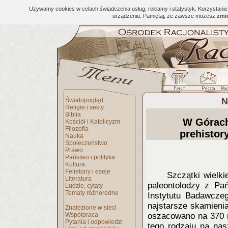
Używamy cookies w celach świadczenia usług, reklamy i statystyk. Korzystani
urządzeniu. Pamiętaj, że zawsze możesz
zmie
N
Światopogląd
Religie i sekty
Biblia
W Górach
Kościół i Katolicyzm
Filozofia
prehistor
Nauka
Społeczeństwo
Prawo
Państwo i polityka
Kultura
Felietony i eseje
Szczątki wielki
Literatura
paleontolodzy z Pa
Ludzie, cytaty
Tematy różnorodne
Instytutu Badawcze
najstarsze skamienia
Znalezione w sieci
Współpraca
oszacowano na 370 m
Pytania i odpowiedzi
tego rodzaju na nas