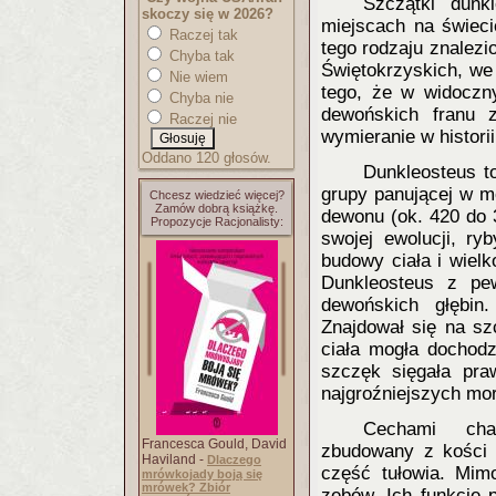
Szczątki dunk
skoczy się w 2026?
miejscach na świeci
Raczej tak
tego rodzaju znalez
Chyba tak
Świętokrzyskich, we 
Nie wiem
tego, że w widoczny
Chyba nie
dewońskich franu 
Raczej nie
wymieranie w historii
Oddano 120 głosów.
Dunkleosteus t
grupy panującej w m
Chcesz wiedzieć więcej?
Zamów dobrą książkę.
dewonu (ok. 420 do 
Propozycje Racjonalisty:
swojej ewolucji, ry
budowy ciała i wielk
Dunkleosteus z pe
dewońskich głębin
Znajdował się na sz
ciała mogła dochodz
szczęk sięgała pra
najgroźniejszych mors
Cechami char
Francesca Gould, David
zbudowany z kości s
Haviland -
Dlaczego
część tułowia. Mimo
mrówkojady boją się
mrówek? Zbiór
zębów. Ich funkcję 