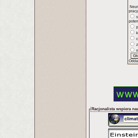
Neur
pracy
s
poten
p
k
c
z
n
Odda
Racjonalista wspiera na