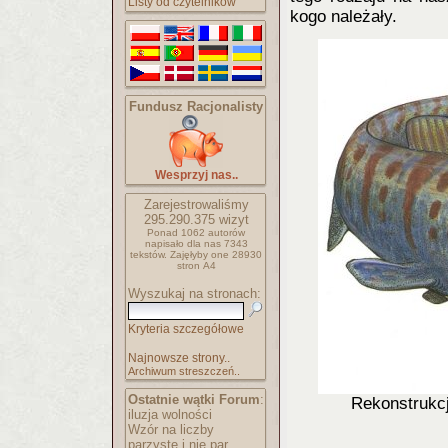
Listy od czytelników
kogo należały.
Fundusz Racjonalisty
Wesprzyj nas..
Zarejestrowaliśmy
295.290.375
wizyt
Ponad 1062 autorów
napisało
dla nas 7343
tekstów.
Zajęłyby one 28930
stron A4
Wyszukaj na stronach:
Kryteria szczegółowe
Najnowsze strony..
Archiwum streszczeń..
Ostatnie wątki Forum
:
Rekonstrukcj
iluzja wolności
Wzór na liczby
parzyste i nie par..