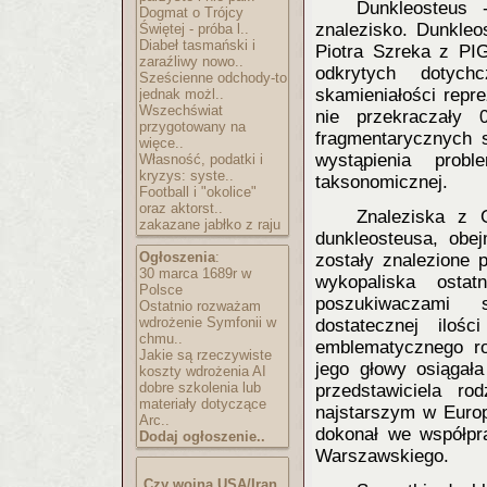
Dunkleos
teus 
Dogmat o Trójcy
znalezisko. Dunkleo
Świętej - próba l..
Diabeł tasmański i
Piotra Szreka z PI
zaraźliwy nowo..
odkrytych dotyc
Sześcienne odchody-to
skamieniałości repr
jednak możl..
Wszechświat
nie przekraczały 
przygotowany na
fragmentarycznych 
więce..
wystąpienia prob
Własność, podatki i
kryzys: syste..
taksonomicznej.
Football i "okolice"
oraz aktorst..
Znaleziska z 
zakazane jabłko z raju
dunkleosteusa, obe
Ogłoszenia
:
zostały znalezione 
30 marca 1689r w
wykopaliska osta
Polsce
poszukiwaczami s
Ostatnio rozważam
wdrożenie Symfonii w
dostatecznej ilośc
chmu..
emblematycznego ro
Jakie są rzeczywiste
jego głowy osiągał
koszty wdrożenia AI
dobre szkolenia lub
przedstawiciela r
materiały dotyczące
najstarszym w Europ
Arc..
dokonał we współpr
Dodaj ogłoszenie..
Warszawskiego.
Czy wojna USA/Iran