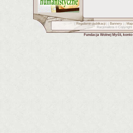
Regulamin publikacji
Bannery
Mapa
[
] [
] [
Racjonalista
Copyright
©
Fundacja Wolnej Myśli, kont