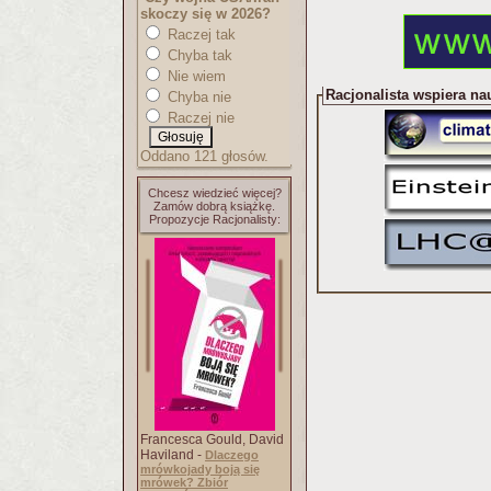
skoczy się w 2026?
Raczej tak
Chyba tak
Nie wiem
Racjonalista wspiera na
Chyba nie
Raczej nie
Oddano 121 głosów.
Chcesz wiedzieć więcej?
Zamów dobrą książkę.
Propozycje Racjonalisty:
Francesca Gould, David
Haviland -
Dlaczego
mrówkojady boją się
mrówek? Zbiór