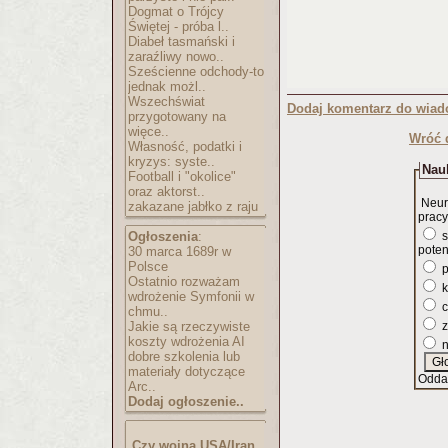
Dogmat o Trójcy
Świętej - próba l..
Diabeł tasmański i
zaraźliwy nowo..
Sześcienne odchody-to
jednak możl..
Wszechświat
Dodaj komentarz do wiad
przygotowany na
więce..
Wróć 
Własność, podatki i
kryzys: syste..
Nauk
Football i "okolice"
oraz aktorst..
Neur
zakazane jabłko z raju
pracy
Ogłoszenia
:
s
poten
30 marca 1689r w
Polsce
p
Ostatnio rozważam
k
wdrożenie Symfonii w
c
chmu..
Jakie są rzeczywiste
z
koszty wdrożenia AI
n
dobre szkolenia lub
materiały dotyczące
Odda
Arc..
Dodaj ogłoszenie..
Czy wojna USA/Iran