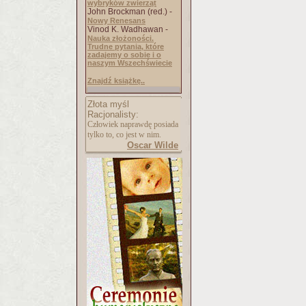
wybryków zwierząt
John Brockman (red.) -
Nowy Renesans
Vinod K. Wadhawan -
Nauka złożoności.
Trudne pytania, które
zadajemy o sobie i o
naszym Wszechświecie
Znajdź książkę..
Złota myśl
Racjonalisty:
Człowiek naprawdę posiada
tylko to, co jest w nim.
Oscar Wilde