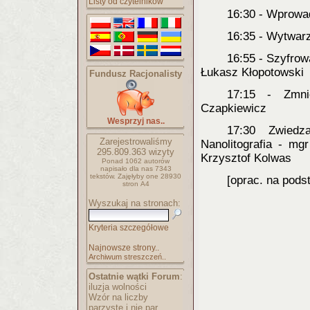
Listy od czytelników
16:30 - Wprowa
16:35 - Wytwarz
16:55 - Szyfro
Łukasz Kłopotowski
Fundusz Racjonalisty
17:15 - Zmni
Czapkiewicz
Wesprzyj nas..
17:30 Zwiedz
Zarejestrowaliśmy
Nanolitografia - mg
295.809.363
wizyty
Krzysztof Kolwas
Ponad 1062 autorów
napisało
dla nas 7343
tekstów.
Zajęłyby one 28930
[oprac. na pods
stron A4
Wyszukaj na stronach:
Kryteria szczegółowe
Najnowsze strony..
Archiwum streszczeń..
Ostatnie wątki Forum
:
iluzja wolności
Wzór na liczby
parzyste i nie par..