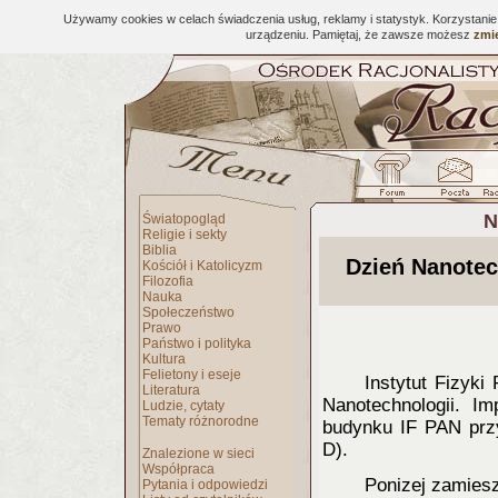
Używamy cookies w celach świadczenia usług, reklamy i statystyk. Korzystani
urządzeniu. Pamiętaj, że zawsze możesz
zmie
N
Światopogląd
Religie i sekty
Biblia
Dzień Nanotec
Kościół i Katolicyzm
Filozofia
Nauka
Społeczeństwo
Prawo
Państwo i polityka
Kultura
Felietony i eseje
Instytut Fizyki
Literatura
Nanotechnologii. I
Ludzie, cytaty
Tematy różnorodne
budynku IF PAN przy
D).
Znalezione w sieci
Współpraca
Ponizej zamies
Pytania i odpowiedzi