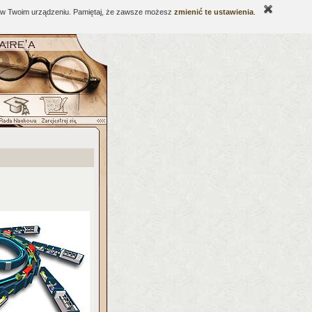
ne w Twoim urządzeniu. Pamiętaj, że zawsze możesz
zmienić te ustawienia
.