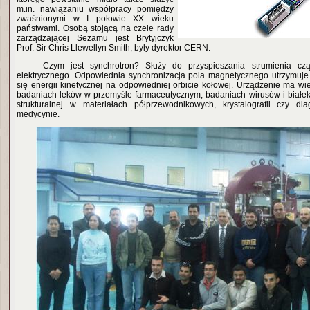
m.in. nawiązaniu współpracy pomiędzy
zwaśnionymi w I połowie XX wieku
państwami. Osobą stojącą na czele rady
zarządzającej Sezamu jest Brytyjczyk
Prof. Sir Chris Llewellyn Smith, były dyrektor CERN.
Czym jest synchrotron? Służy do przyspieszania strumienia czą
elektrycznego. Odpowiednia synchronizacja pola magnetycznego utrzymuje 
się energii kinetycznej na odpowiedniej orbicie kołowej. Urządzenie ma wi
badaniach leków w przemyśle farmaceutycznym, badaniach wirusów i białek, 
strukturalnej w materiałach półprzewodnikowych, krystalografii czy d
medycynie.