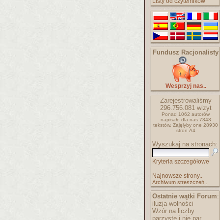
Listy od czytelników
Fundusz Racjonalisty
Wesprzyj nas..
Zarejestrowaliśmy
296.756.081
wizyt
Ponad 1062 autorów
napisało
dla nas 7343
tekstów.
Zajęłyby one 28930
stron A4
Wyszukaj na stronach:
Kryteria szczegółowe
Najnowsze strony..
Archiwum streszczeń..
Ostatnie wątki Forum
:
iluzja wolności
Wzór na liczby
parzyste i nie par..