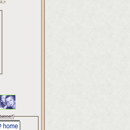
a »
 banner!