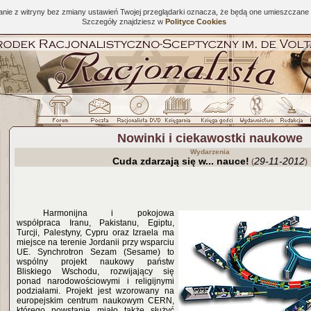
tanie z witryny bez zmiany ustawień Twojej przeglądarki oznacza, że będą one umieszcza
Szczegóły znajdziesz w
Polityce Cookies
Nowinki i ciekawostki naukowe
Wydarzenia
Cuda zdarzają się w... nauce!
29-11-2012
(
)
Harmonij
na i pokojowa
współpraca Iranu, Pakistanu, Egiptu,
Turcji, Palestyny, Cypru oraz Izraela ma
miejsce na terenie Jordanii przy wsparciu
UE. Synchrotron Sezam (Sesame) to
wspólny projekt naukowy państw
Bliskiego Wschodu, rozwijający się
ponad narodowościowymi i religijnymi
podziałami. Projekt jest wzorowany na
europejskim centrum naukowym CERN,
którego powstanie miało także służyć