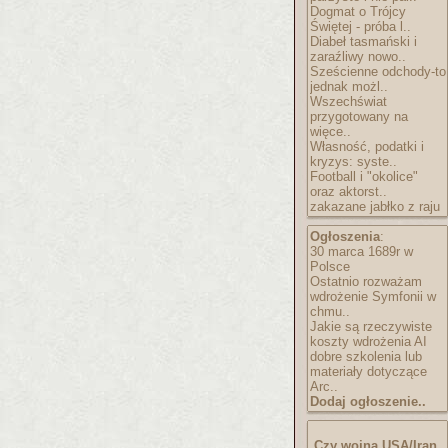
Dogmat o Trójcy
Świętej - próba l..
Diabeł tasmański i
zaraźliwy nowo..
Sześcienne odchody-to
jednak możl..
Wszechświat
przygotowany na
więce..
Własność, podatki i
kryzys: syste..
Football i "okolice"
oraz aktorst..
zakazane jabłko z raju
Ogłoszenia
:
30 marca 1689r w
Polsce
Ostatnio rozważam
wdrożenie Symfonii w
chmu..
Jakie są rzeczywiste
koszty wdrożenia AI
dobre szkolenia lub
materiały dotyczące
Arc..
Dodaj ogłoszenie..
Czy wojna USA/Iran