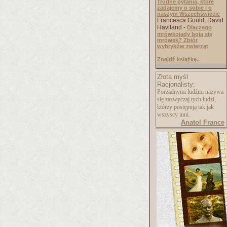
Trudne pytania, które
zadajemy o sobie i o
naszym Wszechświecie
Francesca Gould, David
Haviland -
Dlaczego
mrówkojady boją się
mrówek? Zbiór
wybryków zwierząt
Znajdź książkę..
Złota myśl
Racjonalisty:
Porządnymi ludźmi nazywa
się zazwyczaj tych ludzi,
którzy postępują tak jak
wszyscy inni.
Anatol France