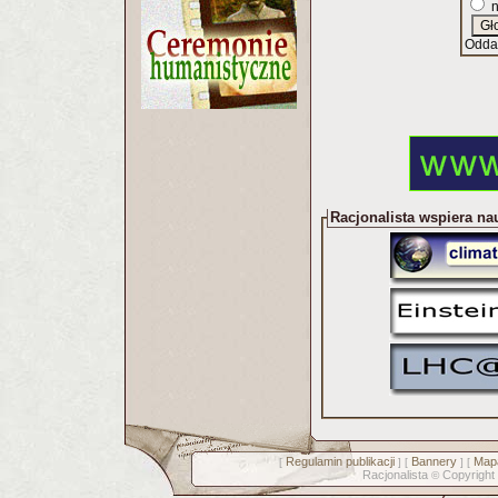
n
Odda
Racjonalista wspiera na
Regulamin publikacji
Bannery
Mapa
[
] [
] [
Racjonalista
Copyright
©