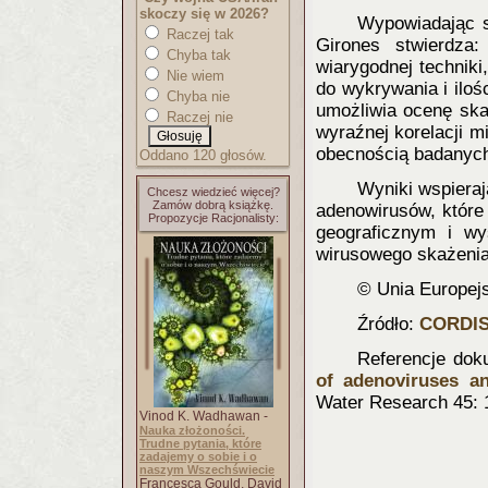
skoczy się w 2026?
Wypowiadając s
Raczej tak
Girones stwierdza
Chyba tak
wiarygodnej technik
Nie wiem
do wykrywania i ilo
Chyba nie
umożliwia ocenę ska
Raczej nie
wyraźnej korelacji m
obecnością badanych
Oddano 120 głosów.
Wyniki wspieraj
Chcesz wiedzieć więcej?
Zamów dobrą książkę.
adenowirusów, które
Propozycje Racjonalisty:
geograficznym i w
wirusowego skażeni
© Unia Europej
Źródło:
CORDI
Referencje dok
of adenoviruses an
Water Research 45: 1
Vinod K. Wadhawan -
Nauka złożoności.
Trudne pytania, które
zadajemy o sobie i o
naszym Wszechświecie
Francesca Gould, David