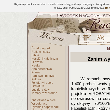
Używamy cookies w celach świadczenia usług, reklamy i statystyk. Korzystani
urządzeniu. Pamiętaj, że zawsze możesz
zmie
N
Światopogląd
Religie i sekty
Biblia
Zanim wy
Kościół i Katolicyzm
Filozofia
Nauka
Społeczeństwo
Prawo
Państwo i polityka
W ramach nowy
Kultura
Felietony i eseje
1.400 próbek wody 
Literatura
kąpieliskowych w 9
Ludzie, cytaty
Tematy różnorodne
projektu VIROBATH
norowirusów na euro
Znalezione w sieci
dyrektywy 76/160
Współpraca
Pytania i odpowiedzi
kąpieliskach), któr