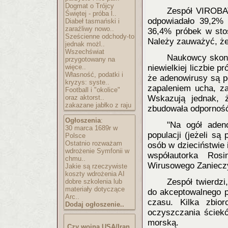
Dogmat o Trójcy
Zespół VIROBAT
Świętej - próba l..
odpowiadało 39,2% 
Diabeł tasmański i
zaraźliwy nowo..
36,4% próbek w sto
Sześcienne odchody-to
Należy zauważyć, że 
jednak możl..
Wszechświat
Naukowcy skons
przygotowany na
więce..
niewielkiej liczbie 
Własność, podatki i
że adenowirusy są po
kryzys: syste..
zapaleniem ucha, za
Football i "okolice"
oraz aktorst..
Wskazują jednak, 
zakazane jabłko z raju
zbudowała odporność
Ogłoszenia
:
"Na ogół aden
30 marca 1689r w
populacji (jeżeli są
Polsce
Ostatnio rozważam
osób w dzieciństwie i
wdrożenie Symfonii w
współautorka Ros
chmu..
Wirusowego Zaniecz
Jakie są rzeczywiste
koszty wdrożenia AI
Zespół twierdzi
dobre szkolenia lub
materiały dotyczące
do akceptowalnego p
Arc..
czasu. Kilka zbio
Dodaj ogłoszenie..
oczyszczania ściekó
morską.
Czy wojna USA/Iran