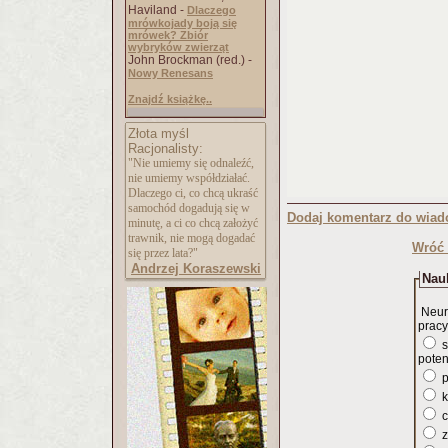
Haviland -
Dlaczego
mrówkojady boją się
mrówek? Zbiór
wybryków zwierząt
John Brockman (red.) -
Nowy Renesans
Znajdź książkę..
Złota myśl
Racjonalisty:
"Nie umiemy się odnaleźć,
nie umiemy współdziałać.
Dlaczego ci, co chcą ukraść
samochód dogadują się w
Dodaj komentarz do wiad
minutę, a ci co chcą założyć
trawnik, nie mogą dogadać
Wróć 
się przez lata?"
Andrzej Koraszewski
Nauk
Neur
pracy
s
poten
p
k
c
z