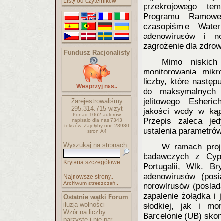
Listy od czytelników
przekrojowego tem
Programu Ramowe
czasopiśmie Wate
adenowirusów i n
zagrożenie dla zdrow
Fundusz Racjonalisty
Mimo niskich
monitorowania mik
liczby, które nastę
Wesprzyj nas..
do maksymalnych 
jelitowego i Esheri
Zarejestrowaliśmy
295.314.715
wizyt
jakości wody w kąpi
Ponad 1062 autorów
Przepis zaleca je
napisało
dla nas 7343
tekstów.
Zajęłyby one 28930
ustalenia parametró
stron A4
Wyszukaj na stronach:
W ramach proj
badawczych z Cypru
Kryteria szczegółowe
Portugalii, Wlk. B
adenowirusów (posi
Najnowsze strony..
Archiwum streszczeń..
norowirusów (posiad
zapalenie żołądka i 
Ostatnie wątki Forum
:
iluzja wolności
słodkiej, jak i m
Wzór na liczby
Barcelonie (UB) skon
parzyste i nie par..