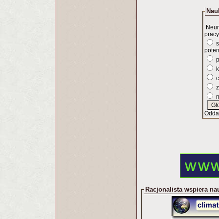
Nauk
Neur
pracy
s
poten
p
k
c
z
n
Odda
Racjonalista wspiera na