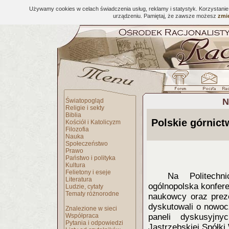
Używamy cookies w celach świadczenia usług, reklamy i statystyk. Korzystani
urządzeniu. Pamiętaj, że zawsze możesz
zmie
N
Światopogląd
Religie i sekty
Biblia
Polskie górnict
Kościół i Katolicyzm
Filozofia
Nauka
Społeczeństwo
Prawo
Państwo i polityka
Kultura
Felietony i eseje
Na Politechn
Literatura
ogólnopolska konfere
Ludzie, cytaty
Tematy różnorodne
naukowcy oraz preze
dyskutowali o nowoc
Znalezione w sieci
Współpraca
paneli dyskusyjny
Pytania i odpowiedzi
Jastrzębskiej Spółki