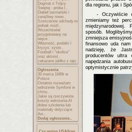
Dogmat o Trójcy
dla regionu, jak i Spó
Świętej - próba l..
Diabeł tasmański i
- Oczywiście 
zaraźliwy nowo..
zmieniamy też perce
Sześcienne odchody-to
jednak możl..
międzynarodowej. 
Wszechświat
sposób. Moglibyśmy
przygotowany na
zmniejsza emisyjność
więce..
Własność, podatki i
finansowo uda nam 
kryzys: syste..
nadzieję, że Jas
Football i "okolice"
producentów ultra
oraz aktorst..
zakazane jabłko z raju
napędzania autobu
optymistycznie patrz
Ogłoszenia
:
30 marca 1689r w
Polsce
Ostatnio rozważam
wdrożenie Symfonii w
chmu..
Jakie są rzeczywiste
koszty wdrożenia AI
dobre szkolenia lub
materiały dotyczące
Arc..
Dodaj ogłoszenie..
Czy wojna USA/Iran