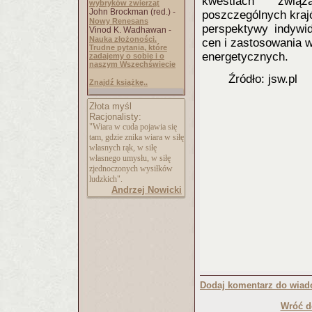
kwestiach zwią
wybryków zwierząt
John Brockman (red.) -
poszczególnych krajó
Nowy Renesans
perspektywy indywi
Vinod K. Wadhawan -
Nauka złożoności.
cen i zastosowania 
Trudne pytania, które
energetycznych.
zadajemy o sobie i o
naszym Wszechświecie
Źródło: jsw.pl
Znajdź książkę..
Złota myśl
Racjonalisty:
"Wiara w cuda pojawia się
tam, gdzie znika wiara w siłę
własnych rąk, w siłę
własnego umysłu, w siłę
zjednoczonych wysiłków
ludzkich".
Andrzej Nowicki
Dodaj komentarz do wiad
Wróć d