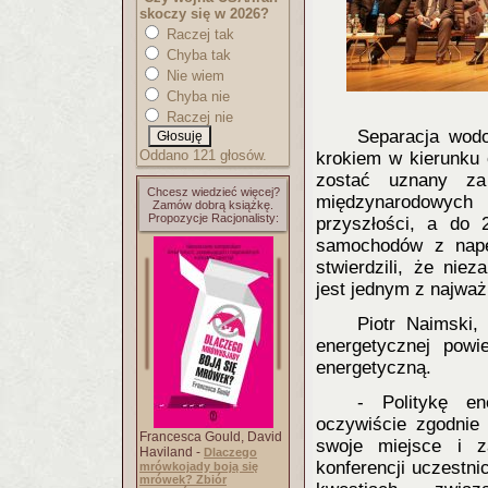
skoczy się w 2026?
Raczej tak
Chyba tak
Nie wiem
Chyba nie
Raczej nie
Separacja wod
Oddano 121 głosów.
krokiem w kierunku
zostać uznany za 
Chcesz wiedzieć więcej?
międzynarodowych 
Zamów dobrą książkę.
Propozycje Racjonalisty:
przyszłości, a do
samochodów z napę
stwierdzili, że nie
jest jednym z najwa
­Piotr Naimski,
energetycznej powi
energetyczną.
- Politykę e
oczywiście zgodnie
Francesca Gould, David
swoje miejsce i z
Haviland -
Dlaczego
konferencji uczestni
mrówkojady boją się
mrówek? Zbiór