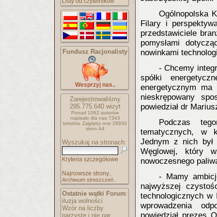
Listy od czytelników
Ogólnopolska K
Filary i perspektyw
przedstawiciele bran
pomysłami dotyczą
Fundusz Racjonalisty
nowinkami technolog
- Chcemy integr
spółki energetycz
Wesprzyj nas..
energetycznym ma 
nieskrępowany spo
Zarejestrowaliśmy
powiedział dr Marius
295.775.640
wizyt
Ponad 1062 autorów
napisało
dla nas 7343
Podczas tego
tekstów.
Zajęłyby one 28930
stron A4
tematycznych, w kt
Jednym z nich był 
Wyszukaj na stronach:
Węglowej, który w
Kryteria szczegółowe
nowoczesnego paliwa
Najnowsze strony..
- Mamy ambicj
Archiwum streszczeń..
najwyższej czystoś
Ostatnie wątki Forum
:
technologicznych w 
iluzja wolności
wprowadzenia odp
Wzór na liczby
powiedział prezes 
parzyste i nie par..