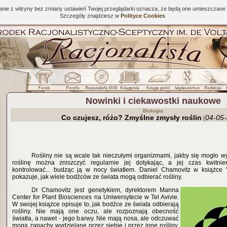
tanie z witryny bez zmiany ustawień Twojej przeglądarki oznacza, że będą one umieszcza
Szczegóły znajdziesz w
Polityce Cookies
Nowinki i ciekawostki naukowe
Biologia
Co czujesz, różo? Zmyślne zmysły roślin
04-05
(
Rośliny nie są wcale tak nieczułymi organizmami, jakby się mogło w
roślinę można zniszczyć regularnie jej dotykając, a jej czas kwitni
kontrolować... budząc ją w nocy światłem. Daniel Chamovitz w książce "
pokazuje, jak wiele bodźców ze świata mogą odbierać rośliny.
Dr Chamovitz jest genetykiem, dyrektorem Manna
Center for Plant Biosciences na Uniwersytecie w Tel Avivie.
W swojej książce opisuje to, jak bodźce ze świata odbierają
rośliny. Nie mają one oczu, ale rozpoznają obecność
światła, a nawet - jego barwy. Nie mają nosa, ale odczuwać
mogą zapachy wydzielane przez siebie i przez inne rośliny.