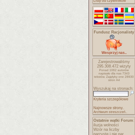
Listy od czytelników
Fundusz Racjonalisty
Wesprzyj nas..
Zarejestrowaliśmy
295.308.472
wizyty
Ponad 1062 autorów
napisało
dla nas 7343
tekstów.
Zajęłyby one 28930
stron A4
Wyszukaj na stronach:
Kryteria szczegółowe
Najnowsze strony..
Archiwum streszczeń..
Ostatnie wątki Forum
:
iluzja wolności
Wzór na liczby
parzyste i nie par..