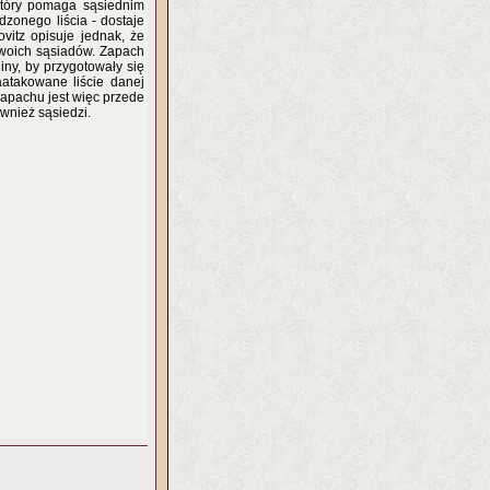
który pomaga sąsiednim
zonego liścia - dostaje
vitz opisuje jednak, że
swoich sąsiadów. Zapach
iny, by przygotowały się
aatakowane liście danej
 zapachu jest więc przede
wnież sąsiedzi.