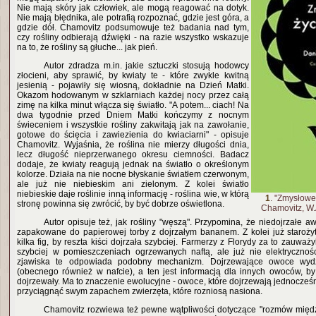
Nie mają skóry jak człowiek, ale mogą reagować na dotyk.
Nie mają błędnika, ale potrafią rozpoznać, gdzie jest góra, a
gdzie dół. Chamovitz podsumowuje też badania nad tym,
czy rośliny odbierają dźwięki - na razie wszystko wskazuje
na to, że rośliny są głuche... jak pień.
Autor zdradza m.in. jakie sztuczki stosują hodowcy
złocieni, aby sprawić, by kwiaty te - które zwykle kwitną
jesienią - pojawiły się wiosną, dokładnie na Dzień Matki.
Okazom hodowanym w szklarniach każdej nocy przez całą
zimę na kilka minut włącza się światło. "A potem... ciach! Na
dwa tygodnie przed Dniem Matki kończymy z nocnym
świeceniem i wszystkie rośliny zakwitają jak na zawołanie,
gotowe do ścięcia i zawiezienia do kwiaciarni" - opisuje
Chamovitz. Wyjaśnia, że roślina nie mierzy długości dnia,
lecz długość nieprzerwanego okresu ciemności. Badacz
dodaje, że kwiaty reagują jednak na światło o określonym
kolorze. Działa na nie nocne błyskanie światłem czerwonym,
ale już nie niebieskim ani zielonym. Z kolei światło
niebieskie daje roślinie inną informację - roślina wie, w którą
1
. "Zmysłowe 
stronę powinna się zwrócić, by być dobrze oświetlona.
Chamovitz, W
Autor opisuje też, jak rośliny "węszą". Przypomina, że niedojrzałe 
zapakowane do papierowej torby z dojrzałym bananem. Z kolei już starożytn
kilka fig, by reszta kiści dojrzała szybciej. Farmerzy z Florydy za to zauważy
szybciej w pomieszczeniach ogrzewanych naftą, ale już nie elektrycznoś
zjawiska te odpowiada podobny mechanizm. Dojrzewające owoce wydz
(obecnego również w nafcie), a ten jest informacją dla innych owoców, b
dojrzewały. Ma to znaczenie ewolucyjne - owoce, które dojrzewają jednocze
przyciągnąć swym zapachem zwierzęta, które rozniosą nasiona.
Chamovitz rozwiewa też pewne wątpliwości dotyczące "rozmów między