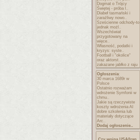
Dogmat o Trójcy
Świętej - próba l..
Diabeł tasmański i
zaraźliwy nowo..
Sześcienne odchody-to
jednak możl..
Wszechświat
przygotowany na
więce..
Własność, podatki i
kryzys: syste..
Football i "okolice"
oraz aktorst..
zakazane jabłko z raju
Ogłoszenia
:
30 marca 1689r w
Polsce
Ostatnio rozważam
wdrożenie Symfonii w
chmu..
Jakie są rzeczywiste
koszty wdrożenia AI
dobre szkolenia lub
materiały dotyczące
Arc..
Dodaj ogłoszenie..
Czy wojna USA/Iran