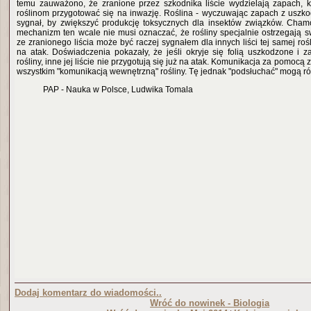
temu zauważono, że zranione przez szkodnika liście wydzielają zapach, 
roślinom przygotować się na inwazję. Roślina - wyczuwając zapach z uszkod
sygnał, by zwiększyć produkcję toksycznych dla insektów związków. Chamo
mechanizm ten wcale nie musi oznaczać, że rośliny specjalnie ostrzegają 
ze zranionego liścia może być raczej sygnałem dla innych liści tej samej rośl
na atak. Doświadczenia pokazały, że jeśli okryje się folią uszkodzone i z
rośliny, inne jej liście nie przygotują się już na atak. Komunikacja za pomocą
wszystkim "komunikacją wewnętrzną" rośliny. Tę jednak "podsłuchać" mogą ró
PAP - Nauka w Polsce, Ludwika Tomala
Dodaj komentarz do wiadomości..
Wróć do nowinek - Biologia