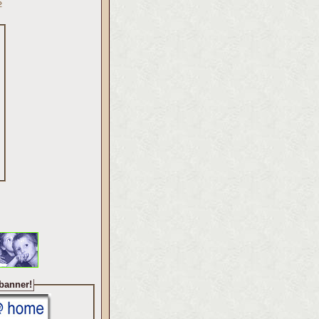
»
 banner!