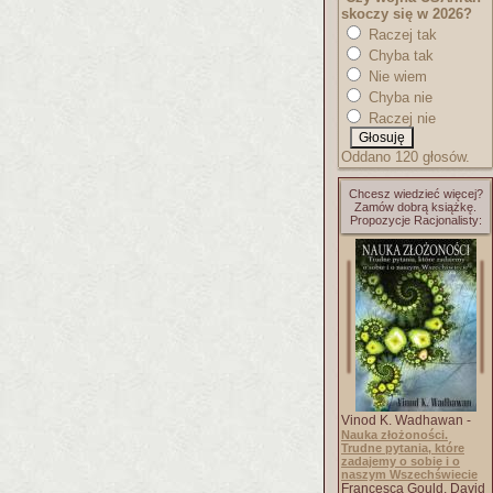
skoczy się w 2026?
Raczej tak
Chyba tak
Nie wiem
Chyba nie
Raczej nie
Oddano 120 głosów.
Chcesz wiedzieć więcej?
Zamów dobrą książkę.
Propozycje Racjonalisty:
Vinod K. Wadhawan -
Nauka złożoności.
Trudne pytania, które
zadajemy o sobie i o
naszym Wszechświecie
Francesca Gould, David