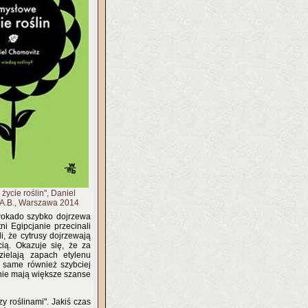
życie roślin", Daniel
.A.B., Warszawa 2014
awokado szybko dojrzewa
i Egipcjanie przecinali
li, że cytrusy dojrzewają
cią. Okazuje się, że za
ielają zapach etylenu
y same również szybciej
śnie mają większe szanse
 roślinami". Jakiś czas