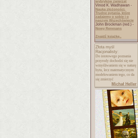
wybryków zwierząt
Vinod K. Wadhawan -
Nauka złożoności.
Trudne pytania, które
zadajemy o sobie i o
naszym Wszechświecie
John Brockman (red.) -
Nowy Renesans
Znajdź książkę..
Złota myśl
Racjonalisty:
Do istotowego poznania
przyrody dochodzi się nie
wmyśliwaniem się w naturę
bytu, lecz matematycznym
modelowaniem tego, co da
się zmierzyć
Michał Heller