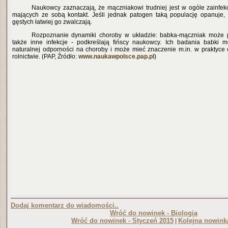
Naukowcy zaznaczają, że mączniakowi trudniej jest w ogóle zainfek
mających ze sobą kontakt. Jeśli jednak patogen taką populację opanuje, 
gęstych łatwiej go zwalczają.
Rozpoznanie dynamiki choroby w układzie: babka-mączniak może 
także inne infekcje - podkreślają fińscy naukowcy. Ich badania babki 
naturalnej odporności na choroby i może mieć znaczenie m.in. w praktyce
rolnictwie. (PAP, Źródło:
www.naukawpolsce.pap.pl
)
Dodaj komentarz do wiadomości..
Wróć do nowinek - Biologia
Wróć do nowinek - Styczeń 2015
Kolejna nowink
|