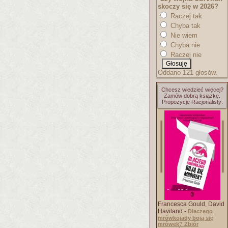
skoczy się w 2026?
Raczej tak
Chyba tak
Nie wiem
Chyba nie
Raczej nie
Oddano 121 głosów.
Chcesz wiedzieć więcej?
Zamów dobrą książkę.
Propozycje Racjonalisty:
Francesca Gould, David
Haviland -
Dlaczego
mrówkojady boją się
mrówek? Zbiór