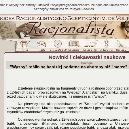
tanie z witryny bez zmiany ustawień Twojej przeglądarki oznacza, że będą one umieszcza
Szczegóły znajdziesz w
Polityce Cookies
Nowinki i ciekawostki naukowe
Biologia
"Wyspy" roślin są bardziej podatne na choroby niż "morze" 
Dzielenie skupisk roślin na fragmenty utrudnia roślinom opór przed at
z 12-letnich badań prowadzonych na Wyspach Alandzkich na Bałtyku, duże po
przed patogenami o wiele skuteczniej, niż mniejsze ich "wyspy".
Na pierwszy rzut oka przedstawione w "Science" wyniki badania w
zdrowym rozsądkiem. Można bowiem sądzić, że duże i gęste skupiska roślin 
czynników chorobotwórczych, niż go utrudniają.
Co innego wynika jednak z 12-letnich obserwacji czterech tysięcy różn
babki lancetowatej (Plantago lanceolata). Jussi Jousimo z Uniwers
współpracownicy sprawdzali, jak różne populacje babki znoszą ataki grzy