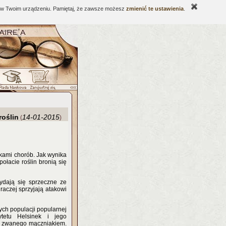
ne w Twoim urządzeniu. Pamiętaj, że zawsze możesz
zmienić te ustawienia
.
roślin
14-01-2015
(
)
akami chorób. Jak wynika
łacie roślin bronią się
ydają się sprzeczne ze
raczej sprzyjają atakowi
ych populacji popularnej
ytetu Helsinek i jego
ba zwanego mączniakiem.