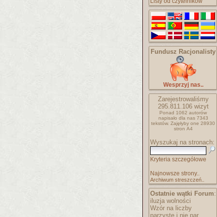
Listy od czytelników
Fundusz Racjonalisty
Wesprzyj nas..
Zarejestrowaliśmy
295.811.106
wizyt
Ponad 1062 autorów
napisało
dla nas 7343
tekstów.
Zajęłyby one 28930
stron A4
Wyszukaj na stronach:
Kryteria szczegółowe
Najnowsze strony..
Archiwum streszczeń..
Ostatnie wątki Forum
:
iluzja wolności
Wzór na liczby
parzyste i nie par..