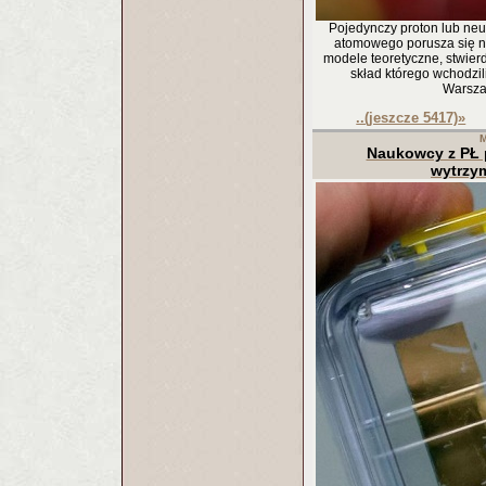
Pojedynczy proton lub neu
atomowego porusza się ni
modele teoretyczne, stwie
skład którego wchodzili
Warsza
..(jeszcze 5417)
»
M
Naukowcy z PŁ p
wytrzy