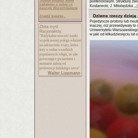
Trudne pytania, które
polifenolowym. Strukturę zwi
zadajemy o sobie i o
..
Kostanecki, J. Miłobędzka
naszym Wszechświecie
Dziwne rzeczy dzieją
Znajdź książkę..
Pojedyncze protony lub neu
inaczej, niż przewidywały to m
Złota myśl
Uniwersytetu Warszawskiego.
Racjonalisty:
w jaki od kilkudziesięciu la
"Radykalna nowość nauki
współczesnej polega właśnie
na odrzuceniu wiary, która
leży u sedna wszelkich
popularnych religii, że siły
poruszające gwiazdami i
atomami zależą od
preferencji ludzkiego serca".
Walter Lippmann