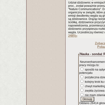
Udział dżdżownic w emisjach
proc., został poważnie przes
"Nature Communications". D
organiczny w związki, które 
emisji dwutlenku węgla są gl
są dżdżownice. Drążąc korytar
ściółkę, dżdżownice przyczyni
napowietrzenia, przemieszcz
dżdżownic przyspiesza rozkła
węgla. Uczestniczą również 
2485)
»
Zobac
Pokaż
Nauka - sondaż R
Neuroenhancement,
pracy mózgu to:
sposób na opty
potencjału
pożyteczna dzi
kolejny krok ku
chwyt marketin
zwykła życiowa
nie mam zdani
Oddano 26414 głos