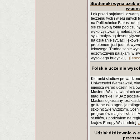
Studencki wynalazek p
własne
Lęk przed pająkami, otwartą
leczeniu tych i wielu innyc
na Politechnice Białostocki
się ze swoją fobią pod czujn
wykorzystywaną metodą lecze
systematyczną desensytyzacj
na działanie sytuacji lękowe
problemem jest jednak wytw
lękowego. Trudno sobie wyo
egzotycznymi pająkami w sw
..(jesz
wysokiego budynku,
Polskie uczelnie wyso
Kierunki studiów prowadzon
Uniwersytet Warszawski, Ak
miejsca wśród uczelni krajó
Masters. W zestawieniach u
magisterskie i MBA z podzia
Masters ogłaszany jest każd
go francuska agencja ratingo
szkolnictwie wyższym. Oceni
programów magisterskich i M
studiów, z podziałem na regi
.
krajów Europy Wschodniej.
Udział dżdżownic w e
przesz