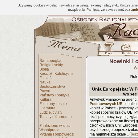
Używamy cookies w celach świadczenia usług, reklamy i statystyk. Korzystani
urządzeniu. Pamiętaj, że zawsze możesz
zmie
Nowinki i 
Światopogląd
Religie i sekty
W
Biblia
Kościół i Katolicyzm
Rok
Filozofia
Nauka
Społeczeństwo
Unia Europejska: W P
Prawo
wobec 
Państwo i polityka
Kultura
Antydyskryminacyjna agencja
Felietony i eseje
Podstawowych UE
- obaliła
Literatura
kobiet w Polsce - jesteśmy k
Ludzie, cytaty
kobiet spośród krajów UE. Prz
Tematy różnorodne
skali przemocy, czyli tej zgła
przeprowadzone na licznej g
członkowskich Unii Europejsk
Znalezione w sieci
psychicznego poprzez izolacj
Współpraca
..(jes
Pytania i odpowiedzi
ma najmniejszą skalę