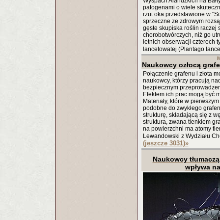
Wyspach Alandzkich na Bałtyk
patogenami o wiele skuteczni
rzut oka przedstawione w "S
sprzeczne ze zdrowym rozsą
gęste skupiska roślin raczej
chorobotwórczych, niż go utr
letnich obserwacji czterech 
lancetowatej (Plantago lance
M
Naukowcy ozłocą grafen
Połączenie grafenu i złota m
naukowcy, którzy pracują na
bezpiecznym przeprowadzeni
Efektem ich prac mogą być m
Materiały, które w pierwszy
podobne do zwykłego grafen
strukturę, składającą się z 
struktura, zwana tlenkiem gra
na powierzchni ma atomy tlen
Lewandowski z Wydziału Ch
(jeszcze 3031)
»
Naukowcy tłumaczą,
wpływa na