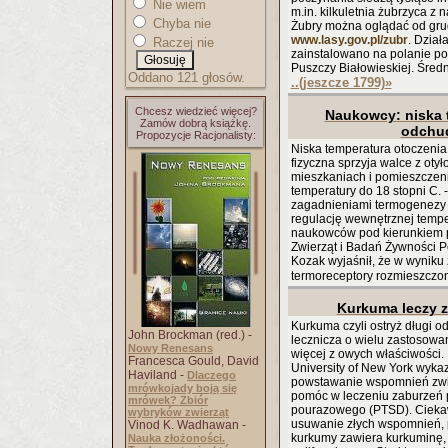
Nie wiem
m.in. kilkuletnia żubrzyca z 
Chyba nie
Żubry można oglądać od grud
www.lasy.gov.pl/zubr
. Dział
Raczej nie
zainstalowano na polanie po
Puszczy Białowieskiej. Średni
Oddano 121 głosów.
..(jeszcze 1799)
»
Chcesz wiedzieć więcej?
Naukowcy: niska 
Zamów dobrą książkę.
odchu
Propozycje Racjonalisty:
Niska temperatura otoczeni
fizyczna sprzyja walce z otył
mieszkaniach i pomieszczenia
temperatury do 18 stopni C.
zagadnieniami termogenezy 
regulację wewnętrznej tempe
naukowców pod kierunkiem pr
Zwierząt i Badań Żywności Po
Kozak wyjaśnił, że w wyniku 
termoreceptory rozmieszczo
Kurkuma leczy 
Kurkuma czyli ostryż długi od
John Brockman (red.) -
lecznicza o wielu zastosowa
Nowy Renesans
więcej z owych właściwości.
Francesca Gould, David
University of New York wyka
Haviland -
Dlaczego
powstawanie wspomnień zwi
mrówkojady boją się
pomóc w leczeniu zaburzeń p
mrówek? Zbiór
pourazowego (PTSD). Ciekaw
wybryków zwierząt
usuwanie złych wspomnień, p
Vinod K. Wadhawan -
kurkumy zawiera kurkuminę, 
Nauka złożoności.