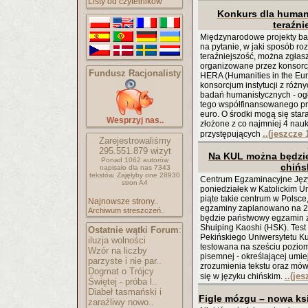
Listy od czytelników
Konkurs dla humani
teraźni
Międzynarodowe projekty bad
na pytanie, w jaki sposób ro
teraźniejszość, można zgłasz
organizowane przez konsorc
Fundusz Racjonalisty
HERA (Humanities in the Eu
konsorcjum instytucji z róż
badań humanistycznych - ogło
tego współfinansowanego pr
euro. O środki mogą się st
Wesprzyj nas..
złożone z co najmniej 4 nau
..(jeszcze 
przystępujących
Zarejestrowaliśmy
295.551.879
wizyt
Na KUL można będzie
Ponad 1062 autorów
chińs
napisało
dla nas 7343
tekstów.
Zajęłyby one 28930
Centrum Egzaminacyjne Jęz
stron A4
poniedziałek w Katolickim Un
piąte takie centrum w Polsce
Najnowsze strony..
egzaminy zaplanowano na 2
Archiwum streszczeń..
będzie państwowy egzamin z
Shuiping Kaoshi (HSK). Tes
Ostatnie wątki Forum
:
Pekińskiego Uniwersytetu Kul
iluzja wolności
testowana na sześciu poziom
Wzór na liczby
pisemnej - określającej umiej
parzyste i nie par..
zrozumienia tekstu oraz mów
Dogmat o Trójcy
..(je
się w języku chińskim.
Świętej - próba l..
Diabeł tasmański i
Figle mózgu – nowa ksi
zaraźliwy nowo..