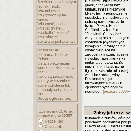
Niektórzy ludzie umierają z
Sześcienne odchody-to
głodu, choć jedzą bez
jednak możl..
umiaru, inni są niezwykle
Wszechświat
błyskotliwi, a jednocześnie
przygotowany na
upośledzeni umysłowo, nie
więce..
potrafią nawet zliczyć do
Własność, podatki i
trzech. Pisze o tym Irena
kryzys: syste..
Cieślińska w książce
Football i "okolice"
"Pomyleni. Chorzy bez
oraz aktorst..
winy". Książka nie traktuje o
zakazane jabłko z raju
chorobach psychicznych,
bynajmniej. "Pomyleni" to
Ogłoszenia
:
osoby cierpiące na
30 marca 1689r w
zakłócenia mózgu, może je
wywołać nawet niewielka
Polsce
mutacja genetyczna. Bo
Ostatnio rozważam
mózg może płatać różne
wdrożenie Symfonii w
figle, niezależnie od naszej
chmu..
woli i bez naszej winy.
Jakie są rzeczywiste
Przekonał się tym
koszty wdrożenia AI
mieszkający w Stanach
dobre szkolenia lub
Zjednoczonych brytyjski
materiały dotyczące
..(jeszcze 3338)
»
neurolog
Arc..
Dodaj ogłoszenie..
Czy wojna USA/Iran
Żubry już trzeci s
skoczy się w 2026?
Kilkanaście żubrów, które p
Raczej tak
podchodzi codziennie pod pa
Białowieskiej. Dzięki zainsta
Chyba tak
poczynania śledzą tysiące i