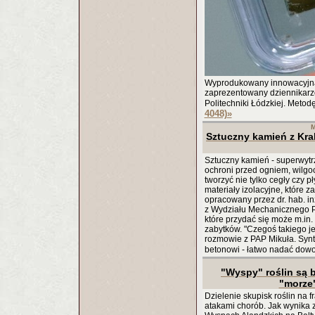
Wyprodukowany innowacyjną
zaprezentowany dziennikarz
Politechniki Łódzkiej. Metod
4048)
»
M
Sztuczny kamień z Kra
Sztuczny kamień - superwyt
ochroni przed ogniem, wilgoc
tworzyć nie tylko cegły czy p
materiały izolacyjne, które z
opracowany przez dr. hab. in
z Wydziału Mechanicznego Po
które przydać się może m.in
zabytków. "Czegoś takiego je
rozmowie z PAP Mikuła. Synt
betonowi - łatwo nadać dowo
"Wyspy" roślin są 
"morze"
Dzielenie skupisk roślin na 
atakami chorób. Jak wynika 