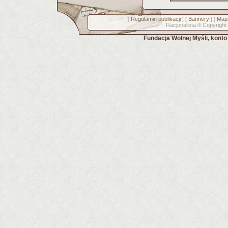
Regulamin publikacji
Bannery
Mapa
[
] [
] [
Racjonalista
Copyright
©
Fundacja Wolnej Myśli, kont