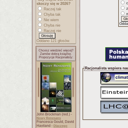
c
skoczy się w 2026?
z
Raczej tak
n
Chyba tak
Nie wiem
Odda
Chyba nie
Raczej nie
Oddano 121 głosów.
Chcesz wiedzieć więcej?
Zamów dobrą książkę.
Propozycje Racjonalisty:
Racjonalista wspiera na
John Brockman (red.) -
Nowy Renesans
Francesca Gould, David
Haviland -
Dlaczego