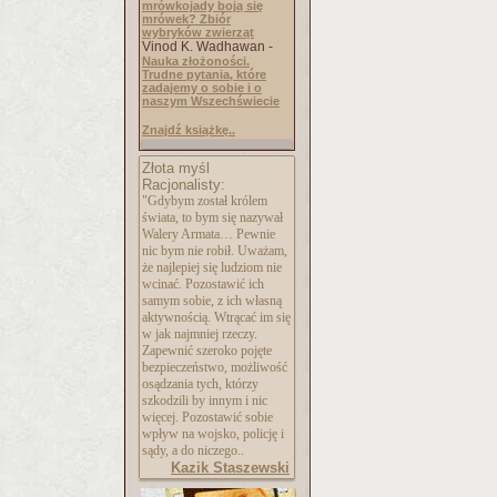
mrówkojady boją się
mrówek? Zbiór
wybryków zwierząt
Vinod K. Wadhawan -
Nauka złożoności.
Trudne pytania, które
zadajemy o sobie i o
naszym Wszechświecie
Znajdź książkę..
Złota myśl
Racjonalisty:
"Gdybym został królem
świata, to bym się nazywał
Walery Armata… Pewnie
nic bym nie robił. Uważam,
że najlepiej się ludziom nie
wcinać. Pozostawić ich
samym sobie, z ich własną
aktywnością. Wtrącać im się
w jak najmniej rzeczy.
Zapewnić szeroko pojęte
bezpieczeństwo, możliwość
osądzania tych, którzy
szkodzili by innym i nic
więcej. Pozostawić sobie
wpływ na wojsko, policję i
sądy, a do niczego..
Kazik Staszewski