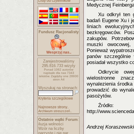
Listy od czytelników
Medycznej Feinberga
Xu odkrył ten 
badań Eugene Xu i je
liniach ewolucyjny
Fundusz Racjonalisty
bezkręgowców. Posz
zakupów. Potrzebow
muszki owocowej, r
Ponieważ wypatroszo
Wesprzyj nas..
panów szczególnie 
Zarejestrowaliśmy
posiadał wszystko co
295.816.733
wizyty
Ponad 1062 autorów
Odkrycie owe
napisało
dla nas 7343
tekstów.
Zajęłyby one 28930
wielostronne zna
stron A4
wynalezienia środka
Wyszukaj na stronach:
prowadzić do wynale
pasożytów.
Kryteria szczegółowe
Źród
Najnowsze strony..
http://www.scienced
Archiwum streszczeń..
Ostatnie wątki Forum
:
iluzja wolności
Andrzej Koraszewski
Wzór na liczby
parzyste i nie par..