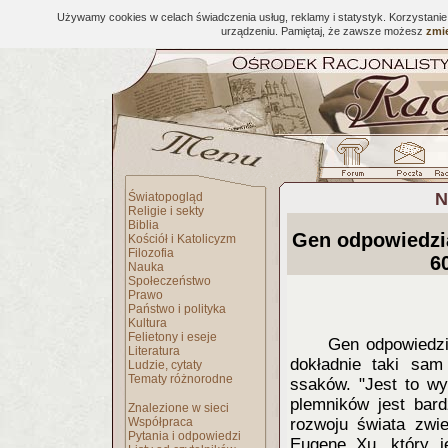
Używamy cookies w celach świadczenia usług, reklamy i statystyk. Korzystani
urządzeniu. Pamiętaj, że zawsze możesz
zmie
N
Światopogląd
Religie i sekty
Biblia
Gen odpowiedzi
Kościół i Katolicyzm
Filozofia
6
Nauka
Społeczeństwo
Prawo
Państwo i polityka
Kultura
Felietony i eseje
Gen odpowiedzi
Literatura
dokładnie taki sa
Ludzie, cytaty
Tematy różnorodne
ssaków. "Jest to wy
plemników jest bard
Znalezione w sieci
Współpraca
rozwoju świata zwie
Pytania i odpowiedzi
Eugene Xu, który je