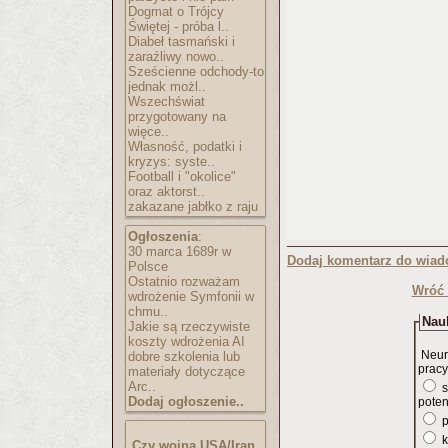
Dogmat o Trójcy
Świętej - próba l..
Diabeł tasmański i
zaraźliwy nowo..
Sześcienne odchody-to
jednak możl..
Wszechświat
przygotowany na
więce..
Własność, podatki i
kryzys: syste..
Football i "okolice"
oraz aktorst..
zakazane jabłko z raju
Ogłoszenia
:
30 marca 1689r w
Dodaj komentarz do wiad
Polsce
Ostatnio rozważam
Wróć 
wdrożenie Symfonii w
chmu..
Nauk
Jakie są rzeczywiste
koszty wdrożenia AI
Neur
dobre szkolenia lub
pracy
materiały dotyczące
Arc..
s
Dodaj ogłoszenie..
poten
p
k
Czy wojna USA/Iran