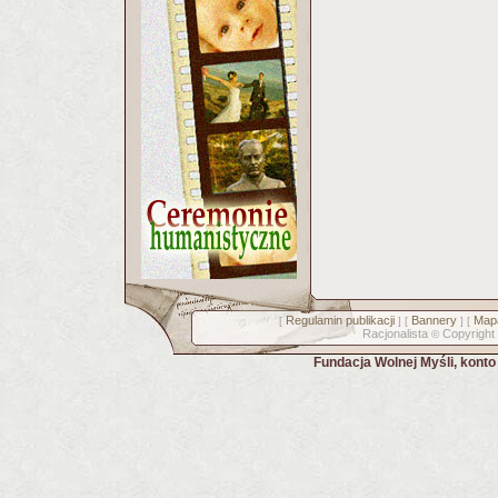
Regulamin publikacji
Bannery
Mapa
[
] [
] [
Racjonalista
Copyright
©
Fundacja Wolnej Myśli, kont