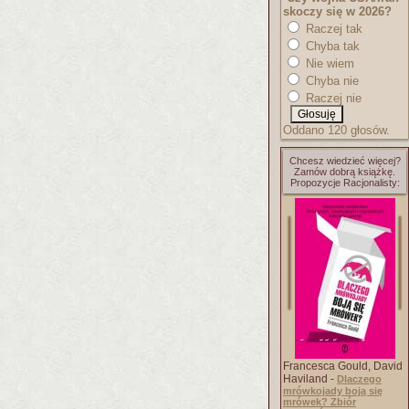
skoczy się w 2026?
Raczej tak
Chyba tak
Nie wiem
Chyba nie
Raczej nie
Oddano 120 głosów.
Chcesz wiedzieć więcej?
Zamów dobrą książkę.
Propozycje Racjonalisty:
Francesca Gould, David
Haviland -
Dlaczego
mrówkojady boją się
mrówek? Zbiór