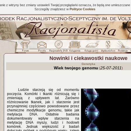
tanie z witryny bez zmiany ustawień Twojej przeglądarki oznacza, że będą one umieszcza
Szczegóły znajdziesz w
Polityce Cookies
Nowinki i ciekawostki naukowe
Genetyka
Wiek twojego genomu
25-07-2011
(
)
Ludzie starzeją się od momentu
poczęcia. Komórki i tkanki różnicują się i
zmieniają z upływem lat. Zarówno
różnicowanie tkanek, jak i starzenie jest
przynajmniej częściowo powodowane przez
chemiczne modyfikacje genomu, takie jak
metylacja DNA. Ostatnie badania
dokumentowały wpływ starzenia na
metylację DNA myszy, ludzi i hodowli
komórek. Jednak większość z badań
dotyczyło próbek o podobnym wieku, zatem