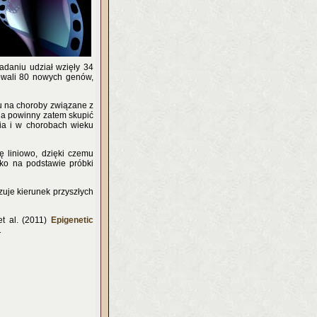
adaniu udział wzięły 34
kowali 80 nowych genów,
u na choroby związane z
ia powinny zatem skupić
nia i w chorobach wieku
ę liniowo, dzięki czemu
ko na podstawie próbki
zuje kierunek przyszłych
et al. (2011)
Epigenetic
1