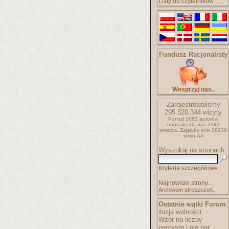
Listy od czytelników
Fundusz Racjonalisty
Wesprzyj nas..
Zarejestrowaliśmy
295.320.344
wizyty
Ponad 1062 autorów
napisało
dla nas 7343
tekstów.
Zajęłyby one 28930
stron A4
Wyszukaj na stronach:
Kryteria szczegółowe
Najnowsze strony..
Archiwum streszczeń..
Ostatnie wątki Forum
:
iluzja wolności
Wzór na liczby
parzyste i nie par..