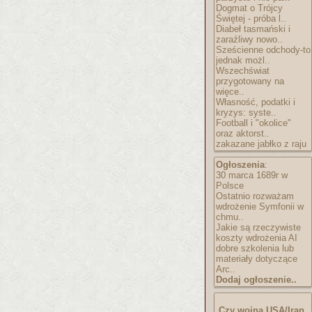
Dogmat o Trójcy
Świętej - próba l..
Diabeł tasmański i
zaraźliwy nowo..
Sześcienne odchody-to
jednak możl..
Wszechświat
przygotowany na
więce..
Własność, podatki i
kryzys: syste..
Football i "okolice"
oraz aktorst..
zakazane jabłko z raju
Ogłoszenia
:
30 marca 1689r w
Polsce
Ostatnio rozważam
wdrożenie Symfonii w
chmu..
Jakie są rzeczywiste
koszty wdrożenia AI
dobre szkolenia lub
materiały dotyczące
Arc..
Dodaj ogłoszenie..
Czy wojna USA/Iran