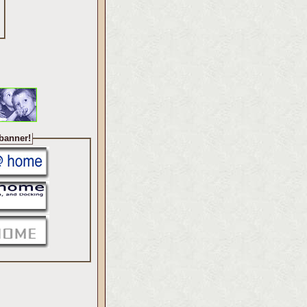
 banner!