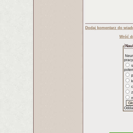
Dodaj komentarz do wiad
Wróć d
Nauk
Neur
pracy
s
poten
p
k
c
z
n
Odda