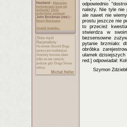
Haviland -
Dlaczego
odpowiednio "dostr
mrówkojady boją się
należy. Nie tyle nie
mrówek? Zbiór
wybryków zwierząt
ale nawet nie wiemy,
John Brockman (red.) -
prostu jeszcze nie 
Nowy Renesans
to przecież kwesti
Znajdź książkę..
stwierdza w swoi
bezsensowne zużyw
Złota myśl
Racjonalisty:
pytanie brzmiało: 
Na terenie filozofii Boga
obróbka zarejestro
sprawa jest trudniejsza.
ułamek dzisiejszych 
Jesteśmy bowiem zdani
tylko na nas samych,
red.] odpowiadał: Ko
podczas gdy Druga Strona
milczy.
Szymon Zdziebł
Michał Heller