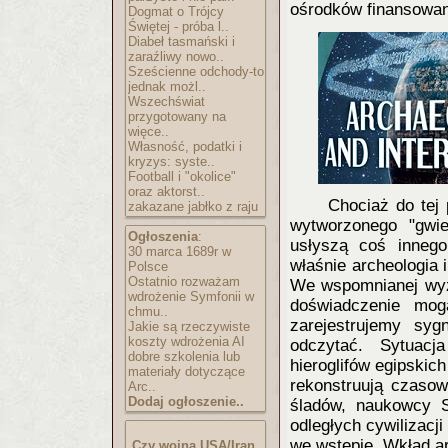
ośrodków finansowan
Dogmat o Trójcy
Świętej - próba l..
Diabeł tasmański i
zaraźliwy nowo..
Sześcienne odchody-to
jednak możl..
Wszechświat
przygotowany na
więce..
Własność, podatki i
kryzys: syste..
Football i "okolice"
oraz aktorst..
Chociaż do tej 
zakazane jabłko z raju
wytworzonego "gwie
Ogłoszenia
:
usłyszą coś inneg
30 marca 1689r w
właśnie archeologia i
Polsce
Ostatnio rozważam
We wspomnianej wyże
wdrożenie Symfonii w
doświadczenie mo
chmu..
zarejestrujemy sy
Jakie są rzeczywiste
koszty wdrożenia AI
odczytać. Sytuacj
dobre szkolenia lub
hieroglifów egipskic
materiały dotyczące
rekonstruują czasow
Arc..
Dodaj ogłoszenie..
śladów, naukowcy S
odległych cywilizacj
we wstępie. Wkład ar
Czy wojna USA/Iran