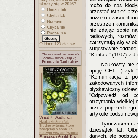
skoczy się w 2026?
może do nas kiedyś
Raczej tak
przestać istnieć prze
Chyba tak
bowiem czasochłonn
Nie wiem
przestrzeń komunikat 
Chyba nie
nie zdając sobie na
Raczej nie
radiowych, rozmów 
zatrzymują się w obr
Oddano 120 głosów.
sugestywnie oddano t
"Kontakt" (1997) z Jo
Chcesz wiedzieć więcej?
Zamów dobrą książkę.
Propozycje Racjonalisty:
Naukowcy nie c
opcję CETI (czyli "
"Komunikacja z poz
zakodowanych infor
błyskawiczny odzew 
"Odpowiedź od poz
otrzymania wielkiej
przez poprzedniego
artykule podsumowuj
Vinod K. Wadhawan -
Nauka złożoności.
Tymczasem całk
Trudne pytania, które
dziesiątek lat. Ol
zadajemy o sobie i o
naszym Wszechświecie
danych, ale podstaw
Francesca Gould, David