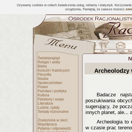
Używamy cookies w celach świadczenia usług, reklamy i statystyk. Korzystani
urządzeniu. Pamiętaj, że zawsze możesz
zmie
N
Światopogląd
Religie i sekty
Biblia
Archeolodzy
Kościół i Katolicyzm
Filozofia
Nauka
Społeczeństwo
Prawo
Państwo i polityka
Badacze najst
Kultura
Felietony i eseje
poszukiwania obcych
Literatura
sugerujący, że pocz
Ludzie, cytaty
Tematy różnorodne
innych planet, ale..
Znalezione w sieci
Archeologia to
Współpraca
w czasie prac teren
Pytania i odpowiedzi