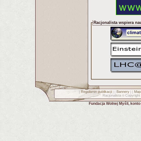
Racjonalista wspiera na
Regulamin publikacji
Bannery
Mapa
[
] [
] [
Racjonalista
Copyright
©
Fundacja Wolnej Myśli, kont