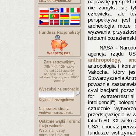
Listy od czytelników
naprawdę jej spektru
nie zamyka się ty
człowieka, ale t
perspektywa jest 
archeologia może 
wyzwania przyszłośc
Fundusz Racjonalisty
istotami pozaziemski
NASA - Narodow
Wesprzyj nas..
agencja rządu US
anthropology, an
Zarejestrowaliśmy
antropologia i komu
295.284.135
wizyt
Ponad 1062 autorów
Vakocha, który je
napisało
dla nas 7343
Stowarzyszenia Antr
tekstów.
Zajęłyby one 28930
stron A4
poważnie zastanawial
Wyszukaj na stronach:
cywilizacjami pozaz
for extraterrestri
Kryteria szczegółowe
inteligencji") pole
sztucznie wytworz
Najnowsze strony..
Archiwum streszczeń..
przedsięwzięcia w w
latach 80. XX wieku
Ostatnie wątki Forum
:
iluzja wolności
USA, chociaż pierws
Wzór na liczby
fundusze wstrzyman
parzyste i nie par..