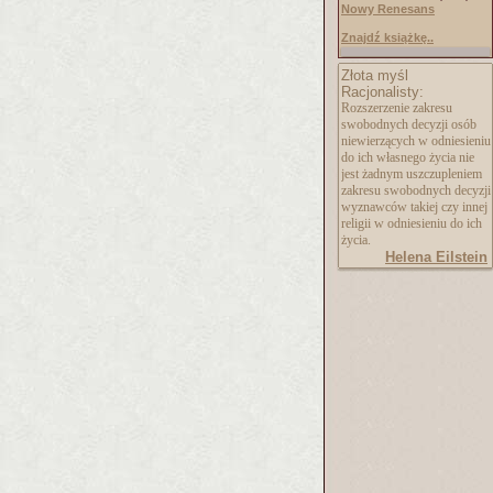
Nowy Renesans
Znajdź książkę..
Złota myśl
Racjonalisty:
Rozszerzenie zakresu
swobodnych decyzji osób
niewierzących w odniesieniu
do ich własnego życia nie
jest żadnym uszczupleniem
zakresu swobodnych decyzji
wyznawców takiej czy innej
religii w odniesieniu do ich
życia.
Helena Eilstein