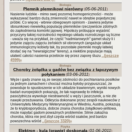
Biologia
Plemnik plemnikowi nierówny
05-06-2011
(
)
Nasienie ludzkie - mimo swej pozornej homogeniczności - może
wykazywać bardzo dużą zmienność nawet w obrębie pojedynczej
próbki. Co więcej - wbrew obiegowym opiniom - zawiera jedynie
stosunkowo niewielką populację plemników rzeczywiście zdolnych
do zapłodnienia komórki jajowej. Hipotezy próbujące wyjaśnić
przyczyny takiej rozrzutności męskiego układu rozrodczego są liczne
- uważa się na przykład, że część "nadmiarowych" gamet służy li i
jedynie zajęciu zajęciu żeńskich sił obronnych (angażuje układ
immunologiczny kobiety tak, by pozostałe plemniki mogły łatwiej
dostać się na "newralgiczne" tereny), a niektóre populacje mają
..(jeszcze
ułatwić całości nasienia przebicie się przez zaporę śluzu
4599)
»
Biologia
Choroby żołądka u gadów bez związku z łapczywym
połykaniem
03-06-2011
(
)
Węże i gady znane są ze swojej zdolności do pochłaniania posiłków
za jednym zamachem i chociaż można byłoby przypuszczać, że
powoduje to spustoszenie w ich układzie trawiennym, wyniki nowych
badań europejskich pokazują, że tak naprawdę to infekcja
pasożytnicza wywołuje niestrawność u węży i jaszczurek, a nie złe
nawyki przeżuwania. Odkrycia dokonane przez zespół naukowców z
Uniwersytetu Medycyny Weterynaryjnej w Wiedniu, Austria, pokazują
że to kryptosporydioza, dobrze znana choroba żołądkowo-jelitowa,
może napytać gadom poważnych problemów. Silnie zakaźna
choroba, która nie jest zbyt częsta wśród ssaków, jest bardzo
..(jeszcze 3320)
»
powszechna wśród
Fizyka
Elektron - kula (prawie) doskonała
01-06-2011
(
)