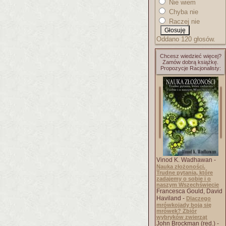
Nie wiem
Chyba nie
Raczej nie
Oddano 120 głosów.
Chcesz wiedzieć więcej?
Zamów dobrą książkę.
Propozycje Racjonalisty:
Vinod K. Wadhawan -
Nauka złożoności.
Trudne pytania, które
zadajemy o sobie i o
naszym Wszechświecie
Francesca Gould, David
Haviland -
Dlaczego
mrówkojady boją się
mrówek? Zbiór
wybryków zwierząt
John Brockman (red.) -