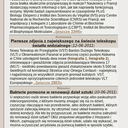
życia białka skutecznie przyspieszają te reakcje? Naukowcy z Francji
dostarczają nowych informacji o tym, jak tak naprawdę funkcjonują
enzymy. Wyniki badań zaprezentowano w czasopiśmie PLoS
Biology. Eksperci z Institut des Sciences du Végétal (IVS) przy Centre
National de la Recherche Scientifique (CNRS) we Francji, we
współpracy z kolegami z Laboratoire de Chimie et Biochimie
Pharmacologiques et Toxicologiques (LCBPT), Institut de Biochimie
..(jeszcze 3344)
»
et Biophysique Moléculaire
Astronomia
Pierwsze zdjęcia z największego na świecie teleskopu
światła widzialnego
12-06-2011
(
)
Nowy Teleskop do Przeglądów (VST) Bardzo Dużego Teleskopu
(VLT) z Obserwatorium Paranal w północnej części pustyni Atakama
w Chile udostępnił światu dwa nowe (
fotografia 1
,
fotografia 2
),
olśniewające i gwiaździste zdjęcia przedstawiające Messiera 17
(M17) - siedlisko powstawania gwiazd zlokalizowane około 5.500 lat
świetlnych od konstelacji Strzelca oraz Omega Centauri - największą
i najjaśniejszą ze wszystkich znanych gromad kulistych. VST,
najnowsze oprzyrządowanie czterech jednostek teleskopu VLT
..(jeszcze 2883)
»
Europejskiego
Różności
Bakterie pomocne w renowacji dzieł sztuki
10-06-2011
(
)
U większości osób słowo bakterie przywołuje wizję albo paskudnych
mikroorganizmów, z którymi musimy zmagać się na co dzień,
czyszcząc otaczające nas przestrzenie, albo dobrych bakterii, których
spożycie zalecają lekarze, by utrzymać nasz układ trawienny w
dobrej kondycji. Ale kto by przypuszczał, że bakterie można zatrudnić
do renowacji dzieł sztuki? Otóż zespołowi ekspertów z Hiszpanii i
Włoch, zajmujących się renowacją dzieł sztuki, udało się wykazać, że
można oczyszczać arcydzieła za pomocą bakterii w sposób szybki,