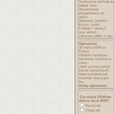
Sześcienne odchody-to
jednak możl..
Wszechświat
przygotowany na
więce..
Własność, podatki i
kryzys: syste..
Football i "okolice"
oraz aktorst..
zakazane jabłko z raju
Ogłoszenia
:
30 marca 1689r w
Polsce
Ostatnio rozważam
wdrożenie Symfonii w
chmu..
Jakie są rzeczywiste
koszty wdrożenia AI
dobre szkolenia lub
materiały dotyczące
Arc..
Dodaj ogłoszenie..
Czy wojna USA/Iran
skoczy się w 2026?
Raczej tak
Chyba tak