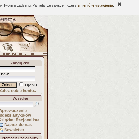
ne w Twoim urządzeniu. Pamiętaj, że zawsze możesz
zmienić te ustawienia
.
Zaloguj jako
:
Hasło
:
OpenID
Załóż sobie konto..
Wyszukaj
Wprowadzenie
Indeks artykułów
Książka: Racjonalista
Napisz do nas
Newsletter
Promocja Racjonalisty