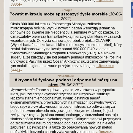
wystarczy, że pająk wybierze się na krótką wycieczkę
3985)
»
Ekologia
Powrót mikroalg może spustoszyć życie morskie
30-06-
(
2011
)
Około 800.000 lat temu z Północnego Atlantyku zniknęła
mikroskopijna roślina. Wyniki nowych badań wskazują jednak na
ponowne pojawienie się Neodenticula seminae w tym obszarze, co
oznaczałoby pierwszą transatlantycką migrację planktonu w czasach
współczesnych. Odkrycia stanowią dorobek projektu CLAMER
(Wyniki badań nad zmianami klimatu i ekosystemami morskimi), który
został dofinansowany na kwotę ponad 990.000 EUR z tematu
"Środowisko" Siódmego Programu Ramowego (7PR). Naukowcy
sugerują, że kurczący się lód polarny pomaga mikroskopijnej roślinie
dryfować z Pacyfiku przez Ocean Arktyczny, skutecznie zapewniając
..(jeszcze
tym malutkim glonom otwarte przejście przez biegun.
3441)
»
Neuronauki
Aktywność życiowa podnosi odporność mózgu na
stres
25-06-2011
(
)
Wprowadzenie
Znane są dowody na to, że zarówno w przypadku
ludzi, jak i zwierząt aktywność fizyczna lub umysłowa skutkuje
lepszym stanem emocjonalnym. Wyniki ostatnich badań
eksperymentalnych, prowadzonych na myszach, pozwoliły wykryć
łagodzący wpływ aktywności na poziom stresu, co odbywa się za
pośrednictwem obwodu mózgowego, o którym wiadomo, że jest
związany z regulacją stanu emocjonalnego, zaburzeniami nastroju i
skutecznością leków psychotropowych. Odkrycie stanowi przyczynek
do zrozumienia neurologicznego podłoża odporności na niektóre
zaburzenia psychiczne, a także do opracowania nowych metod
..(jeszcze
profilaktyki i leczenia chorób związanych ze stresem.