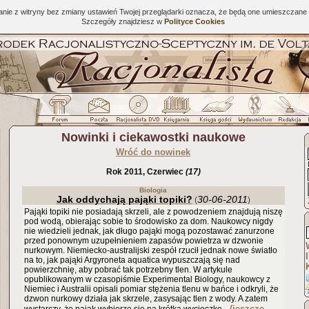
tanie z witryny bez zmiany ustawień Twojej przeglądarki oznacza, że będą one umieszcza
Szczegóły znajdziesz w
Polityce Cookies
Nowinki i ciekawostki naukowe
Wróć do nowinek
Rok 2011, Czerwiec
(17)
Biologia
Jak oddychają pająki topiki?
30-06-2011
(
)
Pająki topiki nie posiadają skrzeli, ale z powodzeniem znajdują niszę
pod wodą, obierając sobie to środowisko za dom. Naukowcy nigdy
nie wiedzieli jednak, jak długo pająki mogą pozostawać zanurzone
przed ponownym uzupełnieniem zapasów powietrza w dzwonie
nurkowym. Niemiecko-australijski zespół rzucił jednak nowe światło
na to, jak pająki Argyroneta aquatica wypuszczają się nad
powierzchnię, aby pobrać tak potrzebny tlen. W artykule
opublikowanym w czasopiśmie Experimental Biology, naukowcy z
Niemiec i Australii opisali pomiar stężenia tlenu w bańce i odkryli, że
dzwon nurkowy działa jak skrzele, zasysając tlen z wody. A zatem
..(jeszcze