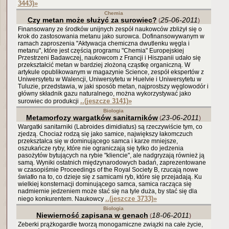
3443)
»
Chemia
Czy metan może służyć za surowiec?
25-06-2011
(
)
Finansowany ze środków unijnych zespół naukowców zbliżył się o
krok do zastosowania metanu jako surowca. Dofinansowywanym w
ramach zaproszenia "Aktywacja chemiczna dwutlenku węgla i
metanu", które jest częścią programu "Chemia" Europejskiej
Przestrzeni Badawczej, naukowcom z Francji i Hiszpanii udało się
przekształcić metan w bardziej złożoną cząstkę organiczną. W
artykule opublikowanym w magazynie Science, zespół ekspertów z
Uniwersytetu w Walencji, Uniwersytetu w Huelvie i Uniwersytetu w
Tuluzie, przedstawia, w jaki sposób metan, najprostszy węglowodór i
główny składnik gazu naturalnego, można wykorzystywać jako
..(jeszcze 3141)
»
surowiec do produkcji
Biologia
Metamorfozy wargatków sanitarników
23-06-2011
(
)
Wargatki sanitarniki (Labroides dimidiatus) są rzeczywiście tym, co
zjedzą. Chociaż rodzą się jako samice, największy łakomczuch
przekształca się w dominującego samca i karze mniejsze,
oszukańcze ryby, które nie ograniczają się tylko do jedzenia
pasożytów bytujących na rybie "kliencie", ale nadgryzają również ją
samą. Wyniki ostatnich międzynarodowych badań, zaprezentowane
w czasopiśmie Proceedings of the Royal Society B, rzucają nowe
światło na to, co dzieje się z samicami ryb, które się przejadają. Ku
wielkiej konsternacji dominującego samca, samica racząca się
nadmiernie jedzeniem może stać się na tyle duża, by stać się dla
..(jeszcze 3733)
»
niego konkurentem. Naukowcy
Biologia
Niewierność zapisana w genach
18-06-2011
(
)
Zeberki prążkogardłe tworzą monogamiczne związki na całe życie,