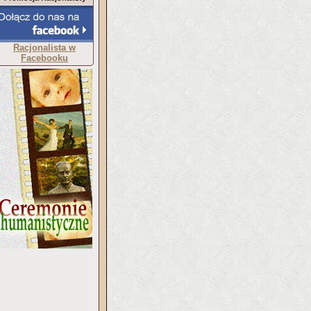
Racjonalista w
Facebooku