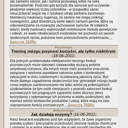
ale zarówno samce, jak i samice pozwalają sobie na seks
pozamałżeński. Podczas gdy korzyść dla samców jest oczywista -
płodzenie większej liczby potomków - w przypadku samic
nieuczciwość wiąże się z ryzykiem utraty partnera życiowego.
Niemieccy naukowcy sugerują, że samice nie mogą uniknąć
rozwiązłości, gdyż dziedziczą wiele takich samych genów, które są
odpowiedzialne za rozwiązłe zachowanie samców. W ostatnich
latach, kiedy naukowcy wykorzystali molekularne metody genetyczne
i odkryli, że wiele młodocianych osobników nie pochodzi od swoich
..
społecznych ojców, położono kres powszechnemu przekonaniu,
(jeszcze 3128)
»
Psychologia
Trening mózgu przynosi korzyści, ale tylko niektórym
18-06-2011
(
)
Dla jednych problematyka efektywności treningu funkcji
poznawczych może stanowić ciekawostkę służącą jedynie
umysłowej rozrywce, dla innych może mieć poważne znaczenie,
związane z wieloma aspektami radzenia sobie z konkretnymi
sytuacjami w dniu codziennym i oczekiwaną jakością życia. Być
może dlatego zagadnienie skuteczności tzw. gimnastyki mózgu budzi
coraz większe zainteresowanie nie tylko wśród jej potencjalnych
użytkowników (w tym osób cierpiących z powodu zaburzeń funkcji
poznawczych lub pragnących zapewnić sobie dłuższy okres
korzystania z optymalnego ich poziomu w wieku podeszłym), ale
również wśród dostawców produktów i usług, które mają na celu
..(jeszcze 7026)
»
usprawnianie funkcji poznawczych,
Biotechnologia
Jak działają enzymy?
16-06-2011
(
)
Nasz świat jest wyjątkowy pod tym względem, że żywe organizmy
potrafią szybko i precyzyjnie przechodzić złożone reakcje chemiczne
i ustawiać je w jedną sekwencję. Ale w jaki sposób niezbędne dla