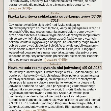
ukierunkowany i ostrożny. Na dodatek pokazali również, że prócz
..
poszanowania dla malowideł, te użyteczne mikroorganizmy
(jeszcze 3700)
»
Fizyka
Fizyka kwantowa schładzania superkomputerów
08-06-
(
2011
)
Czy zastanawialiście się kiedyś nad fizyką stojącą za
charakterystycznym szumem laptopa, kiedy się przegrzewa leżąc na
kolanach? Albo nad wszechogarniającym ciepłem generowanym
przez pomieszczenia biurowe wypełnione włączonymi komputerami
lub serwerownie? Międzynarodowy zespół fizyków teoretycznych
dokonał ostatnio wyjątkowego odkrycia, że komputery mogą równie
dobrze generować ciepło, jak i chłód. W artykule opublikowanym w
czasopiśmie Nature zespół z Wlk. Brytanii, Szwajcarii i Singapuru
wyszedł od powszechnie uznanego faktu, że energia zużyta przez
włączone komputery ostatecznie przekształci się w ciepło. Badania,
..(jeszcze 4468)
»
które otrzymały wsparcie
Różności
Nowa metoda rozmotywania nici jedwabnej
05-06-2011
(
)
Naukowcy z Uniwersytetu Oksfordzkiego w Wlk. Brytanii odkryli, że
powierzchnia kokonów dzikich jedwabników pokryta jest mineralną
warstwą szczawianu wapnia, co komplikuje proces rozmotywania.
Usunięcie tej warstwy ułatwia rozwijanie kokonów na długie nitki
jedwabiu podobne do tych, jakie pozyskuje się z udomowionego
jedwabnika morwowego (Bombyx mori, B. mori). Badania zostały
częściowo dofinansowane z projektu SABIP (Jedwabie jako
biomimetyczne ideały dla polimerów), który otrzymał grant
Europejskiej Rady ds. Badań Naukowych (ERBN) o wartości niemal
2,3 mln EUR z budżetu Siódmego Programu Ramowego (7PR) UE.
Odkrycia zaprezentowane w czasopiśmie Biomacromolecules mogą
..(jeszcze 3634)
»
pomóc w