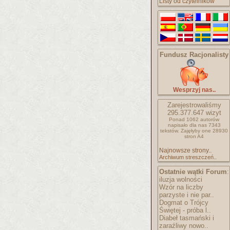
Listy od czytelników
Fundusz Racjonalisty
Wesprzyj nas..
Zarejestrowaliśmy
295.377.647
wizyt
Ponad 1062 autorów
napisało
dla nas 7343
tekstów.
Zajęłyby one 28930
stron A4
Najnowsze strony..
Archiwum streszczeń..
Ostatnie wątki Forum
:
iluzja wolności
Wzór na liczby
parzyste i nie par..
Dogmat o Trójcy
Świętej - próba l..
Diabeł tasmański i
zaraźliwy nowo..