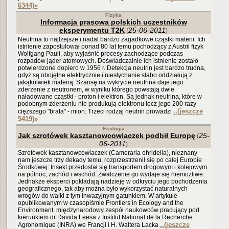
6344)
»
Fizyka
Informacja prasowa polskich uczestników
eksperymentu T2K
25-06-2011
(
)
Neutrina to najlżejsze i nadal bardzo zagadkowe cząstki materii. Ich
istnienie zapostulował ponad 80 lat temu pochodzący z Austrii fizyk
Wolfgang Pauli, aby wyjaśnić procesy zachodzące podczas
rozpadów jąder atomowych. Doświadczalnie ich istnienie zostało
potwierdzone dopiero w 1956 r. Detekcja neutrin jest bardzo trudna,
gdyż są obojętne elektrycznie i niesłychanie słabo oddziałują z
jakąkolwiek materią. Szansę na wykrycie neutrina daje jego
zderzenie z neutronem, w wyniku którego powstają dwie
naładowane cząstki - proton i elektron. Są jednak neutrina, które w
podobnym zderzeniu nie produkują elektronu lecz jego 200 razy
..(jeszcze
cięższego "brata" - mion. Trzeci rodzaj neutrin prowadzi
5419)
»
Ekologia
Jak szrotówek kasztanowcowiaczek podbił Europę
25-
(
06-2011
)
Szrotówek kasztanowcowiaczek (Cameraria ohridella), nieznany
nam jeszcze trzy dekady temu, rozprzestrzenił się po całej Europie
Środkowej. Insekt przedostał się transportem drogowym i kolejowym
na północ, zachód i wschód. Zwalczenie go wydaje się niemożliwe.
Jednakże eksperci pokładają nadzieję w odkryciu jego pochodzenia
geograficznego, tak aby można było wykorzystać naturalnych
wrogów do walki z tym inwazyjnym gatunkiem. W artykule
opublikowanym w czasopiśmie Frontiers in Ecology and the
Environment, międzynarodowy zespół naukowców pracujący pod
kierunkiem dr Davida Leesa z Institut National de la Recherche
..(jeszcze
Agronomique (INRA) we Francji i H. Waltera Lacka